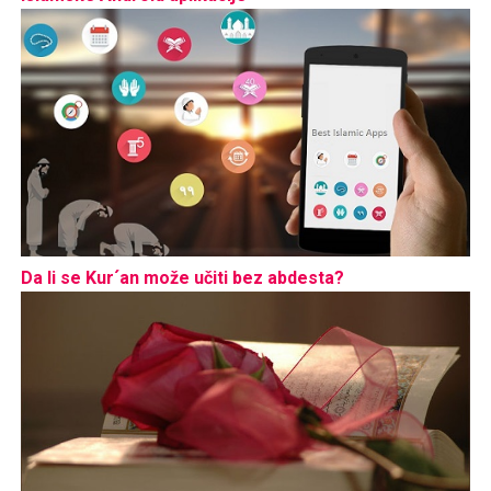
Da li se Kur´an može učiti bez abdesta?