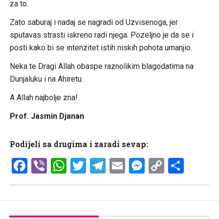
za to.
Zato saburaj i nadaj se nagradi od Uzvisenoga, jer
sputavas strasti iskreno radi njega. Pozeljno je da se i
posti kako bi se intenzitet istih niskih pohota umanjio.
Neka te Dragi Allah obaspe raznolikim blagodatima na
Dunjaluku i na Ahiretu.
A Allah najbolje zna!
Prof. Jasmin Djanan
Podijeli sa drugima i zaradi sevap:
Facebook
Viber
WhatsApp
Twitter
Telegram
Email
Messenge
Copy
Shar
Link