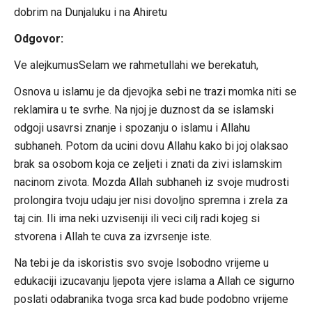
dobrim na Dunjaluku i na Ahiretu
Odgovor:
Ve alejkumusSelam we rahmetullahi we berekatuh,
Osnova u islamu je da djevojka sebi ne trazi momka niti se
reklamira u te svrhe. Na njoj je duznost da se islamski
odgoji usavrsi znanje i spozanju o islamu i Allahu
subhaneh. Potom da ucini dovu Allahu kako bi joj olaksao
brak sa osobom koja ce zeljeti i znati da zivi islamskim
nacinom zivota. Mozda Allah subhaneh iz svoje mudrosti
prolongira tvoju udaju jer nisi dovoljno spremna i zrela za
taj cin. Ili ima neki uzviseniji ili veci cilj radi kojeg si
stvorena i Allah te cuva za izvrsenje iste.
Na tebi je da iskoristis svo svoje lsobodno vrijeme u
edukaciji izucavanju ljepota vjere islama a Allah ce sigurno
poslati odabranika tvoga srca kad bude podobno vrijeme