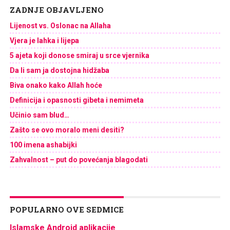
ZADNJE OBJAVLJENO
Lijenost vs. Oslonac na Allaha
Vjera je lahka i lijepa
5 ajeta koji donose smiraj u srce vjernika
Da li sam ja dostojna hidžaba
Biva onako kako Allah hoće
Definicija i opasnosti gibeta i nemimeta
Učinio sam blud…
Zašto se ovo moralo meni desiti?
100 imena ashabijki
Zahvalnost – put do povećanja blagodati
POPULARNO OVE SEDMICE
Islamske Android aplikacije