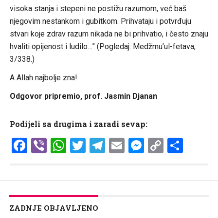
visoka stanja i stepeni ne postižu razumom, već baš
njegovim nestankom i gubitkom. Prihvataju i potvrđuju
stvari koje zdrav razum nikada ne bi prihvatio, i često znaju
hvaliti opijenost i ludilo…” (Pogledaj: Medžmu’ul-fetava,
3/338.)
A Allah najbolje zna!
Odgovor pripremio, prof. Jasmin Djanan
Podijeli sa drugima i zaradi sevap:
Facebook
Viber
WhatsApp
Twitter
Telegram
Email
Messenge
Copy
Shar
Link
ZADNJE OBJAVLJENO