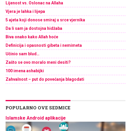
Lijenost vs. Oslonac na Allaha
Vjera je lahka i lijepa
5 ajeta koji donose smiraj u srce vjernika
Da li sam ja dostojna hidžaba
Biva onako kako Allah hoće
Definicija i opasnosti gibeta i nemimeta
Učinio sam blud…
Zašto se ovo moralo meni desiti?
100 imena ashabijki
Zahvalnost – put do povećanja blagodati
POPULARNO OVE SEDMICE
Islamske Android aplikacije