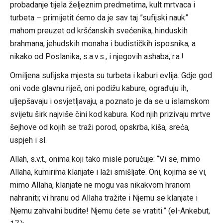
probadanje tijela željeznim predmetima, kult mrtvaca i
turbeta – primijetit ćemo da je sav taj ”sufijski nauk”
mahom preuzet od kršćanskih svećenika, hinduskih
brahmana, jehudskih monaha i budističkih isposnika, a
nikako od Poslanika, s.a.v.s., i njegovih ashaba, r.a.!
Omiljena sufijska mjesta su turbeta i kaburi evlija. Gdje god
oni vode glavnu riječ, oni podižu kabure, ograđuju ih,
uljepšavaju i osvjetljavaju, a poznato je da se u islamskom
svijetu širk najviše čini kod kabura. Kod njih prizivaju mrtve
šejhove od kojih se traži porod, opskrba, kiša, sreća,
uspjeh i sl.
Allah, s.v.t., onima koji tako misle poručuje: “Vi se, mimo
Allaha, kumirima klanjate i laži smišljate. Oni, kojima se vi,
mimo Allaha, klanjate ne mogu vas nikakvom hranom
nahraniti; vi hranu od Allaha tražite i Njemu se klanjate i
Njemu zahvalni budite! Njemu ćete se vratiti.” (el-Ankebut,