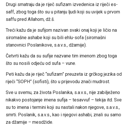
Drugi smatraju da je riječ sufizam izvedenica iz riječi es-
saff, zbog toga što su u pitanju ljudi koji su uvijek u prvom
saffu pred Allahom, dž.š.
Treći kažu da je sufijom nazivan svaki onaj koji je ličio na
siromašne ashabe koji su bili ehlu-sofa (siromašni
stanovnici Poslanikove, s.a.v.s., džamije).
Četvrti kažu da su sufije nazvane tim imenom zbog toga
što su nosili odjeću od sufa – vune.
Peti kažu da je riječ “sufizam” preuzeta iz grčkog jezika od
riječi “SOPH” (sofisti), što u prijevodu znači mudrost.
Sve u svemu, za života Poslanika, s.a.v.s., nije zabilježeno
nikakvo postojanje imena sufija – tesavvuf – tekija itd. Sve
su to imena i termini koji su nastali nakon njegove, s.a.v.s.,
smrti. Poslanik, s.a.v.s., kao i njegovi ashabi, znali su samo
za džamije – mesdžide.