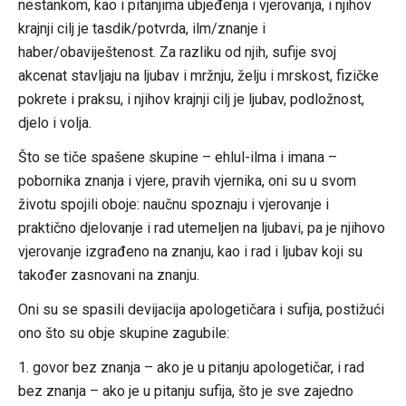
nestankom, kao i pitanjima ubjeđenja i vjerovanja, i njihov
krajnji cilj je tasdik/potvrda, ilm/znanje i
haber/obaviještenost. Za razliku od njih, sufije svoj
akcenat stavljaju na ljubav i mržnju, želju i mrskost, fizičke
pokrete i praksu, i njihov krajnji cilj je ljubav, podložnost,
djelo i volja.
Što se tiče spašene skupine – ehlul-ilma i imana –
pobornika znanja i vjere, pravih vjernika, oni su u svom
životu spojili oboje: naučnu spoznaju i vjerovanje i
praktično djelovanje i rad utemeljen na ljubavi, pa je njihovo
vjerovanje izgrađeno na znanju, kao i rad i ljubav koji su
također zasnovani na znanju.
Oni su se spasili devijacija apologetičara i sufija, postižući
ono što su obje skupine zagubile:
1. govor bez znanja – ako je u pitanju apologetičar, i rad
bez znanja – ako je u pitanju sufija, što je sve zajedno