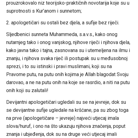
prouzrokovalo niz teorijsko-praktičnih novotarija koje su u
suprotnosti s Kur’anom i sunnetom;
2. apologetičari su ostali bez djela, a sufije bez riječi.
Sljedbenici sunneta Muhammeda, s.a.v.s., kako onog
nutarnjeg tako i onog vanjskog, njihove riječi i njihova djela,
kako javna tako i tajna, zasnovana su i utemeljena na ilmu i
znanju, i njihova svaka riječ ili postupak su u međusobnoj
sprezi, i to su istinski i pravi muslimani, koji su na
Pravome putu, na putu onih kojima je Allah blagodat Svoju
darovao, a ne na putu onih na koje se rasrdio, a niti na putu
onih koji su zalutali!
Devijantni apologetičari ugledali su se na jevreje, dok su
se devijantne sufije ugledale na kršćane, pa su zbog toga
na prve (apologetičare – jevreje) najveći utjecaj imala
slova/huruf, i ono na što ukazuju njihova značenja, poput
znanja i ubjeđenja, dok su na druge veći utjecaj imali