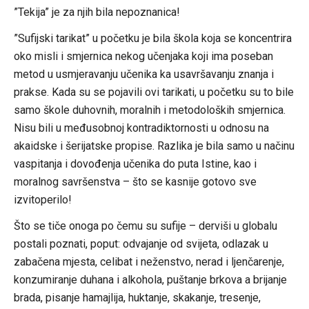
”Tekija” je za njih bila nepoznanica!
”Sufijski tarikat” u početku je bila škola koja se koncentrira
oko misli i smjernica nekog učenjaka koji ima poseban
metod u usmjeravanju učenika ka usavršavanju znanja i
prakse. Kada su se pojavili ovi tarikati, u početku su to bile
samo škole duhovnih, moralnih i metodoloških smjernica.
Nisu bili u međusobnoj kontradiktornosti u odnosu na
akaidske i šerijatske propise. Razlika je bila samo u načinu
vaspitanja i dovođenja učenika do puta Istine, kao i
moralnog savršenstva – što se kasnije gotovo sve
izvitoperilo!
Što se tiče onoga po čemu su sufije – derviši u globalu
postali poznati, poput: odvajanje od svijeta, odlazak u
zabačena mjesta, celibat i neženstvo, nerad i ljenčarenje,
konzumiranje duhana i alkohola, puštanje brkova a brijanje
brada, pisanje hamajlija, huktanje, skakanje, tresenje,