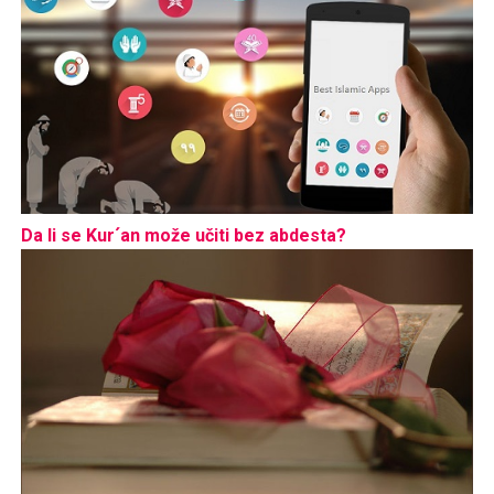
Da li se Kur´an može učiti bez abdesta?