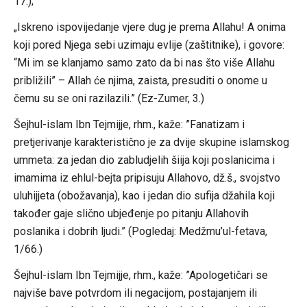
17.);
„Iskreno ispovijedanje vjere dug je prema Allahu! A onima
koji pored Njega sebi uzimaju evlije (zaštitnike), i govore:
“Mi im se klanjamo samo zato da bi nas što više Allahu
približili” – Allah će njima, zaista, presuditi o onome u
čemu su se oni razilazili.” (Ez-Zumer, 3.)
Šejhul-islam Ibn Tejmijje, rhm., kaže: ”Fanatizam i
pretjerivanje karakteristično je za dvije skupine islamskog
ummeta: za jedan dio zabludjelih šiija koji poslanicima i
imamima iz ehlul-bejta pripisuju Allahovo, dž.š., svojstvo
uluhijjeta (obožavanja), kao i jedan dio sufija džahila koji
također gaje slično ubjeđenje po pitanju Allahovih
poslanika i dobrih ljudi.” (Pogledaj: Medžmu’ul-fetava,
1/66.)
Šejhul-islam Ibn Tejmijje, rhm., kaže: ”Apologetičari se
najviše bave potvrdom ili negacijom, postajanjem ili