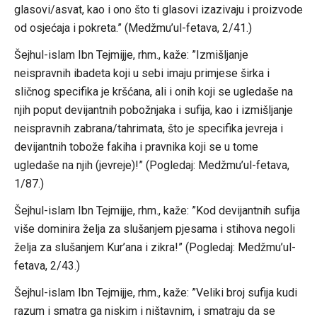
glasovi/asvat, kao i ono što ti glasovi izazivaju i proizvode
od osjećaja i pokreta.” (Medžmu’ul-fetava, 2/41.)
Šejhul-islam Ibn Tejmijje, rhm., kaže: ”Izmišljanje
neispravnih ibadeta koji u sebi imaju primjese širka i
sličnog specifika je kršćana, ali i onih koji se ugledaše na
njih poput devijantnih pobožnjaka i sufija, kao i izmišljanje
neispravnih zabrana/tahrimata, što je specifika jevreja i
devijantnih tobože fakiha i pravnika koji se u tome
ugledaše na njih (jevreje)!” (Pogledaj: Medžmu’ul-fetava,
1/87.)
Šejhul-islam Ibn Tejmijje, rhm., kaže: ”Kod devijantnih sufija
više dominira želja za slušanjem pjesama i stihova negoli
želja za slušanjem Kur’ana i zikra!” (Pogledaj: Medžmu’ul-
fetava, 2/43.)
Šejhul-islam Ibn Tejmijje, rhm., kaže: ”Veliki broj sufija kudi
razum i smatra ga niskim i ništavnim, i smatraju da se