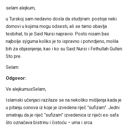
selam alejkum,
u Turskoj sam nedavno dosla da studýram. postoje neki
domovi u kojima mogu odsesti, ali se tamo obavlja
tesbihat, to je Said Nursi napravio. Posto nisam bas
najbolje sýgurna koliko je to ispravno i potvrdjeno, molila
bih za objasnjenje, kao i ko su Said Nursi i Fethullah Gullen.
Sto pre.
Selam
Odgovor:
Ve alejkumusSelam,
Islamski učenjaci razilaze se na nekoliko mišljenja kada je
u pitanju osnova iz koje je izvedena riječ ”sufizam”. Jedni
smatraju da je riječ ”sufizam” izvedenica iz riječi es-safa
što označava bistrinu i čistoću – uma i srca.