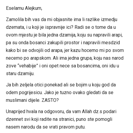
Eselamu Alejkum,
Zamolila bih vas da mi objasnite ima li razlike izmedju
dzemata, i u koji je ispravnije ici? Radi se o tome da u
ovom mjestu je bila jedna dzamija, koju su napravili arapi,
pa su onda bosanci zakupili prostor i napravili mesdzid
kako bi se odvojili od arapa, jer kazu hocemo mi po svom
necemo po arapskom. Ali ima jedna grupa, koju nas narod
zove “vehabije” i oni opet nece sa bosancima, oni idu u
staru dzamiju.
Ja bih zeljela otici ponekad ali se bojim u koju god da
odem pogrijesicu. Jako je tuzno ovako gledati da se
muslimani dijele. ZASTO?
Unaprijed hvala na odgovoru, da vam Allah dz.s podari
dzennet svi koji radite na stranici, puno ste pomogli
nasem narodu da se vrati pravom putu.