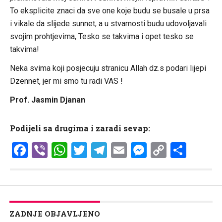
To eksplicite znaci da sve one koje budu se busale u prsa
i vikale da slijede sunnet, a u stvarnosti budu udovoljavali
svojim prohtjevima, Tesko se takvima i opet tesko se
takvima!
Neka svima koji posjecuju stranicu Allah dz.s podari lijepi
Dzennet, jer mi smo tu radi VAS !
Prof. Jasmin Djanan
Podijeli sa drugima i zaradi sevap:
Facebook
Viber
WhatsApp
Twitter
Telegram
Email
Messenge
Copy
Shar
Link
ZADNJE OBJAVLJENO