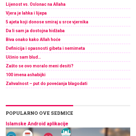
Lijenost vs. Oslonac na Allaha
Vjera je lahka i lijepa
5 ajeta koji donose smiraj u srce vjernika
Da li sam ja dostojna hidžaba
Biva onako kako Allah hoće
Definicija i opasnosti gibeta i nemimeta
Učinio sam blud…
Zašto se ovo moralo meni desiti?
100 imena ashabijki
Zahvalnost – put do povećanja blagodati
POPULARNO OVE SEDMICE
Islamske Android aplikacije