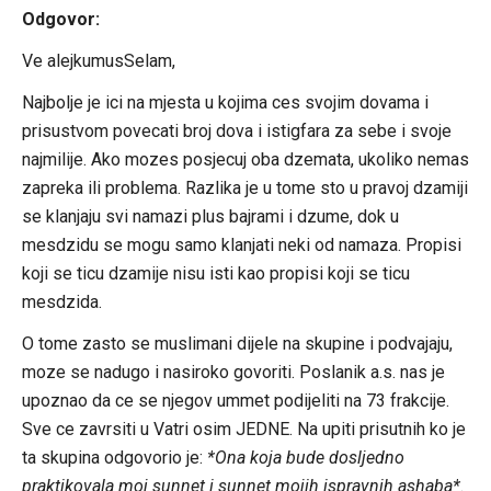
Odgovor:
Ve alejkumusSelam,
Najbolje je ici na mjesta u kojima ces svojim dovama i
prisustvom povecati broj dova i istigfara za sebe i svoje
najmilije. Ako mozes posjecuj oba dzemata, ukoliko nemas
zapreka ili problema. Razlika je u tome sto u pravoj dzamiji
se klanjaju svi namazi plus bajrami i dzume, dok u
mesdzidu se mogu samo klanjati neki od namaza. Propisi
koji se ticu dzamije nisu isti kao propisi koji se ticu
mesdzida.
O tome zasto se muslimani dijele na skupine i podvajaju,
moze se nadugo i nasiroko govoriti. Poslanik a.s. nas je
upoznao da ce se njegov ummet podijeliti na 73 frakcije.
Sve ce zavrsiti u Vatri osim JEDNE. Na upiti prisutnih ko je
ta skupina odgovorio je:
*Ona koja bude dosljedno
praktikovala moj sunnet i sunnet mojih ispravnih ashaba*
.