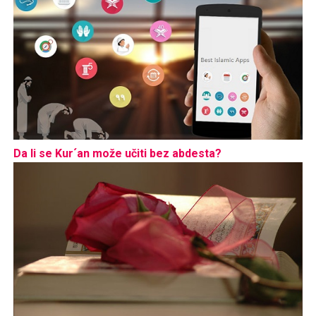
Da li se Kur´an može učiti bez abdesta?