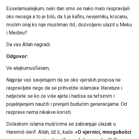
Esselamualejkum, neki dan smo se nako malo raspravljali
oko necega a to je bilo, da li je kafiru, nevjerniku, krscanu,
mislim onaj ko nije musliman itd., dozvoljeno ulazit u Meku
i Medinu?
Da vas Allah nagradi.
Odgovor:
Ve alejkumusSelam,
Najprije vas savjetujem da se oko vjerskih propisa ne
raspravljate nego da se prihvatite islamske literature i
natječete se ko će više ajeta i hadisa sa tefsirom i
pojašnjenjem naučiti i prenjeti budućim generacijama. Od
rasprave nema nikakve koristi.
Dolaskom islama mušricima se zabranjuje ulazak u
Haremiš-šerif. Allah, dž.š., kaže:
«O vjernici, mnogobošci