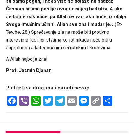
su sama pogan, i neka više ne dolaze na hadždž
Časnom hramu poslije ovogodišnjeg hadždža. A ako
se bojite oskudice, pa Allah će vas, ako hoće, iz obilja
Svoga imućnim učiniti. Allah sve zna i mudar je.»
(Et-
Tewbe, 28.) Sprečavanje zla ne može biti protivno
interesima ljudi, jer stvarna korist nikada neće biti u
suprotnosti s kategoričnim šerijatskim tekstovima.
A Allah najbolje zna!
Prof. Jasmin Djanan
Podijeli sa drugima i zaradi sevap:
Facebook
Viber
WhatsApp
Twitter
Telegram
Email
Messenge
Copy
Shar
Link