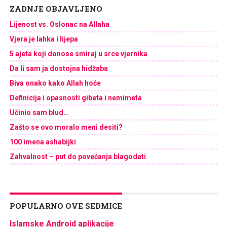
ZADNJE OBJAVLJENO
Lijenost vs. Oslonac na Allaha
Vjera je lahka i lijepa
5 ajeta koji donose smiraj u srce vjernika
Da li sam ja dostojna hidžaba
Biva onako kako Allah hoće
Definicija i opasnosti gibeta i nemimeta
Učinio sam blud…
Zašto se ovo moralo meni desiti?
100 imena ashabijki
Zahvalnost – put do povećanja blagodati
POPULARNO OVE SEDMICE
Islamske Android aplikacije