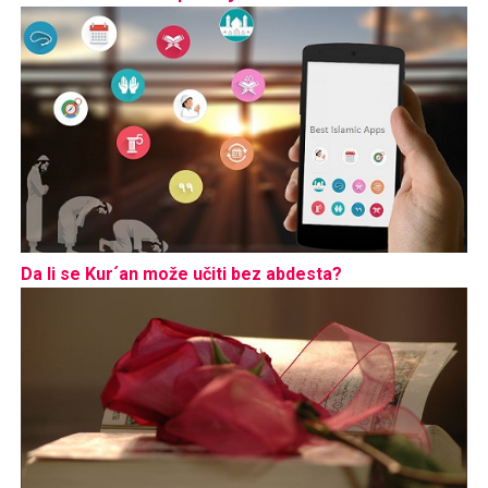
Da li se Kur´an može učiti bez abdesta?