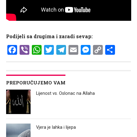
Podijeli sa drugima i zaradi sevap:
Facebook
Viber
WhatsApp
Twitter
Telegram
Email
Messenge
Copy
Shar
Link
PREPORUČUJEMO VAM
Lijenost vs. Oslonac na Allaha
Vjera je lahka i lijepa