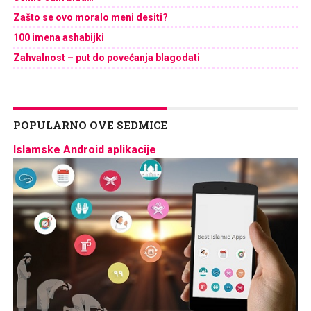
Zašto se ovo moralo meni desiti?
100 imena ashabijki
Zahvalnost – put do povećanja blagodati
POPULARNO OVE SEDMICE
Islamske Android aplikacije