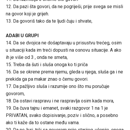
12. Da pazi šta govori, da ne pogriješi, prije svega se misli
na govor koji je grijeh.
13. Da govoriš tako da te ljudi čuju i shvate,
ADABI U GRUPI
14. Da se dvojica ne došaptavaju u prisustvu trećeg, osim
u situaciji kada im treći dopusti na osnovu situacije. A ako
ih je više od 3 , onda ne smeta,
15. Treba da šuti i sluša onoga ko ti priča
16. Da se okrene prema njemu, gleda u njega, sluša ga i ne
prekida ga pa makar znao o čemu govori.
17. Da pažljivo sluša i razumije ono što mu poručuje
govorom,
18. Da ostavi raspravu i ne raspravlja osim kada mora,
19. Da čuva tajnu i emanet, svaki razgovor 1 na 1 je
PRIVATAN, svako dopisivanje, poziv i slično, a posebno
ako ti kaže da to ostane među vama.
20. Da ne žuri, trči sa govorom prije starijeg, učenije, onoga