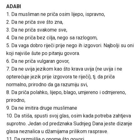
ADABI
1. Da musliman ne priča osim lijepo, ispravno,
2. Da ne priča sve što zna,
3. Da ne priča svakome sve,
4. Da ne priča bez cilja, nego sa razlogom,
5. Da vaga dobro riječi prije nego ih izgovori. Najbolji su oni
koji najviše šute po pitanju govora.
6. Da ne priča vulgaran govor,
7. Da ne uvija jezikom kao što krava uvija (ne uvija i ne
opterećuje jezik prije izgovora te riječi), tj. da priča
normalno, prirodno da ga razumiju svi,
8. Da priča polahko, lijepo, blago, umjereno i odmjereno,
prirodno,
9. Da ne imitira druge muslimane
10. Da stiša, spusti svoj glas, osim kada potreba zahtjeva
suprotno. Jedan od predznaka Sudnjeg Dana jeste dizanje
glasa neznalica u džamijama prilikom rasprave.
11. Da razmišlja o onome što govori