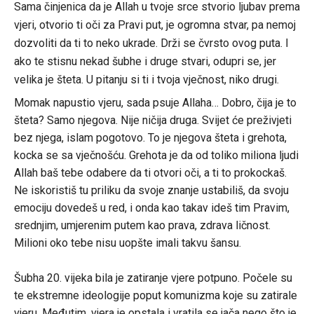
Sama činjenica da je Allah u tvoje srce stvorio ljubav prema
vjeri, otvorio ti oči za Pravi put, je ogromna stvar, pa nemoj
dozvoliti da ti to neko ukrade. Drži se čvrsto ovog puta. I
ako te stisnu nekad šubhe i druge stvari, odupri se, jer
velika je šteta. U pitanju si ti i tvoja vječnost, niko drugi.
Momak napustio vjeru, sada psuje Allaha… Dobro, čija je to
šteta? Samo njegova. Nije ničija druga. Svijet će preživjeti
bez njega, islam pogotovo. To je njegova šteta i grehota,
kocka se sa vječnošću. Grehota je da od toliko miliona ljudi
Allah baš tebe odabere da ti otvori oči, a ti to prokockaš.
Ne iskoristiš tu priliku da svoje znanje ustabiliš, da svoju
emociju dovedeš u red, i onda kao takav ideš tim Pravim,
srednjim, umjerenim putem kao prava, zdrava ličnost.
Milioni oko tebe nisu uopšte imali takvu šansu.
Šubha 20. vijeka bila je zatiranje vjere potpuno. Počele su
te ekstremne ideologije poput komunizma koje su zatirale
vjeru. Međutim, vjera je opstala i vratila se jača nego što je