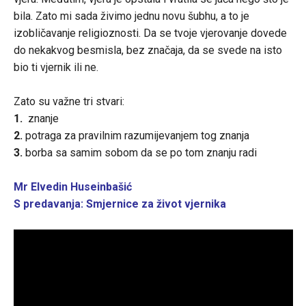
bila. Zato mi sada živimo jednu novu šubhu, a to je
izobličavanje religioznosti. Da se tvoje vjerovanje dovede
do nekakvog besmisla, bez značaja, da se svede na isto
bio ti vjernik ili ne.
Zato su važne tri stvari:
1.
znanje
2.
potraga za pravilnim razumijevanjem tog znanja
3.
borba sa samim sobom da se po tom znanju radi
Mr Elvedin Huseinbašić
S predavanja: Smjernice za život vjernika