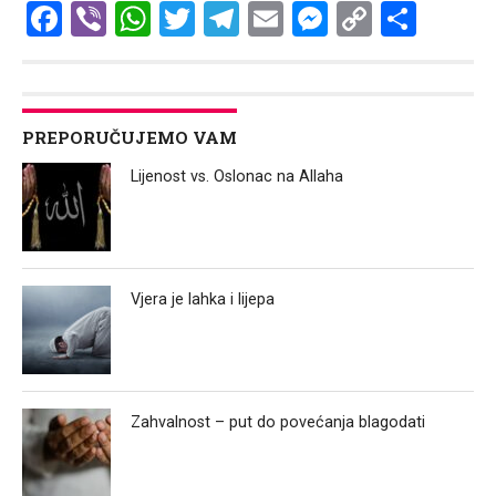
Facebook
Viber
WhatsApp
Twitter
Telegram
Email
Messenge
Copy
Shar
Link
PREPORUČUJEMO VAM
Lijenost vs. Oslonac na Allaha
Vjera je lahka i lijepa
Zahvalnost – put do povećanja blagodati