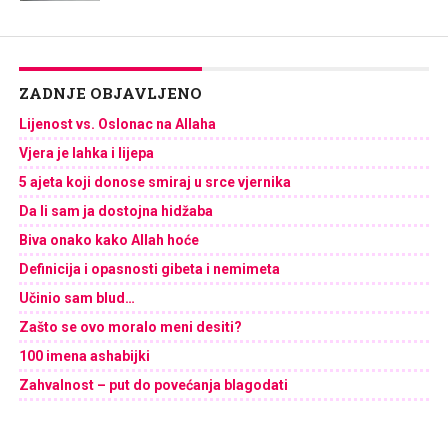
ZADNJE OBJAVLJENO
Lijenost vs. Oslonac na Allaha
Vjera je lahka i lijepa
5 ajeta koji donose smiraj u srce vjernika
Da li sam ja dostojna hidžaba
Biva onako kako Allah hoće
Definicija i opasnosti gibeta i nemimeta
Učinio sam blud…
Zašto se ovo moralo meni desiti?
100 imena ashabijki
Zahvalnost – put do povećanja blagodati