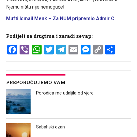
Njemu ništa nije nemoguće!
Mufti Ismail Menk – Za NUM pripremio Admir C.
Podijeli sa drugima i zaradi sevap:
Facebook
Viber
WhatsApp
Twitter
Telegram
Email
Messenge
Copy
Shar
Link
PREPORUČUJEMO VAM
Porodica me udaljila od vjere
Sabahski ezan