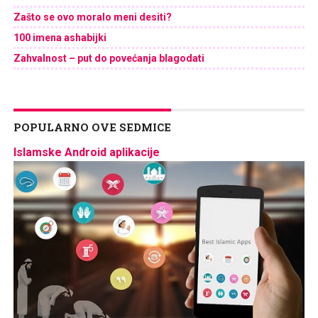
Zašto se ovo moralo meni desiti?
100 imena ashabijki
Zahvalnost – put do povećanja blagodati
POPULARNO OVE SEDMICE
Islamske Android aplikacije