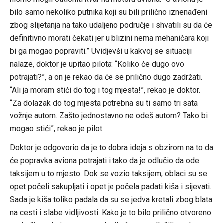
bilo samo nekoliko putnika koji su bili prilično iznenađeni
zbog slijetanja na tako udaljeno područje i shvatili su da će
definitivno morati čekati jer u blizini nema mehaničara koji
bi ga mogao popraviti.” Uvidjevši u kakvoj se situaciji
nalaze, doktor je upitao pilota: “Koliko će dugo ovo
potrajati?”, a on je rekao da će se prilično dugo zadržati.
“Ali ja moram stići do tog i tog mjesta!”, rekao je doktor.
“Za dolazak do tog mjesta potrebna su ti samo tri sata
vožnje autom. Zašto jednostavno ne odeš autom? Tako bi
mogao stići”, rekao je pilot.
Doktor je odgovorio da je to dobra ideja s obzirom na to da
će popravka aviona potrajati i tako da je odlučio da ode
taksijem u to mjesto. Dok se vozio taksijem, oblaci su se
opet počeli sakupljati i opet je počela padati kiša i sijevati.
Sada je kiša toliko padala da su se jedva kretali zbog blata
na cesti i slabe vidljivosti. Kako je to bilo prilično otvoreno