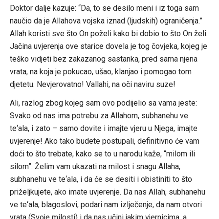
Doktor dalje kazuje: “Da, to se desilo meni i iz toga sam
naučio da je Allahova vojska iznad (ljudskih) ograničenja.”
Allah koristi sve što On poželi kako bi dobio to što On želi.
Jačina uvjerenja ove starice dovela je tog čovjeka, kojeg je
teško vidjeti bez zakazanog sastanka, pred sama njena
vrata, na koja je pokucao, ušao, klanjao i pomogao tom
djetetu. Nevjerovatno! Vallahi, na oči naviru suze!
Ali, razlog zbog kojeg sam ovo podijelio sa vama jeste:
Svako od nas ima potrebu za Allahom, subhanehu ve
te‘ala, i zato – samo dovite i imajte vjeru u Njega, imajte
uvjerenje! Ako tako budete postupali, definitivno će vam
doći to što trebate, kako se to u narodu kaže, “milom ili
silom”. Želim vam ukazati na milost i snagu Allaha,
subhanehu ve te‘ala, i da će se desiti i obistiniti to što
priželjkujete, ako imate uvjerenje. Da nas Allah, subhanehu
ve te‘ala, blagoslovi, podari nam izlječenje, da nam otvori
vrata (Svoje milosti) i da nas učini jakim vjernicima, a