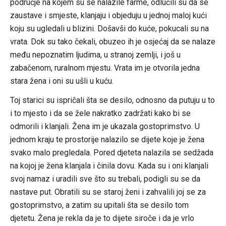
područje na kojem su se nalazile farme, odlučili su da se
zaustave i smjeste, klanjaju i objeduju u jednoj maloj kući
koju su ugledali u blizini. Došavši do kuće, pokucali su na
vrata. Dok su tako čekali, obuzeo ih je osjećaj da se nalaze
među nepoznatim ljudima, u stranoj zemlji, i još u
zabačenom, ruralnom mjestu. Vrata im je otvorila jedna
stara žena i oni su ušli u kuću.
Toj starici su ispričali šta se desilo, odnosno da putuju u to
i to mjesto i da se žele nakratko zadržati kako bi se
odmorili i klanjali. Žena im je ukazala gostoprimstvo. U
jednom kraju te prostorije nalazilo se dijete koje je žena
svako malo pregledala. Pored djeteta nalazila se sedžada
na kojoj je žena klanjala i činila dovu. Kada su i oni klanjali
svoj namaz i uradili sve što su trebali, podigli su se da
nastave put. Obratili su se staroj ženi i zahvalili joj se za
gostoprimstvo, a zatim su upitali šta se desilo tom
djetetu. Žena je rekla da je to dijete siroče i da je vrlo