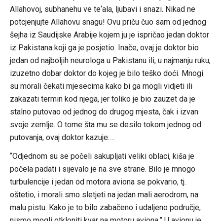
Allahovoj, subhanehu ve te‘ala, ljubavi i snazi. Nikad ne
potcjenjujte Allahovu snagu! Ovu priču čuo sam od jednog
šejha iz Saudijske Arabije kojem ju je ispričao jedan doktor
iz Pakistana koji ga je posjetio. Inače, ovaj je doktor bio
jedan od najboljih neurologa u Pakistanu ili, u najmanju ruku,
izuzetno dobar doktor do kojeg je bilo teško doći. Mnogi
su morali čekati mjesecima kako bi ga mogli vidjeti ili
zakazati termin kod njega, jer toliko je bio zauzet da je
stalno putovao od jednog do drugog mjesta, čak i izvan
svoje zemlje. O tome šta mu se desilo tokom jednog od
putovanja, ovaj doktor kazuje:…
“Odjednom su se počeli sakupljati veliki oblaci, kiša je
počela padati i sijevalo je na sve strane. Bilo je mnogo
turbulencije i jedan od motora aviona se pokvario, tj.
oštetio, i morali smo sletjeti na jedan mali aerodrom, na
malu pistu. Kako je to bilo zabačeno i udaljeno područje,
nismo mogli otkloniti kvar na motoru aviona.” U avionu je