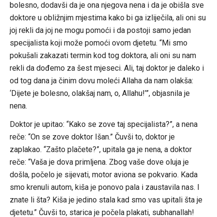
bolesno, dodavši da je ona njegova nena i da je obišla sve
doktore u obližnjim mjestima kako bi ga izliječila, ali oni su
joj rekli da joj ne mogu pomoći i da postoji samo jedan
specijalista koji može pomoći ovom djetetu. “Mi smo
pokušali zakazati termin kod tog doktora, ali oni su nam
rekli da dođemo za šest mjeseci. Ali, taj doktor je daleko i
od tog dana ja činim dovu moleći Allaha da nam olakša:
‘Dijete je bolesno, olakšaj nam, o, Allahu!’”, objasnila je
nena.
Doktor je upitao: “Kako se zove taj specijalista?”, a nena
reče: “On se zove doktor Išan.” Čuvši to, doktor je
zaplakao. “Zašto plačete?”, upitala ga je nena, a doktor
reče: “Vaša je dova primljena. Zbog vaše dove oluja je
došla, počelo je sijevati, motor aviona se pokvario. Kada
smo krenuli autom, kiša je ponovo pala i zaustavila nas. I
znate li šta? Kiša je jedino stala kad smo vas upitali šta je
djetetu.” Čuvši to, starica je počela plakati, subhanallah!