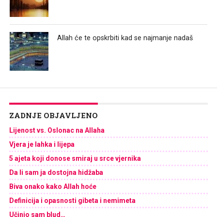
Allah će te opskrbiti kad se najmanje nadaš
ZADNJE OBJAVLJENO
Lijenost vs. Oslonac na Allaha
Vjera je lahka i lijepa
5 ajeta koji donose smiraj u srce vjernika
Da li sam ja dostojna hidžaba
Biva onako kako Allah hoće
Definicija i opasnosti gibeta i nemimeta
Učinio sam blud…