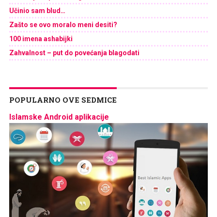
Učinio sam blud…
Zašto se ovo moralo meni desiti?
100 imena ashabijki
Zahvalnost – put do povećanja blagodati
POPULARNO OVE SEDMICE
Islamske Android aplikacije