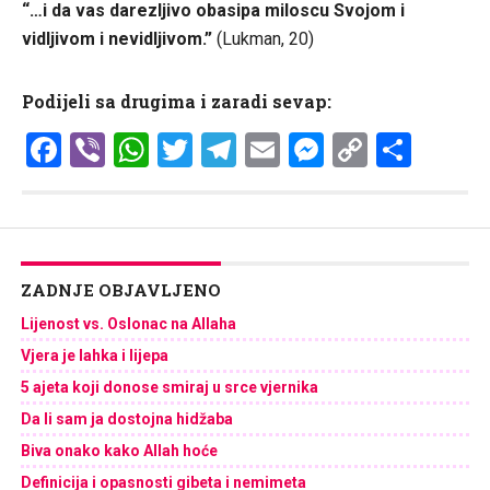
“…i da vas darezljivo obasipa miloscu Svojom i
vidljivom i nevidljivom.”
(Lukman, 20)
Podijeli sa drugima i zaradi sevap:
Facebook
Viber
WhatsApp
Twitter
Telegram
Email
Messenge
Copy
Shar
Link
ZADNJE OBJAVLJENO
Lijenost vs. Oslonac na Allaha
Vjera je lahka i lijepa
5 ajeta koji donose smiraj u srce vjernika
Da li sam ja dostojna hidžaba
Biva onako kako Allah hoće
Definicija i opasnosti gibeta i nemimeta