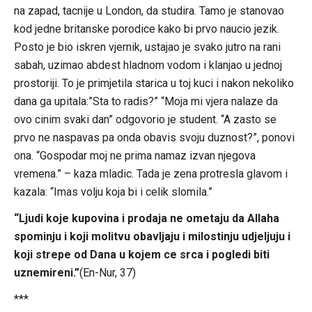
na zapad, tacnije u London, da studira. Tamo je stanovao
kod jedne britanske porodice kako bi prvo naucio jezik.
Posto je bio iskren vjernik, ustajao je svako jutro na rani
sabah, uzimao abdest hladnom vodom i klanjao u jednoj
prostoriji. To je primjetila starica u toj kuci i nakon nekoliko
dana ga upitala:”Sta to radis?” “Moja mi vjera nalaze da
ovo cinim svaki dan” odgovorio je student. “A zasto se
prvo ne naspavas pa onda obavis svoju duznost?”, ponovi
ona. “Gospodar moj ne prima namaz izvan njegova
vremena.” – kaza mladic. Tada je zena protresla glavom i
kazala: “Imas volju koja bi i celik slomila.”
“Ljudi koje kupovina i prodaja ne ometaju da Allaha
spominju i koji molitvu obavljaju i milostinju udjeljuju i
koji strepe od Dana u kojem ce srca i pogledi biti
uznemireni.”
(En-Nur, 37)
***