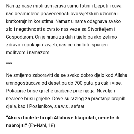
Namaz nase misli usmjerava samo Istini i Ljepoti i cuva
nas besmislene posvecenosti ovosvjetskim uzicima i
kratkotrajnim koristima. Namaz u nama odagnava svako
zlo i negativnosti a cvrsto nas veze sa Stvoriteljem i
Gospodarom. On je hrana za duh i tijelo pa ako zelimo
zdravo i spokojno zivjeti, nas ce dan biti ispunjen
molitvom i namazom.
***
Ne smijemo zaboraviti da se svako dobro djelo kod Allaha
umnogostrucava od deset pa do 700 puta, pa cak i vise.
Pokajanje brise grijehe uradjene prije njega. Nevolje i
nesrece brisu grijehe. Dove su razlog za prastanje brojnih
djela, kao i Poslanikov, s.a.w.s., sefaat.
“Ako vi budete brojili Allahove blagodati, necete ih
nabrojiti.”
(En-Nahl, 18)