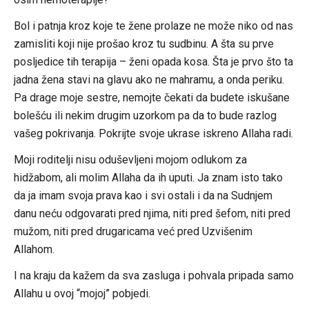
Bol i patnja kroz koje te žene prolaze ne može niko od nas
zamisliti koji nije prošao kroz tu sudbinu. A šta su prve
posljedice tih terapija – ženi opada kosa. Šta je prvo što ta
jadna žena stavi na glavu ako ne mahramu, a onda periku.
Pa drage moje sestre, nemojte čekati da budete iskušane
bolešću ili nekim drugim uzorkom pa da to bude razlog
vašeg pokrivanja. Pokrijte svoje ukrase iskreno Allaha radi.
Moji roditelji nisu oduševljeni mojom odlukom za
hidžabom, ali molim Allaha da ih uputi. Ja znam isto tako
da ja imam svoja prava kao i svi ostali i da na Sudnjem
danu neću odgovarati pred njima, niti pred šefom, niti pred
mužom, niti pred drugaricama već pred Uzvišenim
Allahom.
I na kraju da kažem da sva zasluga i pohvala pripada samo
Allahu u ovoj “mojoj” pobjedi.