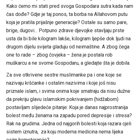
Kako ćemo mi stati pred svoga Gospodara sutra kada nam
čas dođe? Gdje je taj ponos, ta borba na Allahovom putu
koja je pratila prijašnje generacije? Ostale su samo pare,
brige, dugovi… Potpuno zdrave djevojke stavljaju prste
usta da bi bile kilogram lakše, kilogram ljepše dok ljudi na
drugom dijelu svijeta gladuju od neimaštine. A zbog čega
one to rade – zbog čovjeka – žena je postala rob
muškarcu a ne svome Gospodaru, a gledajte šta je dobila.
Za sve otkrivene sestre muslimanke pa i one koje se
nazivaju kršćanke i ostalim nazivima i koje još nisu
priznale islam, i svima onima koje smatraju da nisu dužne
da prekriju glavu islamskim pokrivanjem (hidžabom)
postavljam slijedeće pitanje: Koja je danas najprostranija
bolest među ženama na zapadu pored depresije i stresa?
Rak na grudima. Jedna od najgorih bolesti koja razara cjeli
sistem iznutra, za koju moderna medicina nema lijeka
osim hemoterapije?