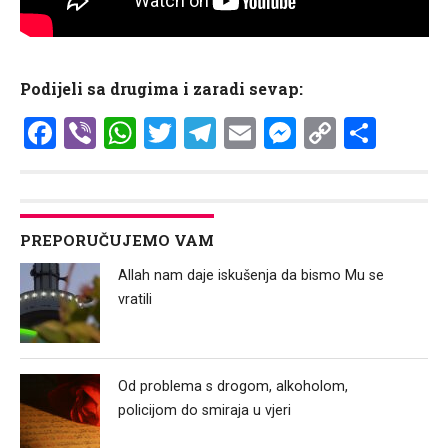
Podijeli sa drugima i zaradi sevap:
Facebook
Viber
WhatsApp
Twitter
Telegram
Email
Messenge
Copy
Shar
Link
PREPORUČUJEMO VAM
Allah nam daje iskušenja da bismo Mu se
vratili
Od problema s drogom, alkoholom,
policijom do smiraja u vjeri