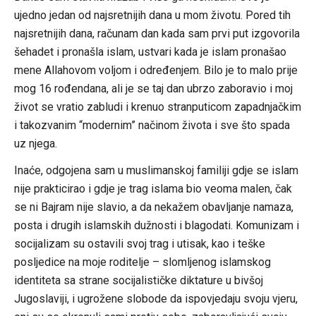
ujedno jedan od najsretnijih dana u mom životu. Pored tih
najsretnijih dana, računam dan kada sam prvi put izgovorila
šehadet i pronašla islam, ustvari kada je islam pronašao
mene Allahovom voljom i određenjem. Bilo je to malo prije
mog 16 rođendana, ali je se taj dan ubrzo zaboravio i moj
život se vratio zabludi i krenuo stranputicom zapadnjačkim
i takozvanim “modernim” načinom života i sve što spada
uz njega.
Inaće, odgojena sam u muslimanskoj familiji gdje se islam
nije prakticirao i gdje je trag islama bio veoma malen, čak
se ni Bajram nije slavio, a da nekažem obavljanje namaza,
posta i drugih islamskih dužnosti i blagodati. Komunizam i
socijalizam su ostavili svoj trag i utisak, kao i teške
posljedice na moje roditelje – slomljenog islamskog
identiteta sa strane socijalističke diktature u bivšoj
Jugoslaviji, i ugrožene slobode da ispovjedaju svoju vjeru,