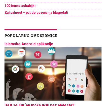
100 imena ashabijki
Zahvalnost – put do povećanja blagodati
POPULARNO OVE SEDMICE
Islamske Android aplikacije
Da li se Kur´an može učiti bez abdesta?