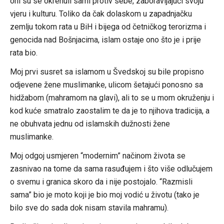
oni su se okrenuli sami protiv sebe, zaboravljajući svoju
vjeru i kulturu. Toliko da čak dolaskom u zapadnjačku
zemlju tokom rata u BiH i bijega od četničkog terorizma i
genocida nad Bošnjacima, islam ostaje ono što je i prije
rata bio.
Moj prvi susret sa islamom u Švedskoj su bile propisno
odjevene žene muslimanke, ulicom šetajući ponosno sa
hidžabom (mahramom na glavi), ali to se u mom okruženju i
kod kuće smatralo zaostalim te da je to njihova tradicija, a
ne obuhvata jednu od islamskih dužnosti žene
muslimanke.
Moj odgoj usmjeren “modernim” načinom života se
zasnivao na tome da sama rasuđujem i što više odlučujem
o svemu i granica skoro da i nije postojalo. “Razmisli
sama” bio je moto koji je bio moj vodić u životu (tako je
bilo sve do sada dok nisam stavila mahramu).