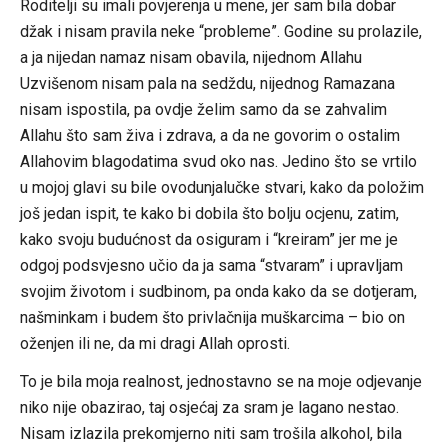
Roditelji su imali povjerenja u mene, jer sam bila dobar
džak i nisam pravila neke “probleme”. Godine su prolazile,
a ja nijedan namaz nisam obavila, nijednom Allahu
Uzvišenom nisam pala na sedždu, nijednog Ramazana
nisam ispostila, pa ovdje želim samo da se zahvalim
Allahu što sam živa i zdrava, a da ne govorim o ostalim
Allahovim blagodatima svud oko nas. Jedino što se vrtilo
u mojoj glavi su bile ovodunjalučke stvari, kako da položim
još jedan ispit, te kako bi dobila što bolju ocjenu, zatim,
kako svoju budućnost da osiguram i “kreiram” jer me je
odgoj podsvjesno učio da ja sama “stvaram” i upravljam
svojim životom i sudbinom, pa onda kako da se dotjeram,
našminkam i budem što privlačnija muškarcima – bio on
oženjen ili ne, da mi dragi Allah oprosti.
To je bila moja realnost, jednostavno se na moje odjevanje
niko nije obazirao, taj osjećaj za sram je lagano nestao.
Nisam izlazila prekomjerno niti sam trošila alkohol, bila