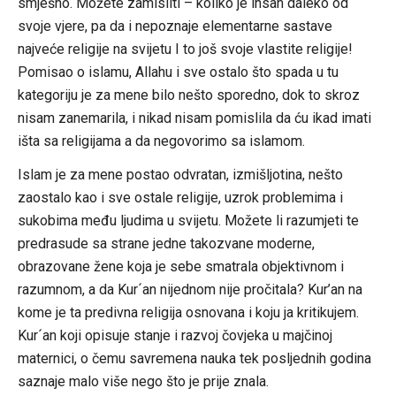
smješno. Možete zamisliti – koliko je insan daleko od
svoje vjere, pa da i nepoznaje elementarne sastave
najveće religije na svijetu I to još svoje vlastite religije!
Pomisao o islamu, Allahu i sve ostalo što spada u tu
kategoriju je za mene bilo nešto sporedno, dok to skroz
nisam zanemarila, i nikad nisam pomislila da ću ikad imati
išta sa religijama a da negovorimo sa islamom.
Islam je za mene postao odvratan, izmišljotina, nešto
zaostalo kao i sve ostale religije, uzrok problemima i
sukobima među ljudima u svijetu. Možete li razumjeti te
predrasude sa strane jedne takozvane moderne,
obrazovane žene koja je sebe smatrala objektivnom i
razumnom, a da Kur´an nijednom nije pročitala? Kur’an na
kome je ta predivna religija osnovana i koju ja kritikujem.
Kur´an koji opisuje stanje i razvoj čovjeka u majčinoj
maternici, o čemu savremena nauka tek posljednih godina
saznaje malo više nego što je prije znala.