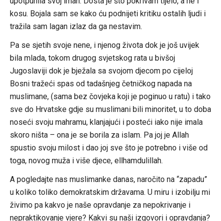
upotpunila svoj iman. Dosta je što pokrivam tijelo, a ne i
kosu. Bojala sam se kako ću podnijeti kritiku ostalih ljudi i
tražila sam lagan izlaz da ga nestavim.
Pa se sjetih svoje nene, i njenog života dok je još uvijek
bila mlada, tokom drugog svjetskog rata u bivšoj
Jugoslaviji dok je bježala sa svojom djecom po cijeloj
Bosni tražeći spas od tadašnjeg četničkog napada na
muslimane, (sama bez čovjeka koji je poginuo u ratu) i tako
sve do Hrvatske gdje su muslimani bili minoritet, u to doba
noseći svoju mahramu, klanjajući i posteći iako nije imala
skoro ništa – ona je se borila za islam. Pa joj je Allah
spustio svoju milost i dao joj sve što je potrebno i više od
toga, novog muža i više djece, ellhamdulillah.
A pogledajte nas muslimanke danas, naročito na “zapadu”
u koliko toliko demokratskim državama. U miru i izobilju mi
živimo pa kakvo je naše opravdanje za nepokrivanje i
nepraktikovanje vjere? Kakvi su naši izgovori i opravdanja?