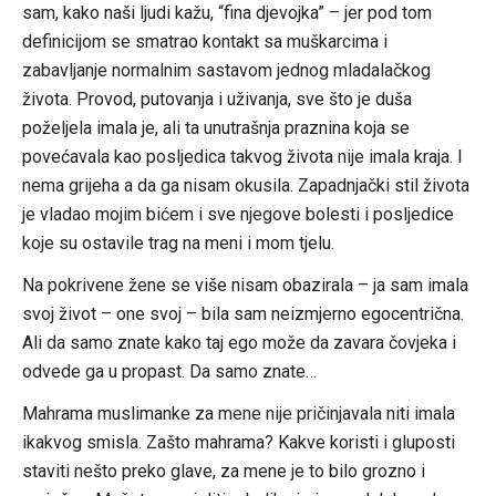
sam, kako naši ljudi kažu, “fina djevojka” – jer pod tom
definicijom se smatrao kontakt sa muškarcima i
zabavljanje normalnim sastavom jednog mladalačkog
života. Provod, putovanja i uživanja, sve što je duša
poželjela imala je, ali ta unutrašnja praznina koja se
povećavala kao posljedica takvog života nije imala kraja. I
nema grijeha a da ga nisam okusila. Zapadnjački stil života
je vladao mojim bićem i sve njegove bolesti i posljedice
koje su ostavile trag na meni i mom tjelu.
Na pokrivene žene se više nisam obazirala – ja sam imala
svoj život – one svoj – bila sam neizmjerno egocentrična.
Ali da samo znate kako taj ego može da zavara čovjeka i
odvede ga u propast. Da samo znate…
Mahrama muslimanke za mene nije pričinjavala niti imala
ikakvog smisla. Zašto mahrama? Kakve koristi i gluposti
staviti nešto preko glave, za mene je to bilo grozno i