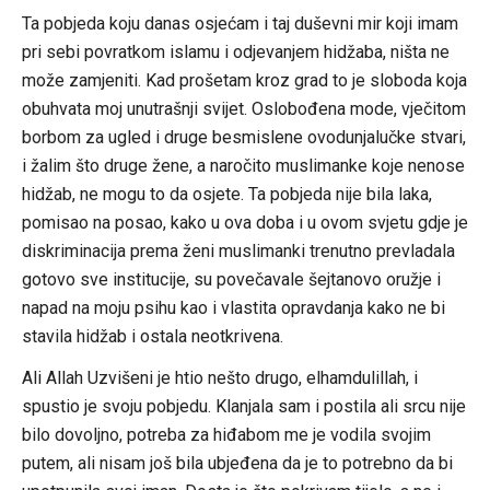
Ta pobjeda koju danas osjećam i taj duševni mir koji imam
pri sebi povratkom islamu i odjevanjem hidžaba, ništa ne
može zamjeniti. Kad prošetam kroz grad to je sloboda koja
obuhvata moj unutrašnji svijet. Oslobođena mode, vječitom
borbom za ugled i druge besmislene ovodunjalučke stvari,
i žalim što druge žene, a naročito muslimanke koje nenose
hidžab, ne mogu to da osjete. Ta pobjeda nije bila laka,
pomisao na posao, kako u ova doba i u ovom svjetu gdje je
diskriminacija prema ženi muslimanki trenutno prevladala
gotovo sve institucije, su povečavale šejtanovo oružje i
napad na moju psihu kao i vlastita opravdanja kako ne bi
stavila hidžab i ostala neotkrivena.
Ali Allah Uzvišeni je htio nešto drugo, elhamdulillah, i
spustio je svoju pobjedu. Klanjala sam i postila ali srcu nije
bilo dovoljno, potreba za hiđabom me je vodila svojim
putem, ali nisam još bila ubjeđena da je to potrebno da bi