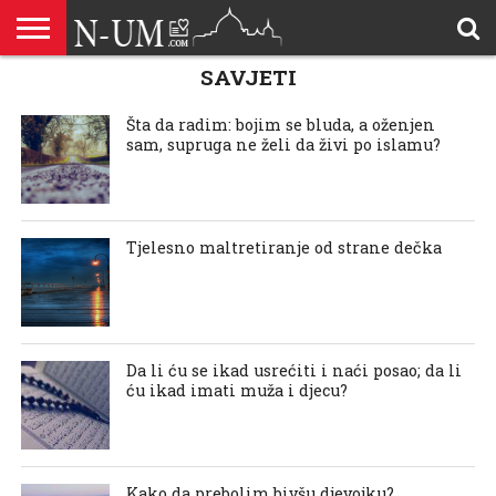
SAVJETI
ALLAHOVA
LIJEPA
BRAK I
DŽEHENNEM
DŽENNET
DOBROČINSTVO
DOVE
HADŽ
HADISI
HURIJE
HUMANITARNI
ILAHIJE
ISLAMOFOBIJA
IZREKE
KUR’AN
LIJEPI
NAMAZ
ODGOVORI
POKAJNICI
POUČNE
PRILOZI
PROBLEM
ŠALJIVE
RAMAZAN
REKAIK
SAVJETI
SIHR I
SMRT I
SNOVI
VJEROVJESNICI
ZANIMLJIVOSTI
ZA
ZDRAVLJE
IMENA
ISLAMSKA
PREMA
I ZIKR
KUTAK
I CITATI
ISLAM
PRIČE I
POSJETITELJA
I
PRIČE
DŽINNI
SUDNJI
I NAUKA
SESTRE
PORODICA
RODITELJIMA
TEKSTOVI
DEVIJACIJE
DAN
Šta da radim: bojim se bluda, a oženjen
U
sam, supruga ne želi da živi po islamu?
DRUŠTVU
Tjelesno maltretiranje od strane dečka
Da li ću se ikad usrećiti i naći posao; da li
ću ikad imati muža i djecu?
Kako da prebolim bivšu djevojku?