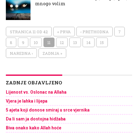
mnogo volim
STRANICA 11 OD 42
« PRVA
‹ PRETHODNA
7
8
9
10
11
12
13
14
15
NAREDNA ›
ZADNJA »
ZADNJE OBJAVLJENO
Lijenost vs. Oslonac na Allaha
Vjera je lahka i lijepa
5 ajeta koji donose smiraj u srce vjernika
Da li sam ja dostojna hidžaba
Biva onako kako Allah hoće