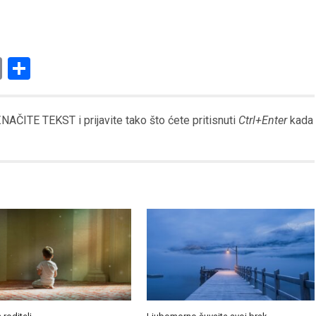
am
l
ssenger
Copy
Share
Link
AČITE TEKST i prijavite tako što ćete pritisnuti
Ctrl+Enter
kada