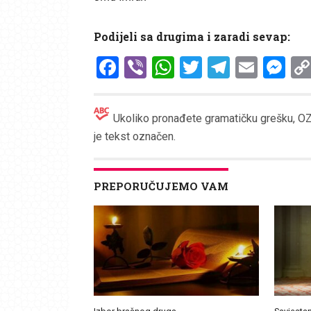
Podijeli sa drugima i zaradi sevap:
Facebook
Viber
WhatsApp
Twitter
Telegr
Emai
Me
Ukoliko pronađete gramatičku grešku, OZN
je tekst označen.
PREPORUČUJEMO VAM