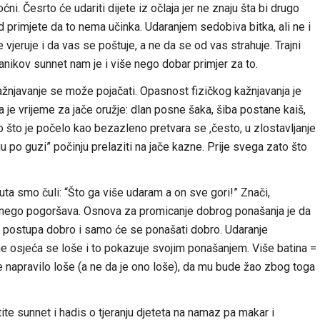
. Česrto će udariti dijete iz očlaja jer ne znaju šta bi drugo
d primjete da to nema učinka. Udaranjem sedobiva bitka, ali ne i
 vjeruje i da vas se poštuje, a ne da se od vas strahuje. Trajni
anikov sunnet nam je i više nego dobar primjer za to.
žnjavanje se može pojačati. Opasnost fizičkog kažnjavanja je
 je vrijeme za jače oružje: dlan posne šaka, šiba postane kaiš,
što je počelo kao bezazleno pretvara se ,često, u zlostavljanje
aju po guzi” počinju prelaziti na jače kazne. Prije svega zato što
ta smo čuli: “Što ga više udaram a on sve gori!” Znači,
, nego pogoršava. Osnova za promicanje dobrog ponašanja je da
e postupa dobro i samo će se ponašati dobro. Udaranje
ine osjeća se loše i to pokazuje svojim ponašanjem. Više batina =
je napravilo loše (a ne da je ono loše), da mu bude žao zbog toga
ite sunnet i hadis o tjeranju djeteta na namaz pa makar i