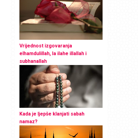
Vrijednost izgovaranja
elhamdulillah, la ilahe illallah i
subhanallah
Kada je ljepše klanjati sabah
namaz?