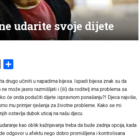
ne udarite svoje dijete
am
l
ssenger
Copy
Share
Link
 drugo učiniti u napadima bijesa. Ispadi bijesa znak su da
da ne može jasno razmišljati i (ili) da roditelj ima problema sa
ako će onda podučiti dijete ispravnom ponašanju?! Djeca najviše,
mo mu primjer rješenja za životne probleme. Kako se mi
jih ostavlja dubok uticaj na našu djecu.
 udaranje kao oblik kažnjavanja treba da bude zadnja opcija, kada
ude odgovor u afektu nego dobro promišljena i kontrolisana