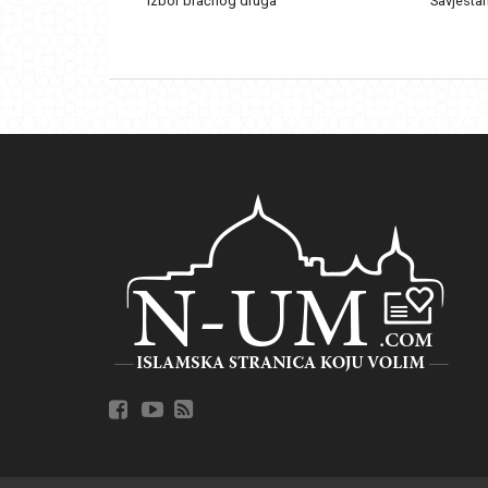
Izbor bračnog druga
Savjestan