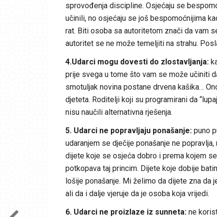
sprovođenja discipline. Osjećaju se bespomoćni
učinili, no osjećaju se još bespomoćnijima ka
rat. Biti osoba sa autoritetom znači da vam se
autoritet se ne može temeljiti na strahu. Posl
4.Udarci mogu dovesti do zlostavljanja:
ka
prije svega u tome što vam se može učiniti da
smotuljak novina postane drvena kašika… Ono 
djeteta. Roditelji koji su programirani da “lup
nisu naučili alternativna rješenja.
5. Udarci ne popravljaju ponašanje:
puno pu
udaranjem se dječije ponašanje ne popravlja
dijete koje se osjeća dobro i prema kojem s
potkopava taj princim. Dijete koje dobije bat
lošije ponašanje. Mi želimo da dijete zna da 
ali da i dalje vjeruje da je osoba koja vrijedi.
6. Udarci ne proizlaze iz sunneta:
ne korist