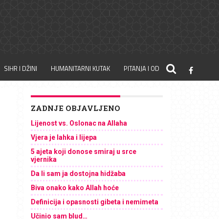
SIHR I DŽINI
HUMANITARNI KUTAK
PITANJA I ODGOVORI
ZADNJE OBJAVLJENO
Lijenost vs. Oslonac na Allaha
Vjera je lahka i lijepa
5 ajeta koji donose smiraj u srce
vjernika
Da li sam ja dostojna hidžaba
Biva onako kako Allah hoće
Definicija i opasnosti gibeta i nemimeta
Učinio sam blud…