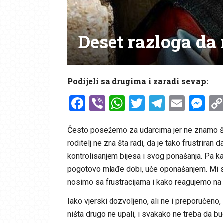
Deset razloga da 
Podijeli sa drugima i zaradi sevap:
Facebook
Viber
WhatsApp
Twitter
Telegr
Emai
Me
Često posežemo za udarcima jer ne znamo šta
roditelj ne zna šta radi, da je tako frustriran 
kontrolisanjem bijesa i svog ponašanja. Pa k
pogotovo mlađe dobi, uče oponašanjem. Mi s
nosimo sa frustracijama i kako reagujemo na n
Iako vjerski dozvoljeno, ali ne i preporučeno,
ništa drugo ne upali, i svakako ne treba da b