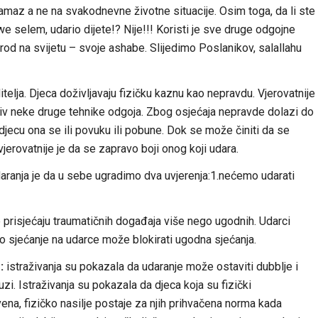
maz a ne na svakodnevne životne situacije. Osim toga, da li ste
i we selem, udario dijete!? Nije!!! Koristi je sve druge odgojne
arod na svijetu – svoje ashabe. Slijedimo Poslanikov, salallahu
itelja. Djeca doživljavaju fizičku kaznu kao nepravdu. Vjerovatnije
otiv neke druge tehnike odgoja. Zbog osjećaja nepravde dolazi do
djecu ona se ili povuku ili pobune. Dok se može činiti da se
vjerovatnije je da se zapravo boji onog koji udara.
aranja je da u sebe ugradimo dva uvjerenja:1.nećemo udarati
e prisjećaju traumatičnih događaja više nego ugodnih. Udarci
dno sjećanje na udarce može blokirati ugodna sjećanja.
:
istraživanja su pokazala da udaranje može ostaviti dubblje i
uzi. Istraživanja su pokazala da djeca koja su fizički
ena, fizičko nasilje postaje za njih prihvačena norma kada