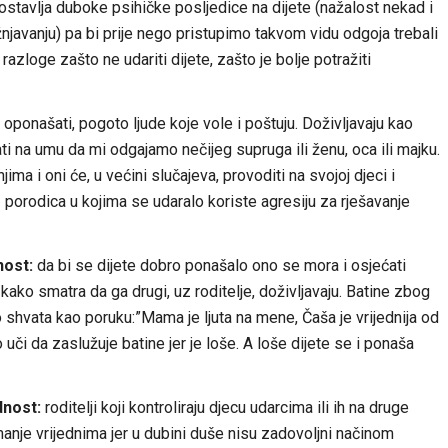
ostavlja duboke psihičke posljedice na dijete (nažalost nekad i
žnjavanju) pa bi prije nego pristupimo takvom vidu odgoja trebali
loge zašto ne udariti dijete, zašto je bolje potražiti
oponašati, pogoto ljude koje vole i poštuju. Doživljavaju kao
ti na umu da mi odgajamo nečijeg supruga ili ženu, oca ili majku.
ma i oni će, u većini slučajeva, provoditi na svojoj djeci i
z porodica u kojima se udaralo koriste agresiju za rješavanje
nost:
da bi se dijete dobro ponašalo ono se mora i osjećati
kako smatra da ga drugi, uz roditelje, doživljavaju. Batine zbog
to shvata kao poruku:”Mama je ljuta na mene, Čaša je vrijednija od
o uči da zaslužuje batine jer je loše. A loše dijete se i ponaša
dnost:
roditelji koji kontroliraju djecu udarcima ili ih na druge
manje vrijednima jer u dubini duše nisu zadovoljni načinom