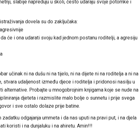
etnji, slabije napreduju u školi, često udaraju svoje potomke i
istraživanja dovela su do zaključaka:
 agresivnije
da će i ona udarati svoju kad jednom postanu roditelji, a agresiju
ja
 učinak ni na dušu ni na tijelo, ni na dijete ni na roditelja a ni na
 stvara udaljenost između djece i roditelja i pridonosi nasilju u
žiti alternative. Probajte u mnogobrojnim knjigama koje se nude na
ipliniranja djeteta i razmislite malo bolje o sunnetu i prije svega
ovor i sve ostalo dolaze prije batine.
adatku odgajanja ummeta i da nas uputi na pravi put, i na djela
i koristi i na dunjaluku i na ahiretu. Amin!!!