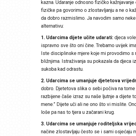
kazna. Udaranje odnosno fizičko kažnjavanje 
fizičke pa govorimo o zlostavljanju a ne o ka
da dobro razmislimo. Ja navodim samo neke raz
alternativu:
1. Udarcima dijete učite udarati:
djeca vole 
ispravno sve što oni čine. Trebamo uvijek ima
Iste disciplinske mjere koje mi provodimo s nji
bližnjima. Istraživanja su pokazala da djeca i
sukoba kad odrastu.
2. Udarcima se umanjuje djetetova vrijed
dobro. Djetetova slika o sebi počiva na tome 
razbijene čaše izraz su naše ljutnje a dijete 
mene.” Dijete uči ali ne ono što vi mislite. On
loše pa nas to tjera u začarani krug.
3. Udarcima se umanjuje roditeljska vrije
načine zlostavljaju često se i sami osjećaju 