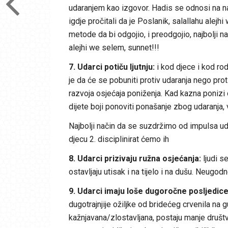
udaranjem kao izgovor. Hadis se odnosi na na
igdje pročitali da je Poslanik, salallahu alejh
metode da bi odgojio, i preodgojio, najbolji n
alejhi we selem, sunnet!!!
7. Udarci potiču ljutnju:
i kod djece i kod rod
je da će se pobuniti protiv udaranja nego pr
razvoja osjećaja poniženja. Kad kazna ponizi 
dijete boji ponoviti ponašanje zbog udaranja, 
Najbolji način da se suzdržimo od impulsa ud
djecu 2. disciplinirat ćemo ih
8. Udarci prizivaju ružna osjećanja:
ljudi s
ostavljaju utisak i na tijelo i na dušu. Neugo
9. Udarci imaju loše dugoročne posljedice
dugotrajnjije ožiljke od bridećeg crvenila na g
kažnjavana/zlostavljana, postaju manje društv