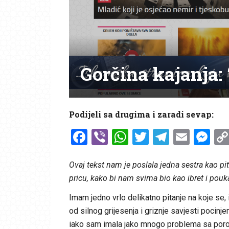
Gorčina kajanja:
Podijeli sa drugima i zaradi sevap:
Facebook
Viber
WhatsApp
Twitter
Telegr
Emai
Me
Ovaj tekst nam je poslala jedna sestra kao pit
pricu, kako bi nam svima bio kao ibret i pouk
Imam jedno vrlo delikatno pitanje na koje se, 
od silnog grijesenja i griznje savjesti pocinj
iako sam imala jako mnogo problema sa porod