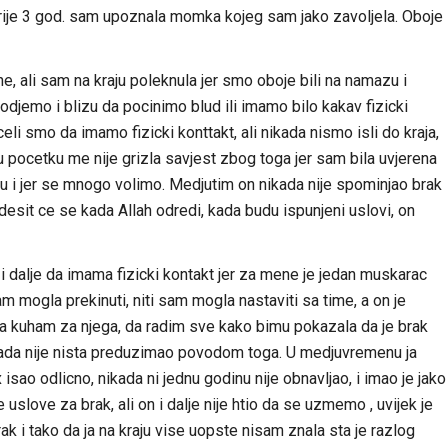
i prije 3 god. sam upoznala momka kojeg sam jako zavoljela. Oboje
 ne, ali sam na kraju poleknula jer smo oboje bili na namazu i
djemo i blizu da pocinimo blud ili imamo bilo kakav fizicki
 smo da imamo fizicki konttakt, ali nikada nismo isli do kraja,
 pocetku me nije grizla savjest zbog toga jer sam bila uvjerena
u i jer se mnogo volimo. Medjutim on nikada nije spominjao brak
: desit ce se kada Allah odredi, kada budu ispunjeni uslovi, on
 i dalje da imama fizicki kontakt jer za mene je jedan muskarac
 mogla prekinuti, niti sam mogla nastaviti sa time, a on je
 kuham za njega, da radim sve kako bimu pokazala da je brak
nikada nije nista preduzimao povodom toga. U medjuvremenu ja
isao odlicno, nikada ni jednu godinu nije obnavljao, i imao je jako
uslove za brak, ali on i dalje nije htio da se uzmemo , uvijek je
rak i tako da ja na kraju vise uopste nisam znala sta je razlog