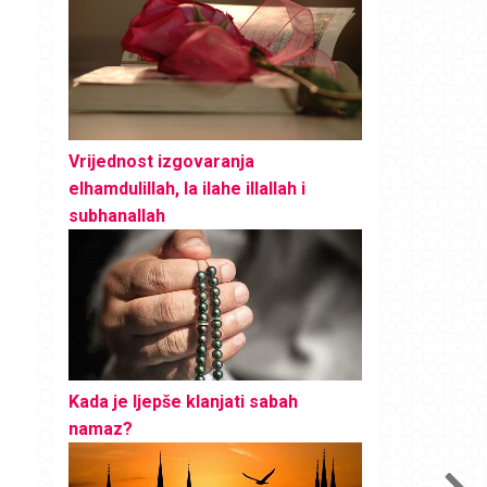
Vrijednost izgovaranja
elhamdulillah, la ilahe illallah i
subhanallah
Kada je ljepše klanjati sabah
namaz?