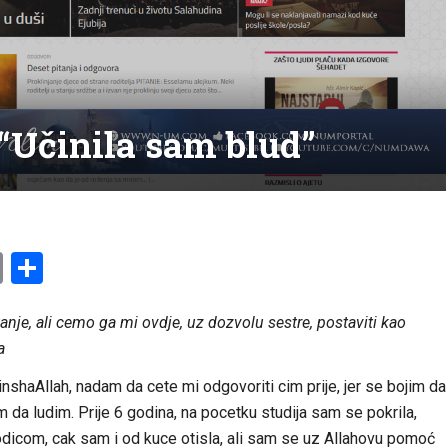
 “Učinila sam blud”
am
l
ssenger
Copy
Share
Link
anje, ali cemo ga mi ovdje, uz dozvolu sestre, postaviti kao
a
inshaAllah, nadam da cete mi odgovoriti cim prije, jer se bojim da
em da ludim. Prije 6 godina, na pocetku studija sam se pokrila,
icom, cak sam i od kuce otisla, ali sam se uz Allahovu pomoć