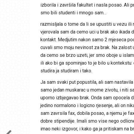
izborila i završila fakultet i nasla posao. Al
smo bili studenti i mnogo sam…
razmisljala o tome da li se upustiti u vezu ili
vjerovala sam da cemo uci u brak ako ikada do
kontakt. Medjutim nakon samo 2 mjeseca poceli
cuvali smo moju nevinost za brak. Na zalost u
da cemo se brzo uzeti, jer smo oboje u islam
ili ako bi ga spominjao to je bilo u kontekstu
studira ja studiram i tako.
Ja sam svaki put popustila, ali sam nastavila
samo jedan muskarac u mome zivotu, i niti sam
uporno izbjegavao brak. Onda sam opocela da
jedino normalono i logicno rjesenje, ali on 
sam zavrsila fax, dobila posao, a njemu je fax 
dobre stipendije. Imali smo vise nego odlicne 
imao neki izgovor, i kako ga ja pritiskam na b