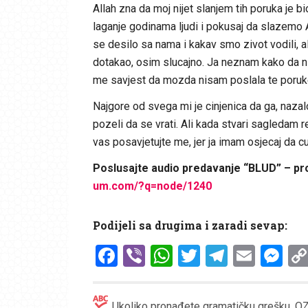
Allah zna da moj nijet slanjem tih poruka je 
laganje godinama ljudi i pokusaj da slazemo A
se desilo sa nama i kakav smo zivot vodili, ali
dotakao, osim slucajno. Ja neznam kako da 
me savjest da mozda nisam poslala te poruke
Najgore od svega mi je cinjenica da ga, nazalo
pozeli da se vrati. Ali kada stvari sagledam
vas posavjetujte me, jer ja imam osjecaj da cu
Poslusajte audio predavanje “BLUD” – pr
um.com/?q=node/1240
Podijeli sa drugima i zaradi sevap:
Facebook
Viber
WhatsApp
Twitter
Telegr
Emai
Me
Ukoliko pronađete gramatičku grešku, OZN