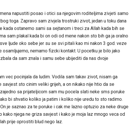
ena napustiti posao i otici sa njegovim roditeljima zivjeti samo
bog toga. Zapravo sam zivjela trostruki zivot, jedan u toku dana
voje kada ostanemo sami sa sejtanom i treci za Allah kada bih se
ma sam plakal kada bi on odi od mene nakon sto bih ga ja oralno
sve ljude oko sebe jer su se svi pitali kao mi nakon 3 god. veze
 se osamljujemo, nemamo fizcki kontakt. U pocetku je bilo jako
zbala da sam znala i samu sebe ubijediti da nas dvoje
 sam vec pocinjala da ludim. Vodila sam takav zivot, nisam ga
 savjest sto cinim veliki grijeh, a on nikako nije htio da se
zajedno sa prijateljicom sam mu pocela slati neke sms poruke
o bi shvatio koliko ja patim i koliko nije uredu to sto radimo.
 On je saznao za te poruke i cak me lazno optuzio za neke druge
ao kako njega ne griza savjest i kako je moja laz mnogo veca od
lah prije oprostiti blud nego laz.