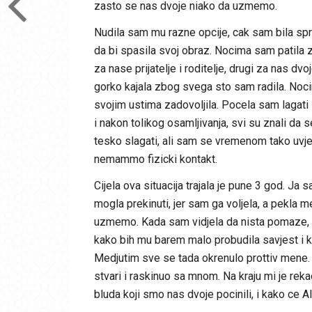
zasto se nas dvoje niako da uzmemo.
Nudila sam mu razne opcije, cak sam bila sprm
da bi spasila svoj obraz. Nocima sam patila z
za nase prijatelje i roditelje, drugi za nas d
gorko kajala zbog svega sto sam radila. Noci
svojim ustima zadovoljila. Pocela sam lagati 
i nakon tolikog osamljivanja, svi su znali da
tesko slagati, ali sam se vremenom tako uvje
nemammo fizicki kontakt.
Cijela ova situacija trajala je pune 3 god. Ja
mogla prekinuti, jer sam ga voljela, a pekla me
uzmemo. Kada sam vidjela da nista pomaze, 
kako bih mu barem malo probudila savjest i kak
Medjutim sve se tada okrenulo prottiv mene.
stvari i raskinuo sa mnom. Na kraju mi je rek
bluda koji smo nas dvoje pocinili, i kako ce Al