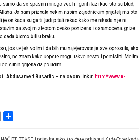
bio samo da se spasim mnogo vecih i gorih lazi kao sto su blud,
llaha. Ja sam priznala nekim nasim zajednickim prijateljima sta
 je on kada su ga ti ljudi pitali rekao kako me nikada nije ni
nstavim sa svojim zivotom ovako ponizena i osramocena, grize
 sada bismo bili u braku.
st, jos uvijek volim i da bih mu najvjerovatnije sve oprostila, ako
 realno, ne znam kako uopste mogu takvo nesto i pomisliti. Molim
 od silnih grijeha da poludim.
of. Abdusamed Busatlic – na ovom linku:
http://www.n-
am
l
ssenger
Copy
Share
Link
AČITE TEKST i prijavite tako što ćete pritisnuti
Ctrl+Enter
kada