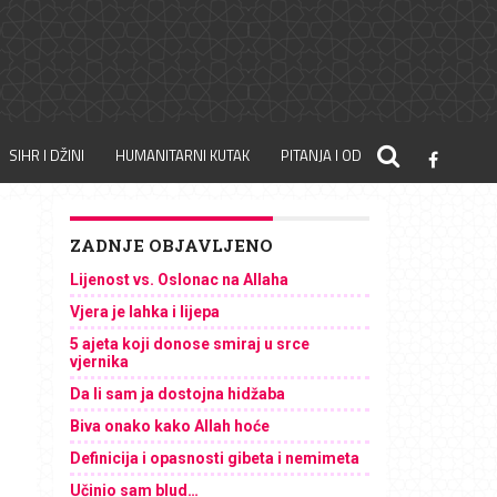
SIHR I DŽINI
HUMANITARNI KUTAK
PITANJA I ODGOVORI
ZADNJE OBJAVLJENO
Lijenost vs. Oslonac na Allaha
Vjera je lahka i lijepa
5 ajeta koji donose smiraj u srce
vjernika
Da li sam ja dostojna hidžaba
Biva onako kako Allah hoće
Definicija i opasnosti gibeta i nemimeta
Učinio sam blud…