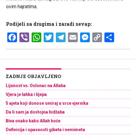
ovim hajratima.
Podijeli sa drugima i zaradi sevap:
Facebook
Viber
WhatsApp
Twitter
Telegram
Email
Messenge
Copy
Shar
Link
ZADNJE OBJAVLJENO
Lijenost vs. Oslonac na Allaha
Vjera je lahka i lijepa
5 ajeta koji donose smiraj u srce vjernika
Da li sam ja dostojna hidžaba
Biva onako kako Allah hoće
Definicija i opasnosti gibeta i nemimeta