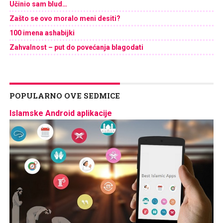
Učinio sam blud…
Zašto se ovo moralo meni desiti?
100 imena ashabijki
Zahvalnost – put do povećanja blagodati
POPULARNO OVE SEDMICE
Islamske Android aplikacije