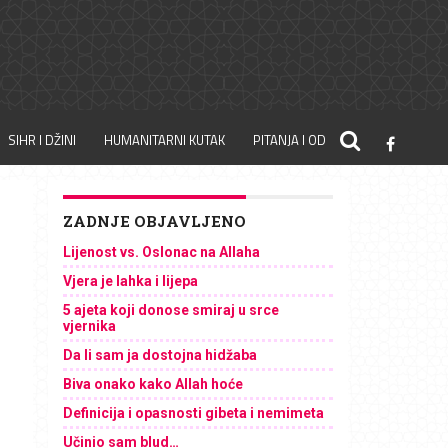
SIHR I DŽINI
HUMANITARNI KUTAK
PITANJA I ODGOVORI
ZADNJE OBJAVLJENO
Lijenost vs. Oslonac na Allaha
Vjera je lahka i lijepa
5 ajeta koji donose smiraj u srce
vjernika
Da li sam ja dostojna hidžaba
Biva onako kako Allah hoće
Definicija i opasnosti gibeta i nemimeta
Učinio sam blud…