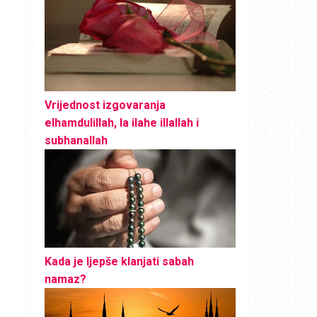
Vrijednost izgovaranja
elhamdulillah, la ilahe illallah i
subhanallah
Kada je ljepše klanjati sabah
namaz?