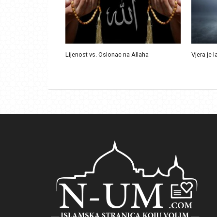
Lijenost vs. Oslonac na Allaha
Vjera je l