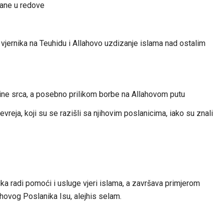
dane u redove
 vjernika na Teuhidu i Allahovo uzdizanje islama nad ostalim
dine srca, a posebno prilikom borbe na Allahovom putu
vreja, koji su se razišli sa njihovim poslanicima, iako su znali
ika radi pomoći i usluge vjeri islama, a završava primjerom
ahovog Poslanika Isu, alejhis selam.