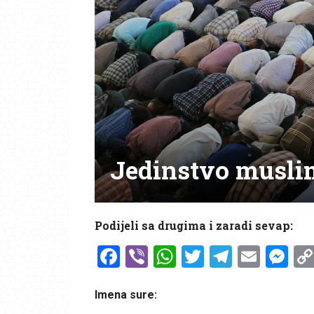
Jedinstvo muslim
Podijeli sa drugima i zaradi sevap:
Facebook
Viber
WhatsApp
Twitter
Telegr
Emai
Me
Imena sure: