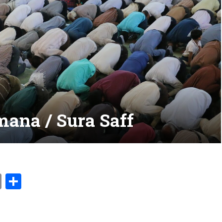
ana / Sura Saff
am
l
ssenger
Copy
Share
Link