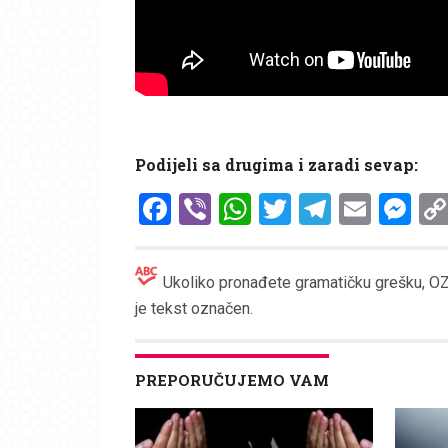
Podijeli sa drugima i zaradi sevap:
Facebook
Viber
WhatsApp
Twitter
Telegr
Emai
Me
Ukoliko pronađete gramatičku grešku, OZN
je tekst označen.
PREPORUČUJEMO VAM