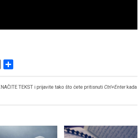
am
l
ssenger
Copy
Share
Link
AČITE TEKST i prijavite tako što ćete pritisnuti
Ctrl+Enter
kada