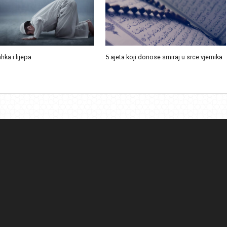
ahka i lijepa
5 ajeta koji donose smiraj u srce vjernika