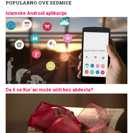
POPULARNO OVE SEDMICE
Islamske Android aplikacije
Da li se Kur´an može učiti bez abdesta?