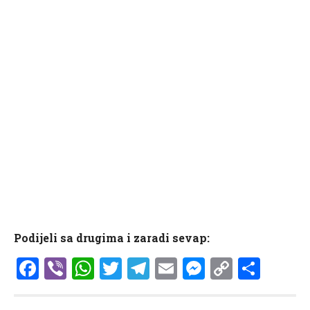
Podijeli sa drugima i zaradi sevap:
Facebook
Viber
WhatsApp
Twitter
Telegram
Email
Messenge
Copy
Shar
Link