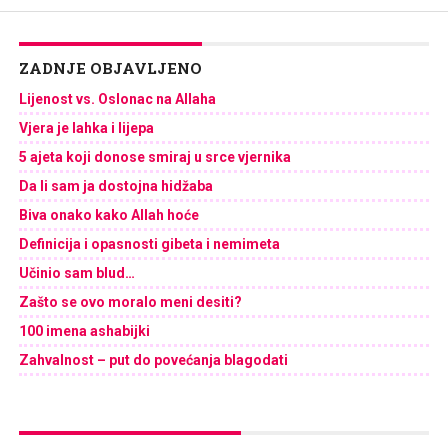
ZADNJE OBJAVLJENO
Lijenost vs. Oslonac na Allaha
Vjera je lahka i lijepa
5 ajeta koji donose smiraj u srce vjernika
Da li sam ja dostojna hidžaba
Biva onako kako Allah hoće
Definicija i opasnosti gibeta i nemimeta
Učinio sam blud…
Zašto se ovo moralo meni desiti?
100 imena ashabijki
Zahvalnost – put do povećanja blagodati