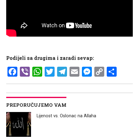
Podijeli sa drugima i zaradi sevap:
Facebook
Viber
WhatsApp
Twitter
Telegram
Email
Messenge
Copy
Shar
Link
PREPORUČUJEMO VAM
Lijenost vs. Oslonac na Allaha