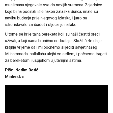
muslimana njegovale sve do novijih vremena. Zajednice
koje bi na počinak išle nakon zalaska Sunca, imale su
naviku buđenja prije njegovog izlaska, i jutro su
iskorištavale za ibadet i stjecanje nafake.
U tome se krije tajna bereketa koji su naši čestiti preci
uživali, a koji nama hronično nedostaje. Složit ćete da je
krajnje vrijeme da i mi počnemo slijediti savjet našeg
Muhammeda, sallallahu alejhi ve sellem, i počnemo tragati
za bereketom i uspjehom u jutarnjim satima.
Piše: Nedim Botić
Minber.ba