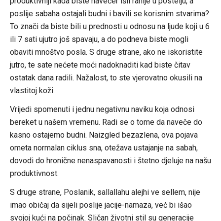
produktivniji kada biste navečer išli ranije u postelju, a
poslije sabaha ostajali budni i bavili se korisnim stvarima?
To znači da biste bili u prednosti u odnosu na ljude koji u 6
ili 7 sati ujutro još spavaju, a do podneva biste mogli
obaviti mnoštvo posla. S druge strane, ako ne iskoristite
jutro, te sate nećete moći nadoknaditi kad biste čitav
ostatak dana radili. Nažalost, to ste vjerovatno okusili na
vlastitoj koži.
Vrijedi spomenuti i jednu negativnu naviku koja odnosi
bereket u našem vremenu. Radi se o tome da naveče do
kasno ostajemo budni. Naizgled bezazlena, ova pojava
ometa normalan ciklus sna, otežava ustajanje na sabah,
dovodi do hronične nenaspavanosti i štetno djeluje na našu
produktivnost.
S druge strane, Poslanik, sallallahu alejhi ve sellem, nije
imao običaj da sijeli poslije jacije-namaza, već bi išao
svojoj kući na počinak. Sličan životni stil su generacije