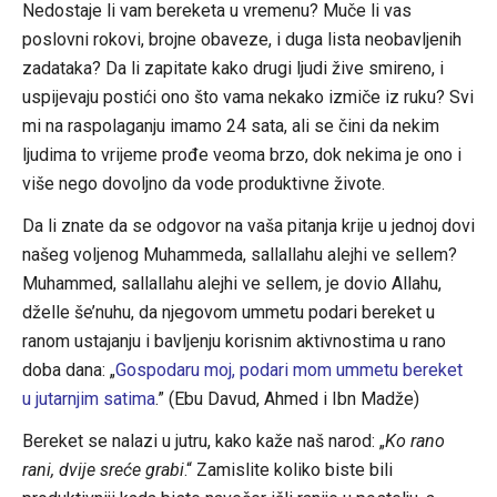
Nedostaje li vam bereketa u vremenu? Muče li vas
poslovni rokovi, brojne obaveze, i duga lista neobavljenih
zadataka? Da li zapitate kako drugi ljudi žive smireno, i
uspijevaju postići ono što vama nekako izmiče iz ruku? Svi
mi na raspolaganju imamo 24 sata, ali se čini da nekim
ljudima to vrijeme prođe veoma brzo, dok nekima je ono i
više nego dovoljno da vode produktivne živote.
Da li znate da se odgovor na vaša pitanja krije u jednoj dovi
našeg voljenog Muhammeda, sallallahu alejhi ve sellem?
Muhammed, sallallahu alejhi ve sellem, je dovio Allahu,
dželle še’nuhu, da njegovom ummetu podari bereket u
ranom ustajanju i bavljenju korisnim aktivnostima u rano
doba dana: „
Gospodaru moj, podari mom ummetu bereket
u jutarnjim satima
.” (Ebu Davud, Ahmed i Ibn Madže)
Bereket se nalazi u jutru, kako kaže naš narod: „
Ko rano
rani, dvije sreće grabi
.“ Zamislite koliko biste bili