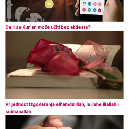
Da li se Kur´an može učiti bez abdesta?
Vrijednost izgovaranja elhamdulillah, la ilahe illallah i
subhanallah