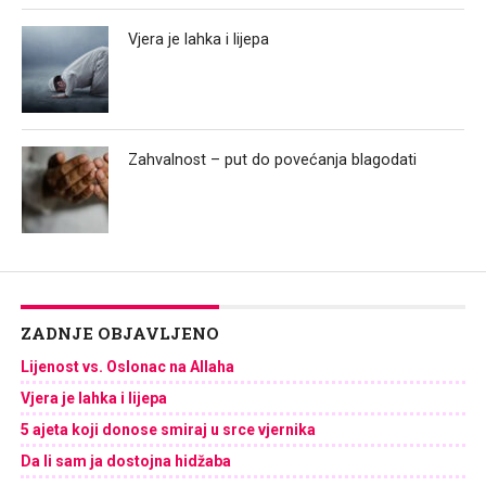
Vjera je lahka i lijepa
Zahvalnost – put do povećanja blagodati
ZADNJE OBJAVLJENO
Lijenost vs. Oslonac na Allaha
Vjera je lahka i lijepa
5 ajeta koji donose smiraj u srce vjernika
Da li sam ja dostojna hidžaba