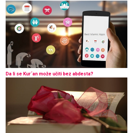
Da li se Kur´an može učiti bez abdesta?