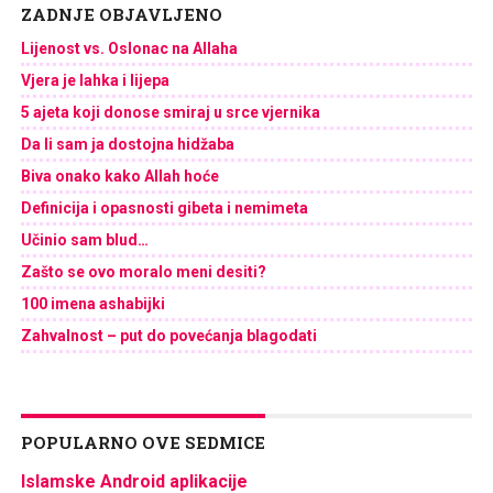
ZADNJE OBJAVLJENO
Lijenost vs. Oslonac na Allaha
Vjera je lahka i lijepa
5 ajeta koji donose smiraj u srce vjernika
Da li sam ja dostojna hidžaba
Biva onako kako Allah hoće
Definicija i opasnosti gibeta i nemimeta
Učinio sam blud…
Zašto se ovo moralo meni desiti?
100 imena ashabijki
Zahvalnost – put do povećanja blagodati
POPULARNO OVE SEDMICE
Islamske Android aplikacije