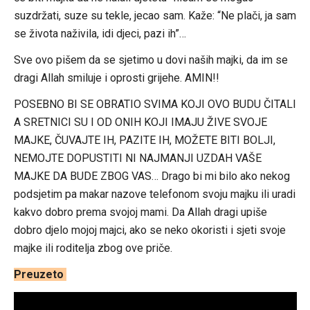
suzdržati, suze su tekle, jecao sam. Kaže: “Ne plači, ja sam
se života naživila, idi djeci, pazi ih”…
Sve ovo pišem da se sjetimo u dovi naših majki, da im se
dragi Allah smiluje i oprosti grijehe. AMIN!!
POSEBNO BI SE OBRATIO SVIMA KOJI OVO BUDU ČITALI
A SRETNICI SU I OD ONIH KOJI IMAJU ŽIVE SVOJE
MAJKE, ČUVAJTE IH, PAZITE IH, MOŽETE BITI BOLJI,
NEMOJTE DOPUSTITI NI NAJMANJI UZDAH VAŠE
MAJKE DA BUDE ZBOG VAS… Drago bi mi bilo ako nekog
podsjetim pa makar nazove telefonom svoju majku ili uradi
kakvo dobro prema svojoj mami. Da Allah dragi upiše
dobro djelo mojoj majci, ako se neko okoristi i sjeti svoje
majke ili roditelja zbog ove priče.
Preuzeto