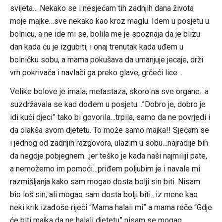
svijeta… Nekako se i nesjećam tih zadnjih dana života
moje majke…sve nekako kao kroz maglu. Idem u posjetu u
bolnicu, a ne ide mi se, bolila me je spoznaja da je blizu
dan kada ću je izgubiti, i onaj trenutak kada uđem u
bolničku sobu, a mama pokušava da umanjuje jecaje, drži
vrh pokrivača i navlači ga preko glave, grčeći lice…
Velike bolove je imala, metastaza, skoro na sve organe…a
suzdržavala se kad dođem u posjetu…”Dobro je, dobro je
idi kući djeci” tako bi govorila…trpila, samo da ne povrjedi i
da olakša svom djetetu. To može samo majka!! Sjećam se
i jednog od zadnjih razgovora, ulazim u sobu…najradije bih
da negdje pobjegnem…jer teško je kada naši najmiliji pate,
a nemožemo im pomoći…priđem poljubim je i navale mi
razmišljanja kako sam mogao dosta bolji sin biti. Nisam
bio loš sin, ali mogao sam dosta bolji biti…iz mene kao
neki krik izađoše riječi “Mama halali mi” a mama reče “Gdje
će biti majka da ne halali djetetu” nisam se mogao