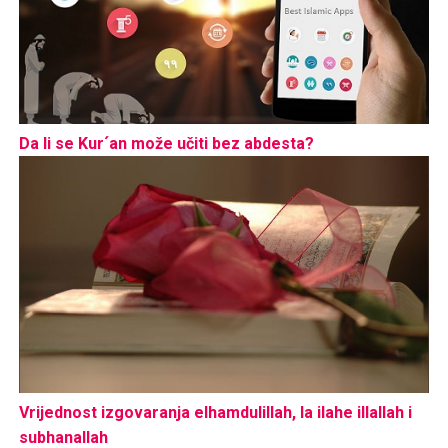
Da li se Kur´an može učiti bez abdesta?
Vrijednost izgovaranja elhamdulillah, la ilahe illallah i
subhanallah