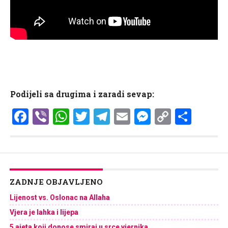
Podijeli sa drugima i zaradi sevap:
Facebook
Viber
WhatsApp
Twitter
Telegram
Email
Messenge
Copy
Shar
Link
ZADNJE OBJAVLJENO
Lijenost vs. Oslonac na Allaha
Vjera je lahka i lijepa
5 ajeta koji donose smiraj u srce vjernika