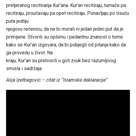
pretjeranog recitiranja Kur’ana. Kur’an recitiraju, tumače pa
recitiraju, proučavaju pa opet recitiraju. Ponavljaju po tisuću
puta jednju
njegovu rečenicu, da ne bi morali ni jedan jedini put da je
primijene. Stvorili su opširnu i pedantnu znanost o tome
kako se Kur’an izgovara, da bi pobjegli od pitanja kako da
ga provedu u život. Na
kraju, Kur’an su pretvorili u goli zvuk bez razumljivog
smisla i sadržaja.
Alija Izetbegović – citat iz “Islamske deklaracije”