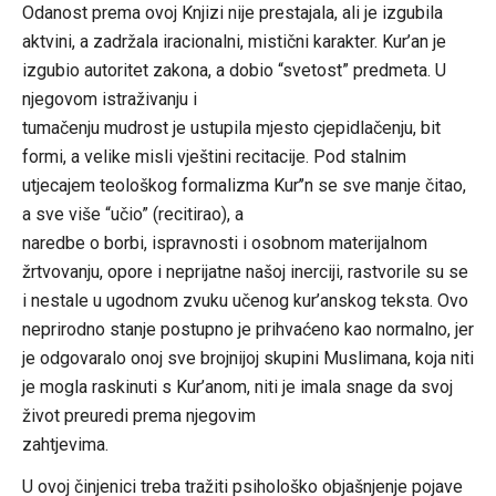
Odanost prema ovoj Knjizi nije prestajala, ali je izgubila
aktvini, a zadržala iracionalni, mistični karakter. Kur’an je
izgubio autoritet zakona, a dobio “svetost” predmeta. U
njegovom istraživanju i
tumačenju mudrost je ustupila mjesto cjepidlačenju, bit
formi, a velike misli vještini recitacije. Pod stalnim
utjecajem teološkog formalizma Kur’’n se sve manje čitao,
a sve više “učio” (recitirao), a
naredbe o borbi, ispravnosti i osobnom materijalnom
žrtvovanju, opore i neprijatne našoj inerciji, rastvorile su se
i nestale u ugodnom zvuku učenog kur’anskog teksta. Ovo
neprirodno stanje postupno je prihvaćeno kao normalno, jer
je odgovaralo onoj sve brojnijoj skupini Muslimana, koja niti
je mogla raskinuti s Kur’anom, niti je imala snage da svoj
život preuredi prema njegovim
zahtjevima.
U ovoj činjenici treba tražiti psihološko objašnjenje pojave