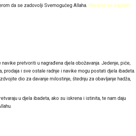
mjerom da se zadovolji Svemogućeg Allaha.
Moramo se zapitati:
avike pretvoriti u nagrađena djela obožavanja. Jedenje, piće,
, prodaja i sve ostale radnje i navike mogu postati djela ibadeta.
zdvojite dio za davanje milostinje, štednju za obavljanje hadža,
araju u djela ibadeta, ako su iskrena i istinita, te nam daju
lahu.