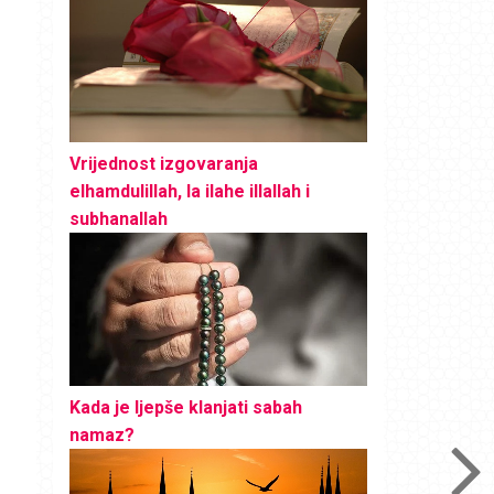
Vrijednost izgovaranja
elhamdulillah, la ilahe illallah i
subhanallah
Kada je ljepše klanjati sabah
namaz?