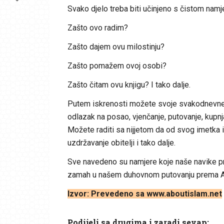
Svako djelo treba biti učinjeno s čistom na
Zašto ovo radim?
Zašto dajem ovu milostinju?
Zašto pomažem ovoj osobi?
Zašto čitam ovu knjigu? I tako dalje.
Putem iskrenosti možete svoje svakodnevne n
odlazak na posao, vjenčanje, putovanje, kupnja
Možete raditi sa nijjetom da od svog imetka i
uzdržavanje obitelji i tako dalje.
Sve navedeno su namjere koje naše navike pretv
zamah u našem duhovnom putovanju prema Al
Izvor: Prevedeno sa www.aboutislam.net
Podijeli sa drugima i zaradi sevap: