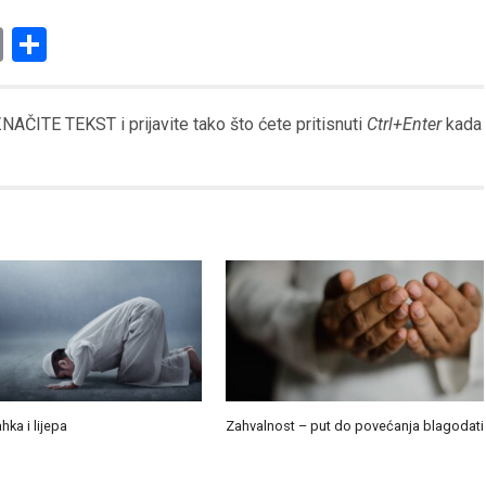
am
l
ssenger
Copy
Share
Link
AČITE TEKST i prijavite tako što ćete pritisnuti
Ctrl+Enter
kada
ahka i lijepa
Zahvalnost – put do povećanja blagodati