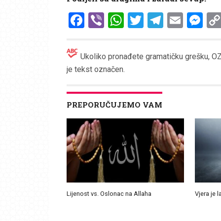
Facebook
Viber
WhatsApp
Twitter
Telegr
Emai
Me
Ukoliko pronađete gramatičku grešku, OZN
je tekst označen.
PREPORUČUJEMO VAM
Lijenost vs. Oslonac na Allaha
Vjera je l