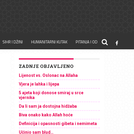
SIHR I DŽINI
HUMANITARNI KUTAK
PITANJA I ODGOVORI
ZADNJE OBJAVLJENO
Lijenost vs. Oslonac na Allaha
Vjera je lahka i lijepa
5 ajeta koji donose smiraj u srce
vjernika
Da li sam ja dostojna hidžaba
Biva onako kako Allah hoće
Definicija i opasnosti gibeta i nemimeta
Učinio sam blud…