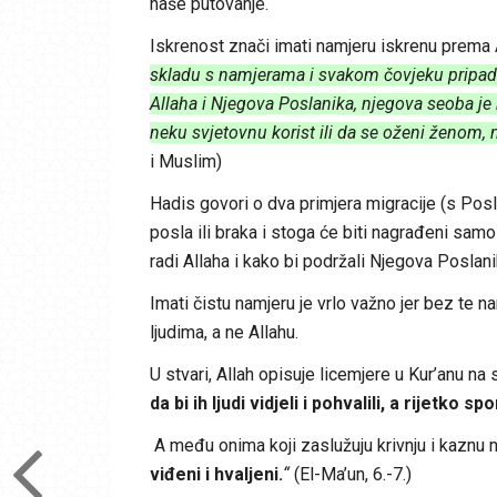
naše putovanje.
Iskrenost znači imati namjeru iskrenu prema A
skladu s namjerama i svakom čovjeku pripada 
Allaha i Njegova Poslanika, njegova seoba je 
neku svjetovnu korist ili da se oženi ženom,
i Muslim)
Hadis govori o dva primjera migracije (s Posl
posla ili braka i stoga će biti nagrađeni samo
radi Allaha i kako bi podržali Njegova Poslan
Imati čistu namjeru je vrlo važno jer bez te n
ljudima, a ne Allahu.
U stvari, Allah opisuje licemjere u Kur’anu na s
da bi ih ljudi vidjeli i pohvalili, a rijetko s
A među onima koji zaslužuju krivnju i kaznu 
viđeni i hvaljeni.
“
(El-Ma’un, 6.-7.)