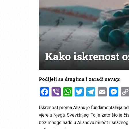
Kako iskrenost o
Podijeli sa drugima i zaradi sevap:
Facebook
Viber
WhatsApp
Twitter
Telegr
Emai
Me
Iskrenost prema Allahu je fundamentalnija od
vjere u Njega, Svevišnjeg. To je zato što je či
bez mnogo nade u Allahovu milost i snažnog o