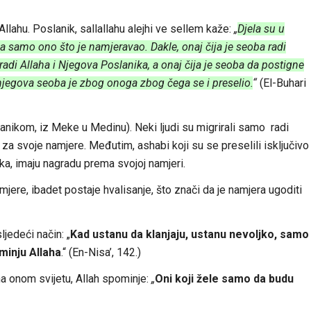
llahu. Poslanik, sallallahu alejhi ve sellem kaže:
„
Djela su u
samo ono što je namjeravao. Dakle, onaj čija je seoba radi
radi Allaha i Njegova Poslanika, a onaj čija je seoba da postigne
 njegova seoba je zbog onoga zbog čega se i preselio.
“
(El-Buhari
anikom, iz Meke u Medinu). Neki ljudi su migrirali samo radi
 za svoje namjere. Međutim, ashabi koji su se preselili isključivo
ika, imaju nagradu prema svojoj namjeri.
amjere, ibadet postaje hvalisanje, što znači da je namjera ugoditi
ljedeći način: „
Kad ustanu da klanjaju, ustanu nevoljko, samo
pominju Allaha
.“ (En-Nisa’, 142.)
na onom svijetu, Allah spominje:
„
Oni koji žele samo da budu