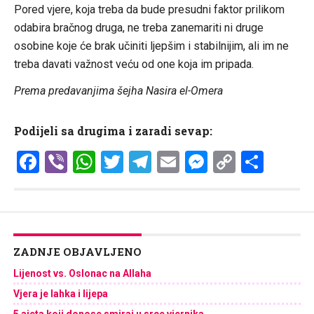
Pored vjere, koja treba da bude presudni faktor prilikom
odabira bračnog druga, ne treba zanemariti ni druge
osobine koje će brak učiniti ljepšim i stabilnijim, ali im ne
treba davati važnost veću od one koja im pripada.
Prema predavanjima šejha Nasira el-Omera
Podijeli sa drugima i zaradi sevap:
Facebook
Viber
WhatsApp
Twitter
Telegram
Email
Messenge
Copy
Shar
Link
ZADNJE OBJAVLJENO
Lijenost vs. Oslonac na Allaha
Vjera je lahka i lijepa
5 ajeta koji donose smiraj u srce vjernika