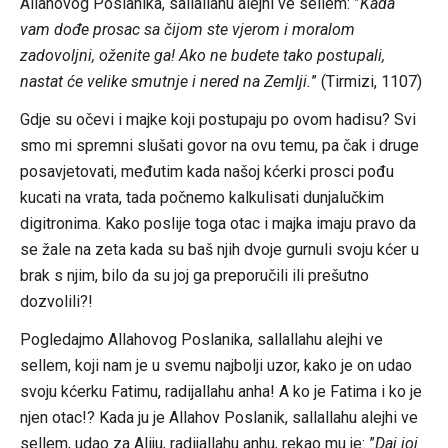
Allahovog Poslanika, sallallahu alejhi ve sellem: ”
Kada
vam dođe prosac sa čijom ste vjerom i moralom
zadovoljni, oženite ga! Ako ne budete tako postupali,
nastat će velike smutnje i nered na Zemlji.
” (Tirmizi, 1107)
Gdje su očevi i majke koji postupaju po ovom hadisu? Svi
smo mi spremni slušati govor na ovu temu, pa čak i druge
posavjetovati, međutim kada našoj kćerki prosci pođu
kucati na vrata, tada počnemo kalkulisati dunjalučkim
digitronima. Kako poslije toga otac i majka imaju pravo da
se žale na zeta kada su baš njih dvoje gurnuli svoju kćer u
brak s njim, bilo da su joj ga preporučili ili prešutno
dozvolili?!
Pogledajmo Allahovog Poslanika, sallallahu alejhi ve
sellem, koji nam je u svemu najbolji uzor, kako je on udao
svoju kćerku Fatimu, radijallahu anha! A ko je Fatima i ko je
njen otac!? Kada ju je Allahov Poslanik, sallallahu alejhi ve
sellem, udao za Aliju, radijallahu anhu, rekao mu je: ”
Daj joj