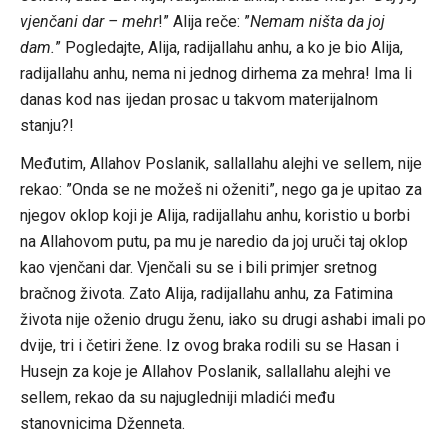
vjenčani dar – mehr
!” Alija reče: ”
Nemam ništa da joj
dam.
” Pogledajte, Alija, radijallahu anhu, a ko je bio Alija,
radijallahu anhu, nema ni jednog dirhema za mehra! Ima li
danas kod nas ijedan prosac u takvom materijalnom
stanju?!
Međutim, Allahov Poslanik, sallallahu alejhi ve sellem, nije
rekao: ”Onda se ne možeš ni oženiti”, nego ga je upitao za
njegov oklop koji je Alija, radijallahu anhu, koristio u borbi
na Allahovom putu, pa mu je naredio da joj uruči taj oklop
kao vjenčani dar. Vjenčali su se i bili primjer sretnog
bračnog života. Zato Alija, radijallahu anhu, za Fatimina
života nije oženio drugu ženu, iako su drugi ashabi imali po
dvije, tri i četiri žene. Iz ovog braka rodili su se Hasan i
Husejn za koje je Allahov Poslanik, sallallahu alejhi ve
sellem, rekao da su najugledniji mladići među
stanovnicima Dženneta.