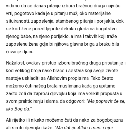
vidimo da se danas pitanje izbora bračnog druga najviše
vrti, pogotovo kada je u pitanju muž, oko materijalne
situiranosti, zaposlenja, stambenog pitanja i porijekla, dok
se kod žene pored ljepote itekako gleda na bogatstvo
njenog babe, na njeno porijeklo, a ima i takvih koji traže
zaposlenu ženu gdje bi njihova glavna briga u braku bila
čuvanje djece.
Nažalost, ovakav pristup izboru bračnog druga prisutan je i
kod velikog broja naše braće i sestara koji svoje živote
nastoje uskladiti sa Allahovim propisima. Tako često
možemo čuti našeg brata muslimana kada ga upitamo
zašto želi da zaprosi djevojku koja ima velikih propusta u
svom prakticiranju islama, da odgovori: ”
Ma popravit će se,
ako Bog da.
”
Ali rijetko ili nikako možemo čuti da neko za bogobojaznu
ali sirotu djevojku kaže: ”
Ma dat će Allah i meni i njoj