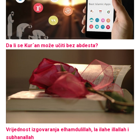
Da li se Kur´an može učiti bez abdesta?
Vrijednost izgovaranja elhamdulillah, la ilahe illallah i
subhanallah