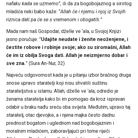
nafaku kada se uzmemo
”, ili da za bogobojaznog a sirotog
mladića neki babo kaže: ”
Allah će i njemu i njoj iz Svojih
riznica dati pa će se s vremenom i obogatiti.
”
Mada nam naš Gospodar, dželle ve ‘ala, u Svojoj Knjizi
jasno poručuje: ”
Udajite neudate i ženite neoženjene, i
čestite robove i robinje svoje; ako su siromašni, Allah
će im iz obilja Svoga dati. Allah je neizmjerno dobar i
sve zna.
” (Sura An-Nur, 32)
Najveću odgovornost kada je u pitanju izbor bračnog druga
snose upravo staratelji koji nisu shvatili suštinu
starateljstva u islamu. Allah, dželle ve ‘ala, odredio je
ženama staratelja kako bi im pomogao da kroz ispravan
odabir u braku nađu sreću oba svijeta. Međutim, upravo taj
staratelj, otac djevojke, a i njena majka često dadnu
prednost bogatom i uglednom nad bogobojaznim i
moralnim mladićem, zaboravljajući pri tome riječi