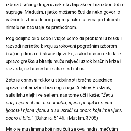
izbora bračnog druga uvijek stavljaju akcent na izbor dobre
supruge. Međutim, rijetko možemo čuti da neko govori o
važnosti izbora dobrog supruga iako ta tema po bitnosti
nimalo ne zaostaje za prethodnom.
Pogledajmo oko sebe i vidjet ćemo da problemi u braku i
razvodi nerijetko bivaju uzrokovani pogrešnim izborom
bračnog druga od strane djevojke, a ako bismo rekli da je
upravo greška u biranju muža najveći uzrok bračnih kriza i
razvoda, ne bismo bili daleko od istine.
Zato je osnovni faktor u stabilnosti bračne zajednice
upravo dobar izbor bračnog druga. Allahov Poslanik,
sallallahu alejhi ve sellem, nas tome uči i kaže: ”
Ženu
udaju četiri stvari: njen imetak, njeno porijeklo, njena
ljepota i njena vjera, a ti se usreći sa onom koja ima vjeru,
dobro ti bilo.
” (Buharija, 5146, i Muslim, 3708)
Malo je muslimana koji nisu čuli za ovaj hadis, međutim