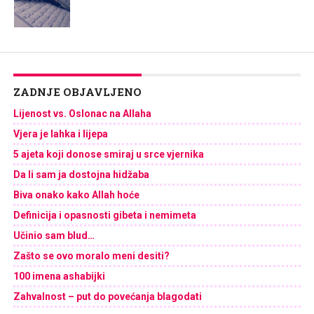
ZADNJE OBJAVLJENO
Lijenost vs. Oslonac na Allaha
Vjera je lahka i lijepa
5 ajeta koji donose smiraj u srce vjernika
Da li sam ja dostojna hidžaba
Biva onako kako Allah hoće
Definicija i opasnosti gibeta i nemimeta
Učinio sam blud…
Zašto se ovo moralo meni desiti?
100 imena ashabijki
Zahvalnost – put do povećanja blagodati