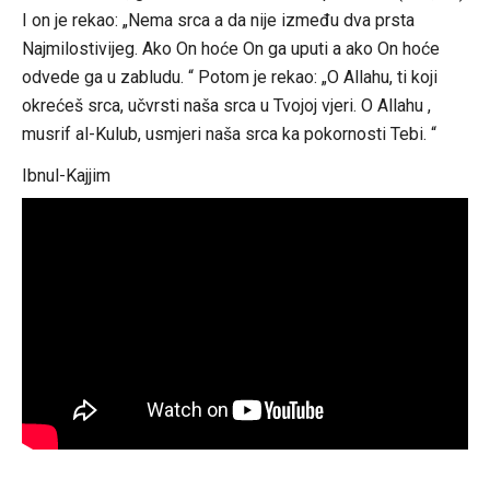
I on je rekao: „Nema srca a da nije između dva prsta
Najmilostivijeg. Ako On hoće On ga uputi a ako On hoće
odvede ga u zabludu. “ Potom je rekao: „O Allahu, ti koji
okrećeš srca, učvrsti naša srca u Tvojoj vjeri. O Allahu ,
musrif al-Kulub, usmjeri naša srca ka pokornosti Tebi. “
Ibnul-Kajjim