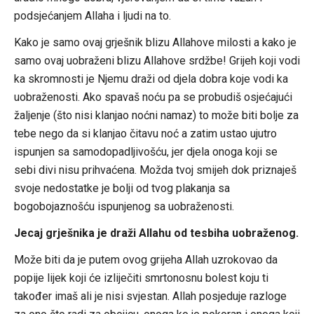
podsjećanjem Allaha i ljudi na to.
Kako je samo ovaj grješnik blizu Allahove milosti a kako je
samo ovaj uobraženi blizu Allahove srdžbe! Grijeh koji vodi
ka skromnosti je Njemu draži od djela dobra koje vodi ka
uobraženosti. Ako spavaš noću pa se probudiš osjećajući
žaljenje (što nisi klanjao noćni namaz) to može biti bolje za
tebe nego da si klanjao čitavu noć a zatim ustao ujutro
ispunjen sa samodopadljivošću, jer djela onoga koji se
sebi divi nisu prihvaćena. Možda tvoj smijeh dok priznaješ
svoje nedostatke je bolji od tvog plakanja sa
bogobojaznošću ispunjenog sa uobraženosti.
Jecaj grješnika je draži Allahu od tesbiha uobraženog.
Može biti da je putem ovog grijeha Allah uzrokovao da
popije lijek koji će izliječiti smrtonosnu bolest koju ti
također imaš ali je nisi svjestan. Allah posjeduje razloge