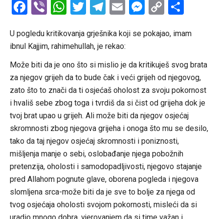
Facebook
Viber
WhatsApp
Twitter
Telegram
Email
Messenge
Copy
Shar
Link
U pogledu kritikovanja grješnika koji se pokajao, imam
ibnul Kajjim, rahimehullah, je rekao:
Može biti da je ono što si mislio je da kritikuješ svog brata
za njegov grijeh da to bude čak i veći grijeh od njegovog,
zato što to znači da ti osjećaš oholost za svoju pokornost
i hvališ sebe zbog toga i tvrdiš da si čist od grijeha dok je
tvoj brat upao u grijeh. Ali može biti da njegov osjećaj
skromnosti zbog njegova grijeha i onoga što mu se desilo,
tako da taj njegov osjećaj skromnosti i poniznosti,
mišljenja manje o sebi, oslobađanje njega pobožnih
pretenzija, oholosti i samodopadljivosti, njegovo stajanje
pred Allahom pognute glave, oborena pogleda i njegova
slomljena srca-može biti da je sve to bolje za njega od
tvog osjećaja oholosti svojom pokornosti, misleći da si
uradio mnogo dobra, vjerovanjem da si time važan i