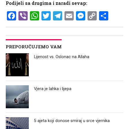
Podijeli sa drugima i zaradi sevap:
Facebook
Viber
WhatsApp
Twitter
Telegram
Email
Messenge
Copy
Shar
Link
PREPORUČUJEMO VAM
Lijenost vs. Oslonac na Allaha
Vjera je lahka i lijepa
5 ajeta koji donose smiraj u srce vjernika