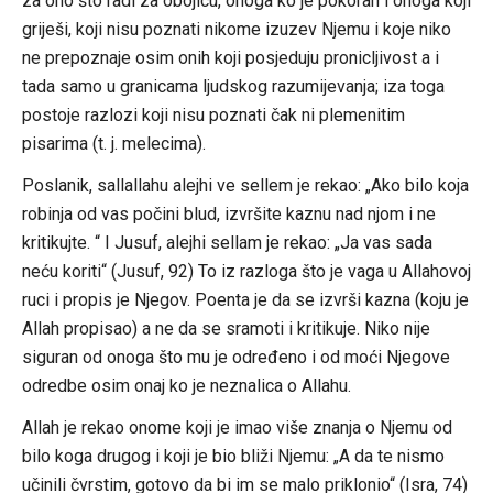
za ono što radi za obojicu, onoga ko je pokoran i onoga koji
griješi, koji nisu poznati nikome izuzev Njemu i koje niko
ne prepoznaje osim onih koji posjeduju pronicljivost a i
tada samo u granicama ljudskog razumijevanja; iza toga
postoje razlozi koji nisu poznati čak ni plemenitim
pisarima (t. j. melecima).
Poslanik, sallallahu alejhi ve sellem je rekao: „Ako bilo koja
robinja od vas počini blud, izvršite kaznu nad njom i ne
kritikujte. “ I Jusuf, alejhi sellam je rekao: „Ja vas sada
neću koriti“ (Jusuf, 92) To iz razloga što je vaga u Allahovoj
ruci i propis je Njegov. Poenta je da se izvrši kazna (koju je
Allah propisao) a ne da se sramoti i kritikuje. Niko nije
siguran od onoga što mu je određeno i od moći Njegove
odredbe osim onaj ko je neznalica o Allahu.
Allah je rekao onome koji je imao više znanja o Njemu od
bilo koga drugog i koji je bio bliži Njemu: „A da te nismo
učinili čvrstim, gotovo da bi im se malo priklonio“ (Isra, 74)