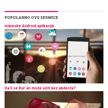
POPULARNO OVE SEDMICE
Islamske Android aplikacije
Da li se Kur´an može učiti bez abdesta?