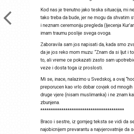
Kod nas je trenutno jako teska situacija, mi n
tako treba da bude, jer ne mogu da shvatim s
i neznam ceremoniju pregleda (ljecenja Kur’an
imam traumu poslije svega ovoga.
Zaboravila sam jos napisati da, kada smo zval
da je jos reko mom muzu: “Znam da si ljut i t
to, ali vreme ce pokazati zasto sam upotrebio
veze i dosta toga iz proslosti.
Mi se, inace, nalazimo u Svedskoj, a ovaj “hodz
preporucen kao vrlo dobar covjek od mnogih l
druge vjere (nisam muslimanka) i ne znam kak
zbunjena.
****************************************
Braco i sestre, iz gornjeg teksta se vidi da se
najobicnijem prevarantu a najvjerovatnije da s