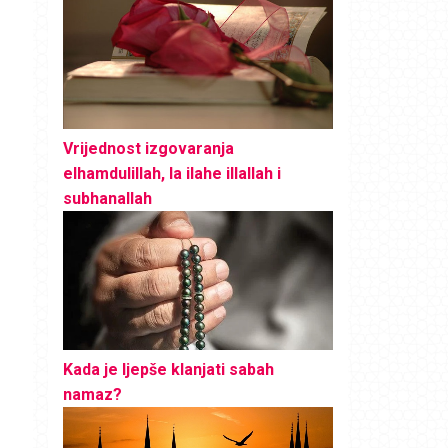
Vrijednost izgovaranja
elhamdulillah, la ilahe illallah i
subhanallah
Kada je ljepše klanjati sabah
namaz?