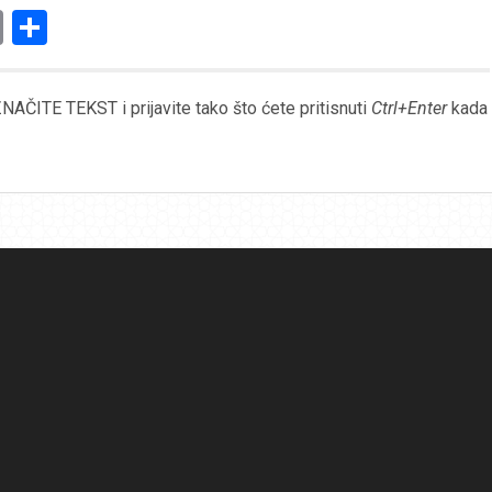
am
l
ssenger
Copy
Share
Link
AČITE TEKST i prijavite tako što ćete pritisnuti
Ctrl+Enter
kada