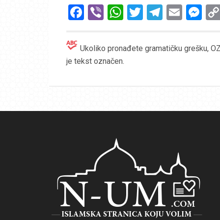
Facebook
Viber
WhatsApp
Twitter
Telegr
Emai
Me
Ukoliko pronađete gramatičku grešku, OZN
je tekst označen.