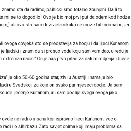
e znamo sta da radimo, psihicki smo totalno zbunjeni. Da li to
ta mi se to dogodilo! Ovo je bio moj prvi put da odem kod hodze
om,) ali ovo sto sam dozivjela nikako ne moze biti normalno, jer
i ovoga covjeka sto se predstavlja za hodju i da lijeci Kur’anom,
o je ljudski i znam da si prosuo vodu koju sam vam dao, u redu je
 extreman nacin.” On je nas prvo pitao za datum rodjenja i bivse
a” je oko 50-60 godina star, zivi u Austriji i nama je bio
judi u Svedskoj, za koje on svako par mjeseci dodje. Ja sam
o ide ljecenje Kur’anom, ali sam poslije svega ovoga jako
 ovdje ne radi o insanu koji ispravno lijeci Kur’anom, vec o
e radi i o sihirbazu. Zato savjet onima koji imaju problema sa