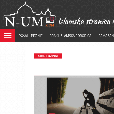
POŠALJI PITANJE
BRAK I ISLAMSKA PORODICA
RAMAZAN
SIHR I DŽINNI