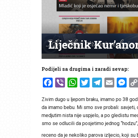
Liječnik Kur’ano
Podijeli sa drugima i zaradi sevap:
Facebook
Viber
WhatsApp
Twitter
Telegr
Emai
Me
Zivim dugo u ljepom braku, imamo po 38 godina
da imamo bebu. Mi smo sve probali: savjeti, c
medjutim nista nije uspjelo, a po gledistu me
smo se odlucili da posjetimo jednog “hodzu”,
receno da je nekoliko parova izljecio, koji su 