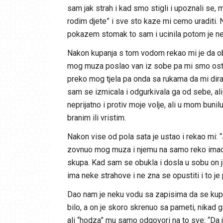
sam jak strah i kad smo stigli i upoznali se, 
rodim djete” i sve sto kaze mi cemo uraditi
pokazem stomak to sam i ucinila potom je ne
Nakon kupanja s tom vodom rekao mi je da o
mog muza poslao van iz sobe pa mi smo ostal
preko mog tjela pa onda sa rukama da mi dira 
sam se izmicala i odgurkivala ga od sebe, ali s
neprijatno i protiv moje volje, ali u mom bunil
branim ili vristim.
Nakon vise od pola sata je ustao i rekao mi: 
zovnuo mog muza i njemu na samo reko imaces
skupa. Kad sam se obukla i dosla u sobu on 
ima neke strahove i ne zna se opustiti i to j
Dao nam je neku vodu sa zapisima da se kupa
bilo, a on je skoro skrenuo sa pameti, nikad g
ali “hodza” mu samo odgovori na to sve: “Da 