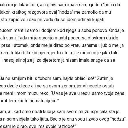
malo mi je lakse bilo, a u glavi sam imala samo jedno “hocu da
. Nakon kratkog razgovora ovaj “hodza” me zamolio da mu
sto zapisivo i dao mi vodu da se idem odmah kupati.
bucem mantil samo i dodjem kod njega u sobu ponovo. Onda je
i sami. Tada mi je otvorijo mantil poceo sa olovkom da ide
prsa i stomak, onda me je dirao po vratu usnama i ljubio me, ja
am toliko bila zbunjena, jer to sto mi je radio mi je jako bilo
u i nasoj silnoj zelji za djetetom ja nisam imala snage da se
“Ja ne smijem biti s tobom sam, hajde oblaci se!” Zatim je
 dvoje djece ali ne sa ovom zenom, jer vi necete ostati
je meni i mom muzu reko: “U vas je sve u redu, samo tvoja zena
e problem zasto nemate djece.”
m, ali kad smo dosli kuci ja sam svom muzu ispricala sta je
a nisam vidjela tako ljuta. Bacio je onu vodu i zvao ovog “hodzu”,
jesam je dirao, sve ima svoje razloge!”