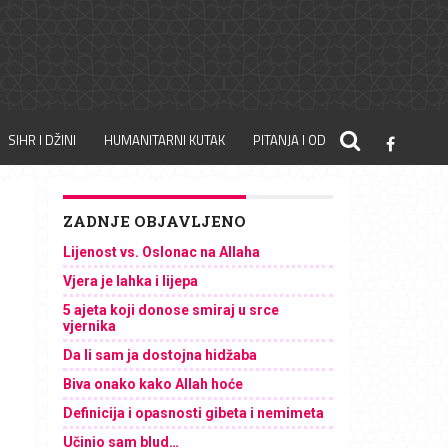
SIHR I DŽINI
HUMANITARNI KUTAK
PITANJA I ODGOVORI
ZADNJE OBJAVLJENO
Lijenost vs. Oslonac na Allaha
Vjera je lahka i lijepa
5 ajeta koji donose smiraj u srce
vjernika
Da li sam ja dostojna hidžaba
Biva onako kako Allah hoće
Definicija i opasnosti gibeta i nemimeta
Učinio sam blud…