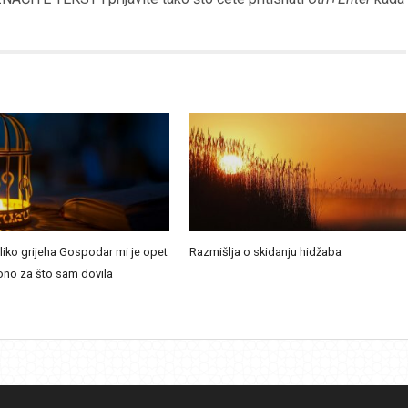
oliko grijeha Gospodar mi je opet
Razmišlja o skidanju hidžaba
ono za što sam dovila