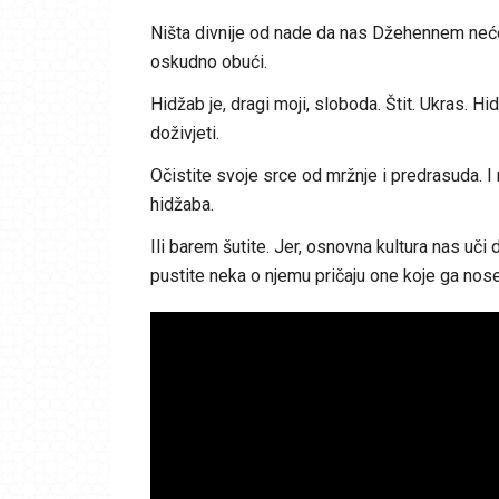
Ništa divnije od nade da nas Džehennem neće p
oskudno obući.
Hidžab je, dragi moji, sloboda. Štit. Ukras. 
doživjeti.
Očistite svoje srce od mržnje i predrasuda. I 
hidžaba.
Ili barem šutite. Jer, osnovna kultura nas uči 
pustite neka o njemu pričaju one koje ga nose