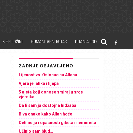
SIHR I DŽINI
HUMANITARNI KUTAK
PITANJA I ODGOVORI
ZADNJE OBJAVLJENO
Lijenost vs. Oslonac na Allaha
Vjera je lahka i lijepa
5 ajeta koji donose smiraj u srce
vjernika
Da li sam ja dostojna hidžaba
Biva onako kako Allah hoće
Definicija i opasnosti gibeta i nemimeta
Učinio sam blud…