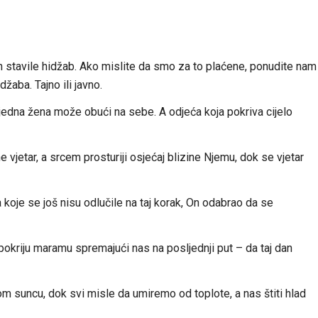
 stavile hidžab. Ako mislite da smo za to plaćene, ponudite nam
aba. Tajno ili javno.
 jedna žena može obući na sebe. A odjeća koja pokriva cijelo
e vjetar, a srcem prosturiji osjećaj blizine Njemu, dok se vjetar
a koje se još nisu odlučile na taj korak, On odabrao da se
pokriju maramu spremajući nas na posljednji put – da taj dan
nom suncu, dok svi misle da umiremo od toplote, a nas štiti hlad