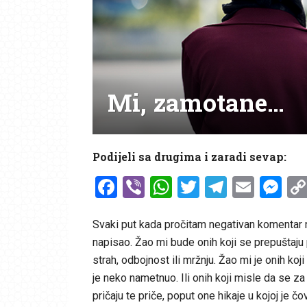
Mi, zamotane…
Podijeli sa drugima i zaradi sevap:
Facebook
Viber
WhatsApp
Twitter
Telegr
Emai
Me
Svaki put kada pročitam negativan komentar n
napisao. Žao mi bude onih koji se prepuštaju 
strah, odbojnost ili mržnju. Žao mi je onih koj
je neko nametnuo. Ili onih koji misle da se za 
pričaju te priče, poput one hikaje u kojoj je 