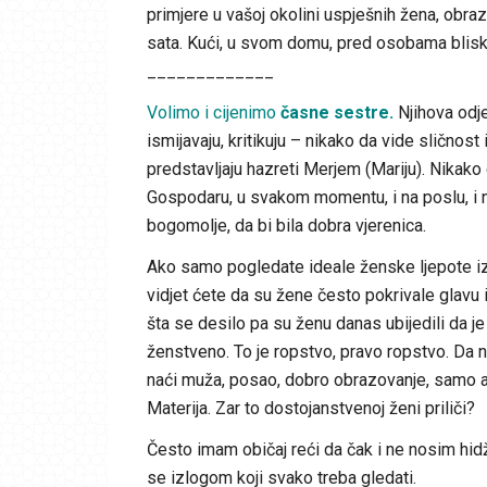
primjere u vašoj okolini uspješnih žena, ob
sata. Kući, u svom domu, pred osobama blisk
_____________
Volimo i cijenimo
časne sestre.
Njihova odje
ismijavaju, kritikuju – nikako da vide sličnost
predstavljaju hazreti Merjem (Mariju). Nikak
Gospodaru, u svakom momentu, i na poslu, i na 
bogomolje, da bi bila dobra vjerenica.
Ako samo pogledate ideale ženske ljepote iz p
vidjet ćete da su žene često pokrivale glavu i
šta se desilo pa su ženu danas ubijedili da j
ženstveno. To je ropstvo, pravo ropstvo. Da
naći muža, posao, dobro obrazovanje, samo ak
Materija. Zar to dostojanstvenoj ženi priliči?
Često imam običaj reći da čak i ne nosim hid
se izlogom koji svako treba gledati.