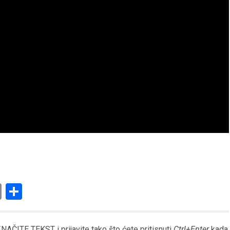
am
l
ssenger
Copy
Share
Link
AČITE TEKST i prijavite tako što ćete pritisnuti
Ctrl+Enter
kada