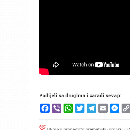
Podijeli sa drugima i zaradi sevap:
Facebook
Viber
WhatsApp
Twitter
Telegr
Emai
Me
Ukoliko pronađete gramatičku grešku, OZN