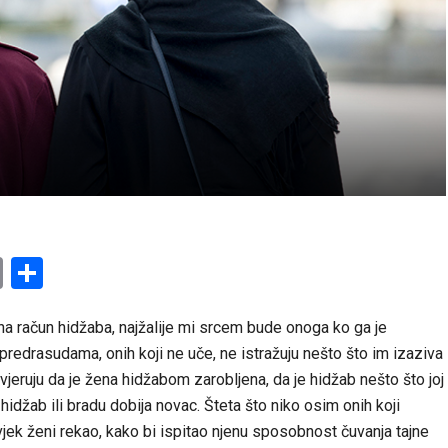
am
l
ssenger
Copy
Share
Link
a račun hidžaba, najžalije mi srcem bude onoga ko ga je
predrasudama, onih koji ne uče, ne istražuju nešto što im izaziva
i vjeruju da je žena hidžabom zarobljena, da je hidžab nešto što joj
hidžab ili bradu dobija novac. Šteta što niko osim onih koji
čovjek ženi rekao, kako bi ispitao njenu sposobnost čuvanja tajne