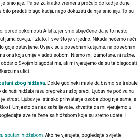
a je snio jaje. Pa se za kratko vremena pročulo do kadije da je
 bilo predati blago kadiji, nego dokazati da nije snio jaja. To su
o, pored pokornosti Allahu, jer smo ubijeđene da je to nešto
utijama čuvaju. I zlato. I sve što je vrijedno. Nikada nećemo naći
bilo gdje ostavljene. Uvijek su u posebnim kutijama, na posebnim
ena ona koja umije vladati sobom. Nismo mi, zamotane, ni ružne,
 obdario Svojim blagodatima, ali mi vjerujemo da su te blagodati
karcu na ulici.
sputani zbog hidžaba
. Dokle god neki misle da bismo se trebale
 da naši hidžabi nisu prepreka našoj sreći. Ljubav ne počiva na
 je strast. Ljubav je istinsko prihvatanje osobe zbog nje same, a
lost. Umjesto da nas sažalijevate, shvatite da mi vjerujemo u
 pogledajte sve te žene sa hidžabom koje su sretno udate. I
su sputani hidžabom.
Ako ne vjerujete, pogledajte svijetle