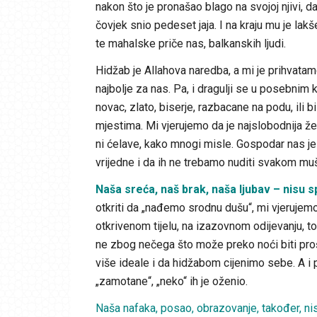
nakon što je pronašao blago na svojoj njivi, d
čovjek snio pedeset jaja. I na kraju mu je lakše
te mahalske priče nas, balkanskih ljudi.
Hidžab je Allahova naredba, a mi je prihvatam
najbolje za nas. Pa, i dragulji se u posebnim k
novac, zlato, biserje, razbacane na podu, ili 
mjestima. Mi vjerujemo da je najslobodnija ž
ni ćelave, kako mnogi misle. Gospodar nas je
vrijedne i da ih ne trebamo nuditi svakom muš
Naša sreća, naš brak, naša ljubav – nisu 
otkriti da „nađemo srodnu dušu“, mi vjerujemo
otkrivenom tijelu, na izazovnom odijevanju, to
ne zbog nečega što može preko noći biti proš
više ideale i da hidžabom cijenimo sebe. A i
„zamotane“, „neko“ ih je oženio.
Naša nafaka, posao, obrazovanje, također, ni