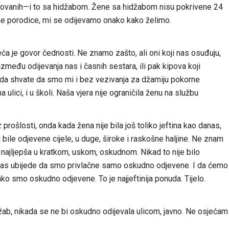
razovanih—i to sa hidžabom. Žene sa hidžabom nisu pokrivene 24
e porodice, mi se odijevamo onako kako želimo.
ća je govor čednosti. Ne znamo zašto, ali oni koji nas osuđuju,
 između odijevanja nas i časnih sestara, ili pak kipova koji
o da shvate da smo mi i bez vezivanja za džamiju pokorne
ulici, i u školi. Naša vjera nije ograničila ženu na službu
rošlosti, onda kada žena nije bila još toliko jeftina kao danas,
 bile odjevene cijele, u duge, široke i raskošne haljine. Ne znam
e najljepša u kratkom, uskom, oskudnom. Nikad to nije bilo
 nas ubijede da smo privlačne samo oskudno odjevene. I da ćemo
o smo oskudno odjevene. To je najjeftinija ponuda. Tijelo.
žab, nikada se ne bi oskudno odijevala ulicom, javno. Ne osjećam