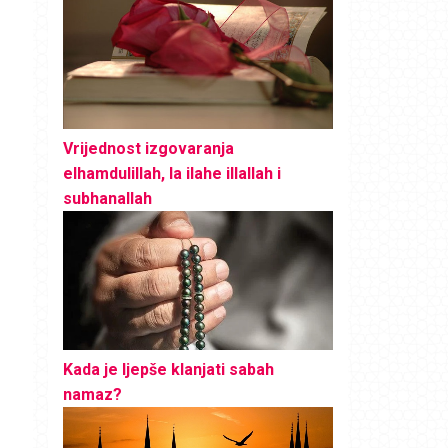
Vrijednost izgovaranja
elhamdulillah, la ilahe illallah i
subhanallah
Kada je ljepše klanjati sabah
namaz?