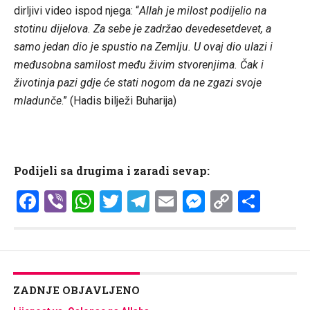
dirljivi video ispod njega: “
Allah je milost podijelio na
stotinu dijelova. Za sebe je zadržao devedesetdevet, a
samo jedan dio je spustio na Zemlju. U ovaj dio ulazi i
međusobna samilost među živim stvorenjima. Čak i
životinja pazi gdje će stati nogom da ne zgazi svoje
mladunče
.” (Hadis bilježi Buharija)
Podijeli sa drugima i zaradi sevap:
Facebook
Viber
WhatsApp
Twitter
Telegram
Email
Messenge
Copy
Shar
Link
ZADNJE OBJAVLJENO