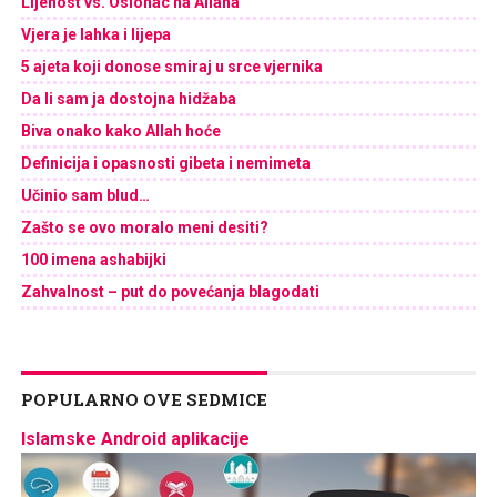
Lijenost vs. Oslonac na Allaha
Vjera je lahka i lijepa
5 ajeta koji donose smiraj u srce vjernika
Da li sam ja dostojna hidžaba
Biva onako kako Allah hoće
Definicija i opasnosti gibeta i nemimeta
Učinio sam blud…
Zašto se ovo moralo meni desiti?
100 imena ashabijki
Zahvalnost – put do povećanja blagodati
POPULARNO OVE SEDMICE
Islamske Android aplikacije