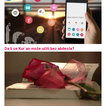
Da li se Kur´an može učiti bez abdesta?