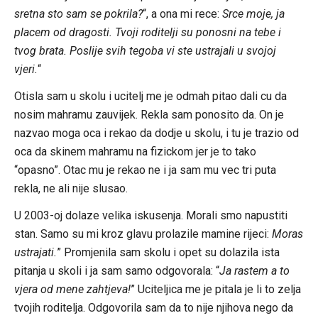
sretna sto sam se pokrila?
“, a ona mi rece:
Srce moje, ja
placem od dragosti. Tvoji roditelji su ponosni na tebe i
tvog brata. Poslije svih tegoba vi ste ustrajali u svojoj
vjeri.
“
Otisla sam u skolu i ucitelj me je odmah pitao dali cu da
nosim mahramu zauvijek. Rekla sam ponosito da. On je
nazvao moga oca i rekao da dodje u skolu, i tu je trazio od
oca da skinem mahramu na fizickom jer je to tako
“opasno”. Otac mu je rekao ne i ja sam mu vec tri puta
rekla, ne ali nije slusao.
U 2003-oj dolaze velika iskusenja. Morali smo napustiti
stan. Samo su mi kroz glavu prolazile mamine rijeci:
Moras
ustrajati.
” Promjenila sam skolu i opet su dolazila ista
pitanja u skoli i ja sam samo odgovorala: “
Ja rastem a to
vjera od mene zahtjeva!
” Uciteljica me je pitala je li to zelja
tvojih roditelja. Odgovorila sam da to nije njihova nego da