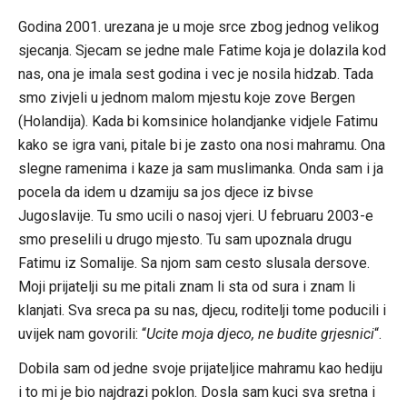
Godina 2001. urezana je u moje srce zbog jednog velikog
sjecanja. Sjecam se jedne male Fatime koja je dolazila kod
nas, ona je imala sest godina i vec je nosila hidzab. Tada
smo zivjeli u jednom malom mjestu koje zove Bergen
(Holandija). Kada bi komsinice holandjanke vidjele Fatimu
kako se igra vani, pitale bi je zasto ona nosi mahramu. Ona
slegne ramenima i kaze ja sam muslimanka. Onda sam i ja
pocela da idem u dzamiju sa jos djece iz bivse
Jugoslavije. Tu smo ucili o nasoj vjeri. U februaru 2003-e
smo preselili u drugo mjesto. Tu sam upoznala drugu
Fatimu iz Somalije. Sa njom sam cesto slusala dersove.
Moji prijatelji su me pitali znam li sta od sura i znam li
klanjati. Sva sreca pa su nas, djecu, roditelji tome poducili i
uvijek nam govorili: “
Ucite moja djeco, ne budite grjesnici
“.
Dobila sam od jedne svoje prijateljice mahramu kao hediju
i to mi je bio najdrazi poklon. Dosla sam kuci sva sretna i