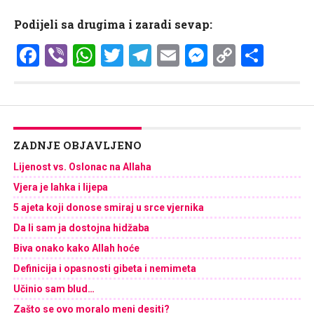
Podijeli sa drugima i zaradi sevap:
Facebook
Viber
WhatsApp
Twitter
Telegram
Email
Messenge
Copy
Shar
Link
ZADNJE OBJAVLJENO
Lijenost vs. Oslonac na Allaha
Vjera je lahka i lijepa
5 ajeta koji donose smiraj u srce vjernika
Da li sam ja dostojna hidžaba
Biva onako kako Allah hoće
Definicija i opasnosti gibeta i nemimeta
Učinio sam blud…
Zašto se ovo moralo meni desiti?