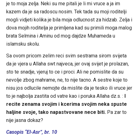
je to moja zelja. Neki su me pitali je li mi vruce a ja im
kazem da je sa radoscu nosim. Tek tada su moji roditelji
mogli vidjeti kolika je bila moja odlucnost za hidzab. Zelja i
dova mojih roditelja je primljena kad su primili moga malog
brata Selmina i Aminu od mog dajdze Muhameda u
islamsku skolu.
Sa ovom pricom zelim reci svim sestrama sirom svijeta
da je vjera u Allaha swt najveca, jer ovaj svijet je prolazan,
sto te snadje, vjeruj to ce i proci. Ali ne pomislite da su
nevolje zbog mahrame, ne, to nije tacno. A sestre koje to
nisu jos odlucile nemojte da mislite da je tesko ili vruce jer
to je najbolja zastita od vatre kao i poruka Allaha dz.s. :
I
recite zenama svojim i kcerima svojim neka spuste
haljine svoje, tako napastvovane nece biti.
Pa zar to
nije jasna dokaz?
Casopis “El-Asr”, br. 10