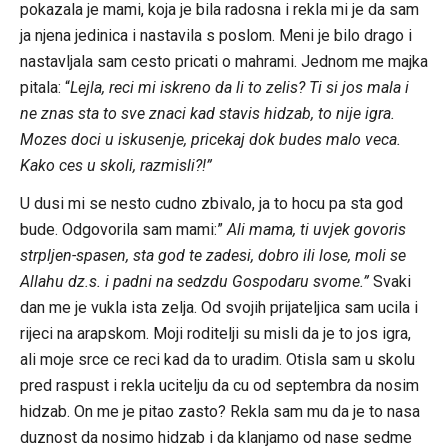
pokazala je mami, koja je bila radosna i rekla mi je da sam
ja njena jedinica i nastavila s poslom. Meni je bilo drago i
nastavljala sam cesto pricati o mahrami. Jednom me majka
pitala: “
Lejla, reci mi iskreno da li to zelis? Ti si jos mala i
ne znas sta to sve znaci kad stavis hidzab, to nije igra.
Mozes doci u iskusenje, pricekaj dok budes malo veca.
Kako ces u skoli, razmisli?!”
U dusi mi se nesto cudno zbivalo, ja to hocu pa sta god
bude. Odgovorila sam mami:”
Ali mama, ti uvjek govoris
strpljen-spasen, sta god te zadesi, dobro ili lose, moli se
Allahu dz.s. i padni na sedzdu Gospodaru svome.”
Svaki
dan me je vukla ista zelja. Od svojih prijateljica sam ucila i
rijeci na arapskom. Moji roditelji su misli da je to jos igra,
ali moje srce ce reci kad da to uradim. Otisla sam u skolu
pred raspust i rekla ucitelju da cu od septembra da nosim
hidzab. On me je pitao zasto? Rekla sam mu da je to nasa
duznost da nosimo hidzab i da klanjamo od nase sedme