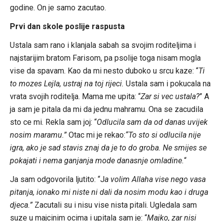
godine. On je samo zacutao.
Prvi dan skole poslije raspusta
Ustala sam rano i klanjala sabah sa svojim roditeljima i
najstarijim bratom Farisom, pa psolije toga nisam mogla
vise da spavam. Kao da mi nesto duboko u srcu kaze: “
Ti
to mozes Lejla, ustraj na toj rijeci.
Ustala sam i pokucala na
vrata svojih roditelja. Mama me upita: “
Zar si vec ustala?
” A
ja sam je pitala da mi da jednu mahramu. Ona se zacudila
sto ce mi. Rekla sam joj: “
Odlucila sam da od danas uvijek
nosim maramu.”
Otac mi je rekao:
“To sto si odlucila nije
igra, ako je sad stavis znaj da je to do groba. Ne smijes se
pokajati i nema ganjanja mode danasnje omladine.
“
Ja sam odgovorila ljutito: “J
a volim Allaha vise nego vasa
pitanja, ionako mi niste ni dali da nosim modu kao i druga
djeca.”
Zacutali su i nisu vise nista pitali. Ugledala sam
suze u majcinim ocima i upitala sam je: “
Majko, zar nisi