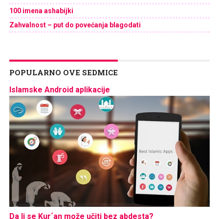
100 imena ashabijki
Zahvalnost – put do povećanja blagodati
POPULARNO OVE SEDMICE
Islamske Android aplikacije
Da li se Kur´an može učiti bez abdesta?