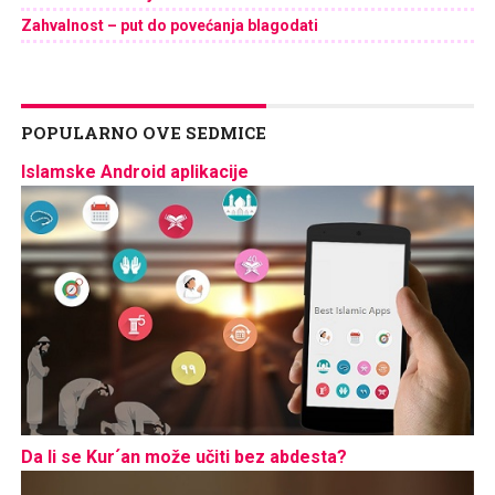
Zahvalnost – put do povećanja blagodati
POPULARNO OVE SEDMICE
Islamske Android aplikacije
Da li se Kur´an može učiti bez abdesta?