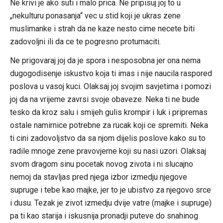
Ne krivi je ako suti i malo prica. Ne pripisuj joj to u
„nekulturu ponasanja“ vec u stid koji je ukras zene
muslimanke i strah da ne kaze nesto cime necete biti
zadovoljni ili da ce te pogresno protumaciti.
Ne prigovaraj joj da je spora i nesposobna jer ona nema
dugogodisenje iskustvo koja ti imas i nije naucila raspored
poslova u vasoj kuci. Olaksaj joj svojim savjetima i pomozi
joj da na vrijeme zavrsi svoje obaveze. Neka ti ne bude
tesko da kroz salu i smijeh gulis krompir i luk i pripremas
ostale namirnice potrebne za rucak koji ce spremiti. Neka
ti cini zadovoljstvo da sa njom dijelis poslove kako su to
radile mnoge zene pravovjerne koji su nasi uzori. Olaksaj
svom dragom sinu pocetak novog zivota i ni slucajno
nemoj da stavljas pred njega izbor izmedju njegove
supruge i tebe kao majke, jer to je ubistvo za njegovo srce
i dusu. Tezak je zivot izmedju dvije vatre (majke i supruge)
pa ti kao starija i iskusnija pronadji puteve do snahinog