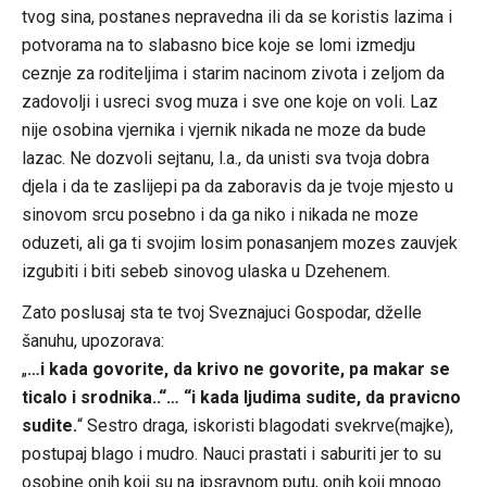
tvog sina, postanes nepravedna ili da se koristis lazima i
potvorama na to slabasno bice koje se lomi izmedju
ceznje za roditeljima i starim nacinom zivota i zeljom da
zadovolji i usreci svog muza i sve one koje on voli. Laz
nije osobina vjernika i vjernik nikada ne moze da bude
lazac. Ne dozvoli sejtanu, l.a., da unisti sva tvoja dobra
djela i da te zaslijepi pa da zaboravis da je tvoje mjesto u
sinovom srcu posebno i da ga niko i nikada ne moze
oduzeti, ali ga ti svojim losim ponasanjem mozes zauvjek
izgubiti i biti sebeb sinovog ulaska u Dzehenem.
Zato poslusaj sta te tvoj Sveznajuci Gospodar, dželle
šanuhu, upozorava:
„
…i kada govorite, da krivo ne govorite, pa makar se
ticalo i srodnika..“… “i kada ljudima sudite, da pravicno
sudite.
“ Sestro draga, iskoristi blagodati svekrve(majke),
postupaj blago i mudro. Nauci prastati i saburiti jer to su
osobine onih koji su na ipsravnom putu, onih koji mnogo