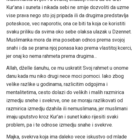
Kur’ana i suneta i nikada sebi ne smije dozvoliti da uzme
vise prava nego sto joj pripada ili da drugima predstavlja
poteskoce, vec naporotiv, ona ce biti ta koja ce koristiti
svaku priliku da svima oko sebe olaksa ulazak u Dzennet.
Muslimanka mora da ima poseban odnos prema svojoj
snahi i da se prama njoj ponasa kao prema vlastitoj kcerci,
jer onaj ko nema rahmeta prema drugima…
Allah, dželle šanuhu, ce mu uskratit Svoj rahmet u onome
danu kada mu niko drugi nece moci pomoci. Iako zbog
velike razlike u godinama, razlicitim odgojima i
mentalitetima, cesto dolazi do velikih i malih razmirica
izmedju snehe i svekrve, one se moraju razlikovati od
razmirica izmedju dzahila ili nemuslimana, jer muslimani
imaju uputstvo kroz Kur’an i sunet kako rijesiti svaki
problem, pa i te odnose izmedju snahe i svekrve.
Majka, svekrva koja ima daleko vece iskustvo od mlade