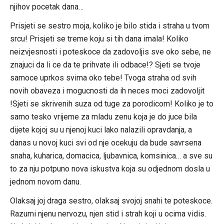
njihov pocetak dana…
Prisjeti se sestro moja, koliko je bilo stida i straha u tvom
srcu! Prisjeti se treme koju si tih dana imala! Koliko
neizvjesnosti i poteskoce da zadovoljis sve oko sebe, ne
znajuci da li ce da te prihvate ili odbace!? Sjeti se tvoje
samoce uprkos svima oko tebe! Tvoga straha od svih
novih obaveza i mogucnosti da ih neces moci zadovoljit
!Sjeti se skrivenih suza od tuge za porodicom! Koliko je to
samo tesko vrijeme za mladu zenu koja je do juce bila
dijete kojoj su u njenoj kuci lako nalazili opravdanja, a
danas u novoj kuci svi od nje ocekuju da bude savrsena
snaha, kuharica, domacica, ljubavnica, komsinica… a sve su
to za nju potpuno nova iskustva koja su odjednom dosla u
jednom novom danu.
Olaksaj joj draga sestro, olaksaj svojoj snahi te poteskoce.
Razumi njenu nervozu, njen stid i strah koji u ocima vidis.