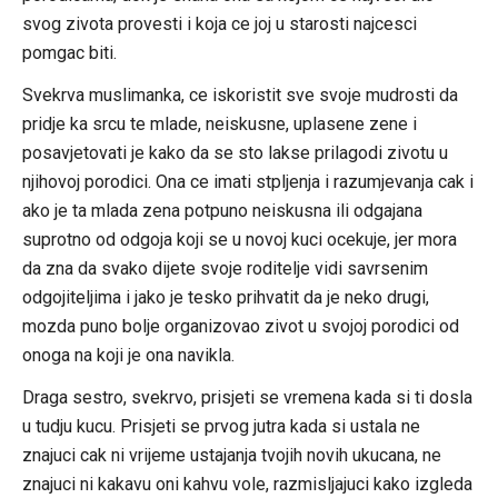
svog zivota provesti i koja ce joj u starosti najcesci
pomgac biti.
Svekrva muslimanka, ce iskoristit sve svoje mudrosti da
pridje ka srcu te mlade, neiskusne, uplasene zene i
posavjetovati je kako da se sto lakse prilagodi zivotu u
njihovoj porodici. Ona ce imati stpljenja i razumjevanja cak i
ako je ta mlada zena potpuno neiskusna ili odgajana
suprotno od odgoja koji se u novoj kuci ocekuje, jer mora
da zna da svako dijete svoje roditelje vidi savrsenim
odgojiteljima i jako je tesko prihvatit da je neko drugi,
mozda puno bolje organizovao zivot u svojoj porodici od
onoga na koji je ona navikla.
Draga sestro, svekrvo, prisjeti se vremena kada si ti dosla
u tudju kucu. Prisjeti se prvog jutra kada si ustala ne
znajuci cak ni vrijeme ustajanja tvojih novih ukucana, ne
znajuci ni kakavu oni kahvu vole, razmisljajuci kako izgleda