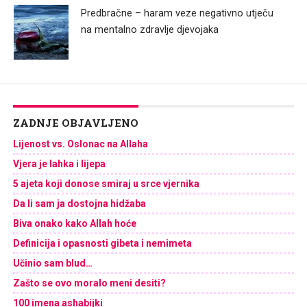
Predbračne – haram veze negativno utječu
na mentalno zdravlje djevojaka
ZADNJE OBJAVLJENO
Lijenost vs. Oslonac na Allaha
Vjera je lahka i lijepa
5 ajeta koji donose smiraj u srce vjernika
Da li sam ja dostojna hidžaba
Biva onako kako Allah hoće
Definicija i opasnosti gibeta i nemimeta
Učinio sam blud…
Zašto se ovo moralo meni desiti?
100 imena ashabijki