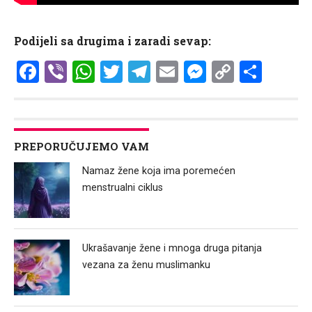
Podijeli sa drugima i zaradi sevap:
Facebook
Viber
WhatsApp
Twitter
Telegram
Email
Messenge
Copy
Shar
Link
PREPORUČUJEMO VAM
Namaz žene koja ima poremećen
menstrualni ciklus
Ukrašavanje žene i mnoga druga pitanja
vezana za ženu muslimanku