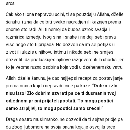
srca.
Cak ako ti ona nepravdu ucini, ti se pouzdaj u Allaha, dželle
šanuhu, i znaj da ce biti svako nagradjen ili kaznjen prema
onome sto radi. Ali ti nemoj da budes uzrok svadja i
razmirica izmedju tvog sina i snahe i ne daji sebi prava
vise nego sto ti pripada. Ne dozvoli da im se petljas u
zivot ili ulazis u njihovu intimu i nikada sebi ne smijes
dozvoliti da prisluskujes njihove razgovore ili ih uhodis, jer
to je veoma ruzna osobina koja vodi u dzehenemsku vatru.
Allah, dželle šanuhu, je dao najljepsi recept za postavljanje
prema onima koji ti nepravdu cine pa kaze: “
Dobro i zlo
nisu isto! Zlo dobrim uzvrati pa ce ti dusmanin tvoj
odjednom prisni prijatelj postati. To mogu postici
samo strpljivi, to mogu postici samo srecni
!“
Draga sestro muslimanko, ne dozvoli da ti sejtan pridje pa
da zbog ljubomore na svoju snahu koja je osvojila srce