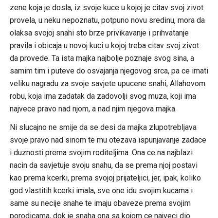
zene koja je dosla, iz svoje kuce u kojoj je citav svoj zivot
provela, u neku nepoznatu, potpuno novu sredinu, mora da
olaksa svojoj snahi sto brze privikavanje i prihvatanje
pravila i obicaja u novoj kuci u kojoj treba citav svoj zivot
da provede. Ta ista majka najbolje poznaje svog sina, a
samim tim i puteve do osvajanja njegovog srca, pa ce imati
veliku nagradu za svoje savjete upucene snahi, Allahovom
robu, koja ima zadatak da zadovolji svog muza, koji ima
najvece pravo nad njom, a nad njim njegova majka.
Ni slucajno ne smije da se desi da majka zlupotrebljava
svoje pravo nad sinom te mu otezava ispunjavanje zadace
i duznosti prema svojim roditeljima. Ona ce na najblazi
nacin da savjetuje svoju snahu, da se prema njoj postavi
kao prema kcerki, prema svojoj prijateljici, jer, ipak, koliko
god vlastitih kcerki imala, sve one idu svojim kucama i
same su necije snahe te imaju obaveze prema svojim
porodicama, dok je snaha ona sa kojom ce najveci dio