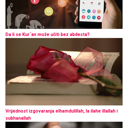
Da li se Kur´an može učiti bez abdesta?
Vrijednost izgovaranja elhamdulillah, la ilahe illallah i
subhanallah