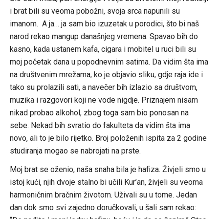
i brat bili su veoma pobožni, svoja srca napunili su
imanom. A ja… ja sam bio izuzetak u porodici, što bi naš
narod rekao mangup današnjeg vremena. Spavao bih do
kasno, kada ustanem kafa, cigara i mobitel u ruci bili su
moj početak dana u popodnevnim satima. Da vidim šta ima
na društvenim mrežama, ko je objavio sliku, gdje raja ide i
tako su prolazili sati, a navečer bih izlazio sa društ
vom,
muzika i razgovori koji ne vode nigdje. Priznajem nisam
nikad probao alkohol, zbog toga sam bio ponosan na
sebe. Nekad bih svratio do fakulteta da vidim šta ima
novo, ali to je bilo rijetko. Broj položenih ispita za 2 godine
studiranja mogao se nabrojati na prste.
Moj brat se oženio, naša snaha bila je hafiza. Živjeli smo u
istoj kući, njih dvoje stalno bi učili Kur’an, živjeli su veoma
harmoničnim bračnim životom. Uživali su u tome. Jedan
dan dok smo svi zajedno doručkovali, u šali sam rekao: