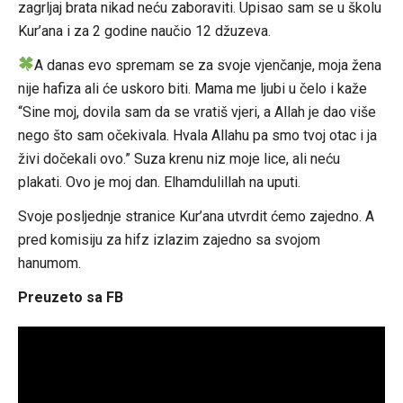
zagrljaj brata nikad neću zaboraviti. Upisao sam se u školu
Kur’ana i za 2 godine naučio 12 džuzeva.
A danas evo spremam se za svoje vjenčanje, moja žena
nije hafiza ali će uskoro biti. Mama me ljubi u čelo i kaže
“Sine moj, dovila sam da se vratiš vjeri, a Allah je dao više
nego što sam očekivala. Hvala Allahu pa smo tvoj otac i ja
živi dočekali ovo.” Suza krenu niz moje lice, ali neću
plakati. Ovo je moj dan. Elhamdulillah na uputi.
Svoje posljednje stranice Kur’ana utvrdit ćemo zajedno. A
pred komisiju za hifz izlazim zajedno sa svojom
hanumom.
Preuzeto sa FB