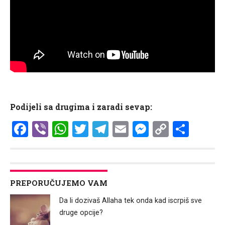
Podijeli sa drugima i zaradi sevap:
Facebook
Viber
WhatsApp
Twitter
Telegram
Email
Messenge
Copy
Shar
Link
PREPORUČUJEMO VAM
Da li dozivaš Allaha tek onda kad iscrpiš sve
druge opcije?