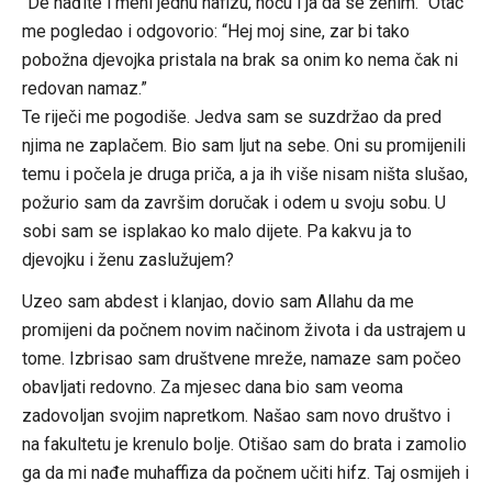
“De nađite i meni jednu hafizu, hoću i ja da se ženim.” Otac
me pogledao i odgovorio: “Hej moj sine, zar bi tako
pobožna djevojka pristala na brak sa onim ko nema čak ni
redovan namaz.”
Te riječi me pogodiše. Jedva sam se suzdržao da pred
njima ne zaplačem. Bio sam ljut na sebe. Oni su promijenili
temu i počela je druga priča, a ja ih više nisam ništa slušao,
požurio sam da završim doručak i odem u svoju sobu. U
sobi sam se isplakao ko malo dijete. Pa kakvu ja to
djevojku i ženu zaslužujem?
Uzeo sam abdest i klanjao, dovio sam Allahu da me
promijeni da počnem novim načinom života i da ustrajem u
tome. Izbrisao sam društvene mreže, namaze sam počeo
obavljati redovno. Za mjesec dana bio sam veoma
zadovoljan svojim napretkom. Našao sam novo društvo i
na fakultetu je krenulo bolje. Otišao sam do brata i zamolio
ga da mi nađe muhaffiza da počnem učiti hifz. Taj osmijeh i