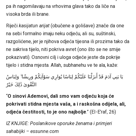
pa ih nagomilavaju na vrhovima glava tako da liče na
visoka brda ili brane.
Riječi
kasijatun arijat
(obučene a golišave) znače da one
na sebi formalno imaju neku odjeću, ali su, suštinski,
razgolićene, jer je njihova odjeća tijesna ili prozirna tako da
ne sakriva tijelo, niti pokriva avret (ono što se ne smije
pokazivati). Osnovni cilj i uloga odjeće jeste da pokrije
tijelo i stidna mjesta. Allah, subhanehu ve te ala, kaže:
يَا بَنِي آدَمَ قَدْ أَنزَلْنَا عَلَيْكُمْ لِبَاسًا يُوَارِي سَوْآتِكُمْ وَرِيشًا ۖ وَلِبَاسُ
التَّقْوَىٰ ذَٰلِكَ خَيْرٌ
“
O sinovi Ademovi, dali smo vam odjeću koja će
pokrivati stidna mjesta vaša, a i raskošna odijela, ali,
odjeća čestitosti, to je ono najbolje
.” (EI-E’raf, 26)
IZ KNJIGE: Poslanikove oporuke ženama i primjeri
sahabijki – essunne.com