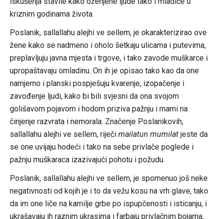
iskušenja stavile kako oženjene ljude tako i mladiće u
kriznim godinama života.
Poslanik, sallallahu alejhi ve sellem, je okarakterizirao ove
žene kako se nadmeno i oholo šetkaju ulicama i putevima,
preplavljuju javna mjesta i trgove, i tako zavode muškarce i
upropaštavaju omladinu. On ih je opisao tako kao da one
namjerno i planski pospješuju kvarenje, izopačenje i
zavođenje ljudi, kako bi bili svjesni da ona svojom
golišavom pojavom i hodom priziva pažnju i mami na
činjenje razvrata i nemorala. Značenje Poslanikovih,
sallallahu alejhi ve sellem, riječi
mailatun mumilat
jeste da
se one uvijaju hodeći i tako na sebe privlače poglede i
pažnju muškaraca izazivajući pohotu i požudu.
Poslanik, sallallahu alejhi ve sellem, je spomenuo još neke
negativnosti od kojih je i to da vežu kosu na vrh glave, tako
da im one liče na kamilje grbe po ispupčenosti i isticanju, i
ukrašavaju ih raznim ukrasima i farbaju privlačnim bojama,