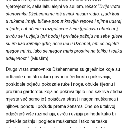
Vjerovjesnik, sallallahu alejhi ve sellem, rekao: “
Dvije vrste
stanovnika Džehennema još uvijek nisam vidio. Ljudi koji
u rukama imaju bičeve poput kravljih repova i njima udaraj
u ljude, i obučene a razgolićene žene (golišavo obučene),
uvrću se i uvijaju (pri hodu) i privlače pažnju na sebe, glave
su im kao kamilje grbe, neće ući u Džennet, niti će osjetiti
njegov mi ris, iako se njegov miris prostire na toliku i toliku
udaljenost.
” (Muslim)
Druga vrsta stanovnika Džehennema su griješnice koje su
odbacile ono što islam govori o čednosti i pokrivanju,
poskidale odjeću, pokazale ruke i noge, obukle tijesnu i
prozirnu garderobu koja ne pokriva tijelo i ne sakriva stidna
mjesta već samo još pojačava strast i nagon muškaraca i
njihovu pohotu i požudu prema ženama. One se u takvoj
odjeći još više razmahuju, uvrću i uvijaju pri hodu kako bi
privukle pažnju i poglede muškaraca i tako na teška