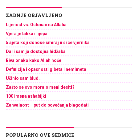
ZADNJE OBJAVLJENO
Lijenost vs. Oslonac na Allaha
Vjera je lahka i lijepa
5 ajeta koji donose smiraj u srce vjernika
Da li sam ja dostojna hidžaba
Biva onako kako Allah hoće
Definicija i opasnosti gibeta i nemimeta
Učinio sam blud…
Zašto se ovo moralo meni desiti?
100 imena ashabijki
Zahvalnost – put do povećanja blagodati
POPULARNO OVE SEDMICE