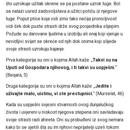
što uzrokuje užitak okrene se pa postane uzrok tuge. Bol
se nalazi usred zadovoljstava a užitci potiču iz njegove
tuge. Poput ptice koja vidi zrno tako nečija pronicljivost
vidi širk dok puste strasti drže svog posjednika slijepim.
Požude su darovane ljudima u izobilju ali onaj koji vjeruje u
nevidljivi svijet se okreće od njih dok onima koji slijede
svoje strasti uzrokuju kajanje.
Prva kategorija su oni o kojima Allah kaže: „
Takvi su na
Uputi od Gospodara njihovog, i ti takvi su uspješni.
“
(Beqara, 5)
Druga kategorija su oni o kojima Allah kaže: „
Jedite i
uživajte malo, uistinu, vi ste prestupnici.
“ (Murselat, 46)
Kada su uspješni svjesni stvarnosti ovog dunjalučkog
života i uvjereni u niskost njegova stepena oni savladavaju
svoje strasti radi ahireta. Oni su probuđeni iz svog nemara
kako bi se sjetili šta su im njihovi neprijatelji uzeli tokom