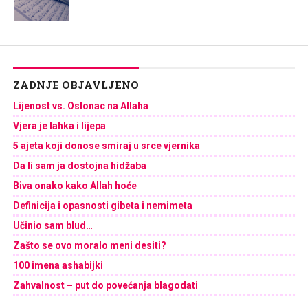
ZADNJE OBJAVLJENO
Lijenost vs. Oslonac na Allaha
Vjera je lahka i lijepa
5 ajeta koji donose smiraj u srce vjernika
Da li sam ja dostojna hidžaba
Biva onako kako Allah hoće
Definicija i opasnosti gibeta i nemimeta
Učinio sam blud…
Zašto se ovo moralo meni desiti?
100 imena ashabijki
Zahvalnost – put do povećanja blagodati