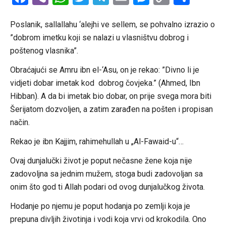
Link
Poslanik, sallallahu ‘alejhi ve sellem, se pohvalno izrazio o
”dobrom imetku koji se nalazi u vlasništvu dobrog i
poštenog vlasnika”.
Obraćajući se Amru ibn el-‘Asu, on je rekao: ”Divno li je
vidjeti dobar imetak kod
dobrog čovjeka.” (Ahmed, Ibn
Hibban). A da bi imetak bio dobar, on prije svega mora biti
Šerijatom dozvoljen, a zatim zarađen na pošten i propisan
način.
Rekao je ibn Kajjim, rahimehullah u „Al-Fawaid-u“…
Ovaj dunjalučki život je poput nečasne žene koja nije
zadovoljna sa jednim mužem, stoga budi zadovoljan sa
onim što god ti Allah podari od ovog dunjalučkog života.
Hodanje po njemu je poput hodanja po zemlji koja je
prepuna divljih životinja i vodi koja vrvi od krokodila. Ono