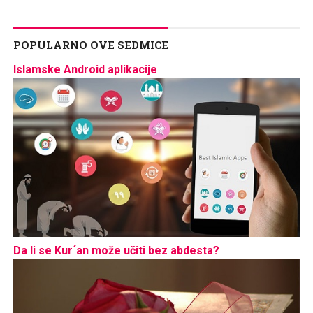
POPULARNO OVE SEDMICE
Islamske Android aplikacije
Da li se Kur´an može učiti bez abdesta?