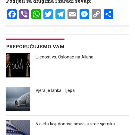
Podijeli sa drugima i zaradi sevap:
Facebook
Viber
WhatsApp
Twitter
Telegram
Email
Messenge
Copy
Shar
Link
PREPORUČUJEMO VAM
Lijenost vs. Oslonac na Allaha
Vjera je lahka i lijepa
5 ajeta koji donose smiraj u srce vjernika