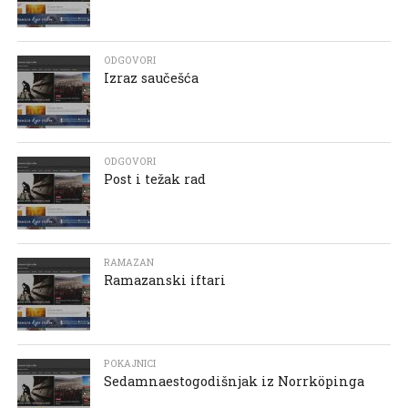
ODGOVORI
Izraz saučešća
ODGOVORI
Post i težak rad
RAMAZAN
Ramazanski iftari
POKAJNICI
Sedamnaestogodišnjak iz Norrköpinga