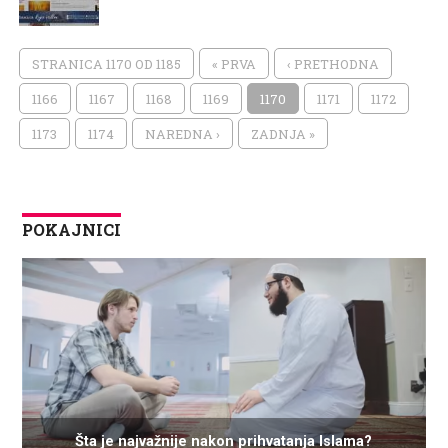
STRANICA 1170 OD 1185
« PRVA
‹ PRETHODNA
1166
1167
1168
1169
1170
1171
1172
1173
1174
NAREDNA ›
ZADNJA »
POKAJNICI
Šta je najvažnije nakon prihvatanja Islama?