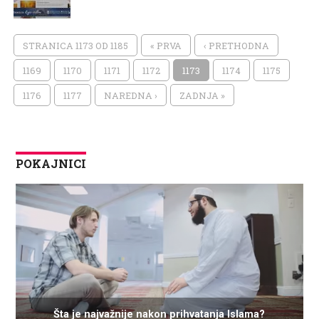
STRANICA 1173 OD 1185
« PRVA
‹ PRETHODNA
1169
1170
1171
1172
1173
1174
1175
1176
1177
NAREDNA ›
ZADNJA »
POKAJNICI
Šta je najvažnije nakon prihvatanja Islama?