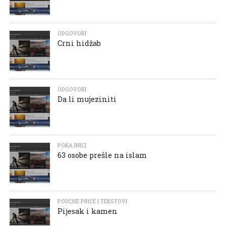
ODGOVORI
Crni hidžab
ODGOVORI
Da li mujeziniti
POKAJNICI
63 osobe prešle na islam
POUČNE PRIČE I TEKSTOVI
Pijesak i kamen