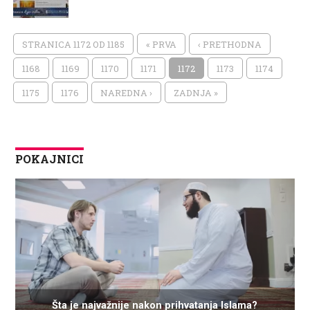
STRANICA 1172 OD 1185
« PRVA
‹ PRETHODNA
1168
1169
1170
1171
1172
1173
1174
1175
1176
NAREDNA ›
ZADNJA »
POKAJNICI
Šta je najvažnije nakon prihvatanja Islama?