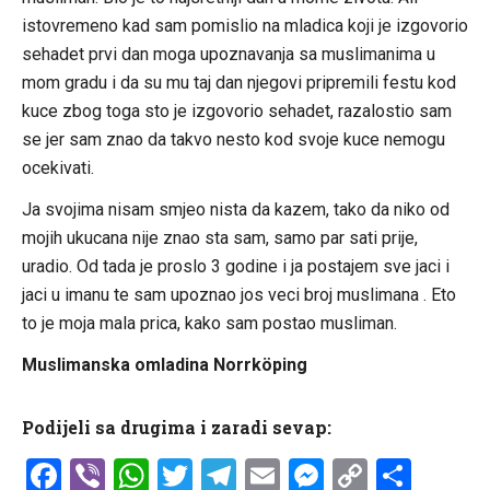
istovremeno kad sam pomislio na mladica koji je izgovorio
sehadet prvi dan moga upoznavanja sa muslimanima u
mom gradu i da su mu taj dan njegovi pripremili festu kod
kuce zbog toga sto je izgovorio sehadet, razalostio sam
se jer sam znao da takvo nesto kod svoje kuce nemogu
ocekivati.
Ja svojima nisam smjeo nista da kazem, tako da niko od
mojih ukucana nije znao sta sam, samo par sati prije,
uradio. Od tada je proslo 3 godine i ja postajem sve jaci i
jaci u imanu te sam upoznao jos veci broj muslimana . Eto
to je moja mala prica, kako sam postao musliman.
Muslimanska omladina Norrköping
Podijeli sa drugima i zaradi sevap:
Facebook
Viber
WhatsApp
Twitter
Telegram
Email
Messenge
Copy
Shar