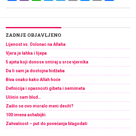
Link
ZADNJE OBJAVLJENO
Lijenost vs. Oslonac na Allaha
Vjera je lahka i lijepa
5 ajeta koji donose smiraj u srce vjernika
Da li sam ja dostojna hidžaba
Biva onako kako Allah hoće
Definicija i opasnosti gibeta i nemimeta
Učinio sam blud…
Zašto se ovo moralo meni desiti?
100 imena ashabijki
Zahvalnost – put do povećanja blagodati