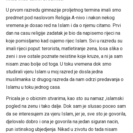
U prvom razredu gimnazije proljetnog termina imali smo
predmet pod naslovom Religija A-nivo i nakon nekog
vremena je dosao red na Islam i da o njemu citamo. Prvi
dan na casu religije zadatak je bio da napisemo rijeci na
koje pomisljamo kad cujemo rijec Islam. Svi u razredu su
imali rijeci poput: terorista, matletiranje zena, losa slika o
zeni i sve ostale poznate neistine koje kruze, a ni ja sam
nisam znao bolje od toga. U toku vremena dok smo
studirali vjeru Islam u moj razred je dosla jedna
muslimanka iz drugog razreda da nam odrzi predavanja o
Islamu u toku jednog casa.
Pricala je o obicnim stvarima, kao sto su namaz ,islamski
pogled na zenu i tako dalje. Dok sam je slusao poceo sam
da se interesujem za vjeru Islam, jer je, sve sto je govorila,
djelovalo dobro i ona je govorila na jedan siguran nacin,
pun istinskog ubjedjenja. Nikad u zivotu do tada nisam