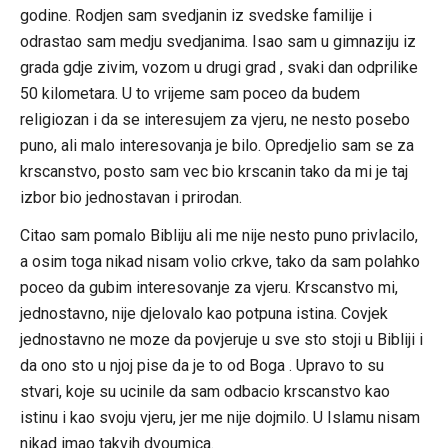
godine. Rodjen sam svedjanin iz svedske familije i
odrastao sam medju svedjanima. Isao sam u gimnaziju iz
grada gdje zivim, vozom u drugi grad , svaki dan odprilike
50 kilometara. U to vrijeme sam poceo da budem
religiozan i da se interesujem za vjeru, ne nesto posebo
puno, ali malo interesovanja je bilo. Opredjelio sam se za
krscanstvo, posto sam vec bio krscanin tako da mi je taj
izbor bio jednostavan i prirodan.
Citao sam pomalo Bibliju ali me nije nesto puno privlacilo,
a osim toga nikad nisam volio crkve, tako da sam polahko
poceo da gubim interesovanje za vjeru. Krscanstvo mi,
jednostavno, nije djelovalo kao potpuna istina. Covjek
jednostavno ne moze da povjeruje u sve sto stoji u Bibliji i
da ono sto u njoj pise da je to od Boga . Upravo to su
stvari, koje su ucinile da sam odbacio krscanstvo kao
istinu i kao svoju vjeru, jer me nije dojmilo. U Islamu nisam
nikad imao takvih dvoumica.