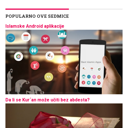
POPULARNO OVE SEDMICE
Islamske Android aplikacije
Da li se Kur´an može učiti bez abdesta?