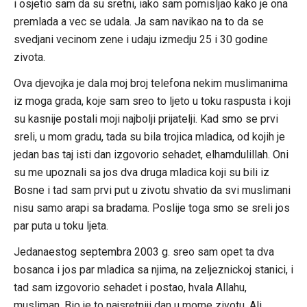
i osjetio sam da su sretni, iako sam pomisljao kako je ona
premlada a vec se udala. Ja sam navikao na to da se
svedjani vecinom zene i udaju izmedju 25 i 30 godine
zivota.
Ova djevojka je dala moj broj telefona nekim muslimanima
iz moga grada, koje sam sreo to ljeto u toku raspusta i koji
su kasnije postali moji najbolji prijatelji. Kad smo se prvi
sreli, u mom gradu, tada su bila trojica mladica, od kojih je
jedan bas taj isti dan izgovorio sehadet, elhamdulillah. Oni
su me upoznali sa jos dva druga mladica koji su bili iz
Bosne i tad sam prvi put u zivotu shvatio da svi muslimani
nisu samo arapi sa bradama. Poslije toga smo se sreli jos
par puta u toku ljeta.
Jedanaestog septembra 2003 g. sreo sam opet ta dva
bosanca i jos par mladica sa njima, na zeljeznickoj stanici, i
tad sam izgovorio sehadet i postao, hvala Allahu,
musliman. Bio je to najsretniji dan u mome zivotu. Ali