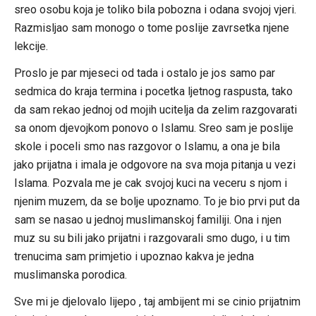
sreo osobu koja je toliko bila pobozna i odana svojoj vjeri.
Razmisljao sam monogo o tome poslije zavrsetka njene
lekcije.
Proslo je par mjeseci od tada i ostalo je jos samo par
sedmica do kraja termina i pocetka ljetnog raspusta, tako
da sam rekao jednoj od mojih ucitelja da zelim razgovarati
sa onom djevojkom ponovo o Islamu. Sreo sam je poslije
skole i poceli smo nas razgovor o Islamu, a ona je bila
jako prijatna i imala je odgovore na sva moja pitanja u vezi
Islama. Pozvala me je cak svojoj kuci na veceru s njom i
njenim muzem, da se bolje upoznamo. To je bio prvi put da
sam se nasao u jednoj muslimanskoj familiji. Ona i njen
muz su su bili jako prijatni i razgovarali smo dugo, i u tim
trenucima sam primjetio i upoznao kakva je jedna
muslimanska porodica.
Sve mi je djelovalo lijepo , taj ambijent mi se cinio prijatnim