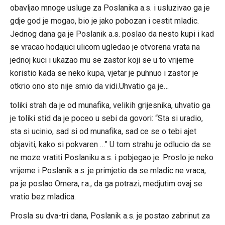
obavljao mnoge usluge za Poslanika a.s. i usluzivao ga je
gdje god je mogao, bio je jako pobozan i cestit mladic.
Jednog dana ga je Poslanik a.s. poslao da nesto kupi i kad
se vracao hodajuci ulicom ugledao je otvorena vrata na
jednoj kuci i ukazao mu se zastor koji se u to vrijeme
koristio kada se neko kupa, vjetar je puhnuo i zastor je
otkrio ono sto nije smio da vidi.Uhvatio ga je…
toliki strah da je od munafika, velikih grijesnika, uhvatio ga
je toliki stid da je poceo u sebi da govori: “Sta si uradio,
sta si ucinio, sad si od munafika, sad ce se o tebi ajet
objaviti, kako si pokvaren …” U tom strahu je odlucio da se
ne moze vratiti Poslaniku a.s. i pobjegao je. Proslo je neko
vrijeme i Poslanik a.s. je primjetio da se mladic ne vraca,
pa je poslao Omera, r.a., da ga potrazi, medjutim ovaj se
vratio bez mladica.
Prosla su dva-tri dana, Poslanik a.s. je postao zabrinut za