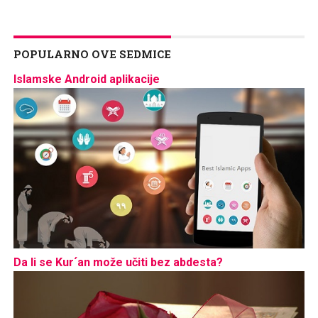
POPULARNO OVE SEDMICE
Islamske Android aplikacije
Da li se Kur´an može učiti bez abdesta?