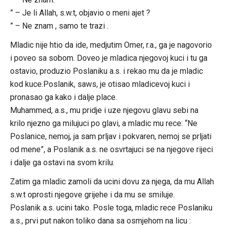
” – Je li Allah, s.w.t, objavio o meni ajet ?
” – Ne znam , samo te trazi .
Mladic nije htio da ide, medjutim Omer, r.a., ga je nagovorio
i poveo sa sobom. Doveo je mladica njegovoj kuci i tu ga
ostavio, produzio Poslaniku a.s. i rekao mu da je mladic
kod kuce.Poslanik, saws, je otisao mladicevoj kuci i
pronasao ga kako i dalje place.
Muhammed, a.s., mu pridje i uze njegovu glavu sebi na
krilo njezno ga milujuci po glavi, a mladic mu rece: “Ne
Poslanice, nemoj, ja sam prljav i pokvaren, nemoj se prljati
od mene”, a Poslanik a.s. ne osvrtajuci se na njegove rijeci
i dalje ga ostavi na svom krilu.
Zatim ga mladic zamoli da ucini dovu za njega, da mu Allah
s.w.t oprosti njegove grijehe i da mu se smiluje.
Poslanik a.s. ucini tako. Posle toga, mladic rece Poslaniku
a.s., prvi put nakon toliko dana sa osmjehom na licu :