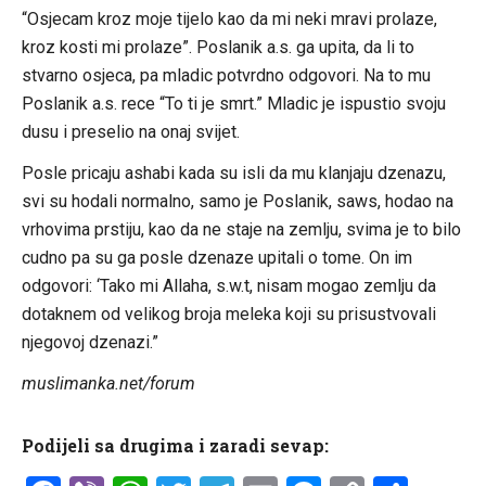
“Osjecam kroz moje tijelo kao da mi neki mravi prolaze,
kroz kosti mi prolaze”. Poslanik a.s. ga upita, da li to
stvarno osjeca, pa mladic potvrdno odgovori. Na to mu
Poslanik a.s. rece “To ti je smrt.” Mladic je ispustio svoju
dusu i preselio na onaj svijet.
Posle pricaju ashabi kada su isli da mu klanjaju dzenazu,
svi su hodali normalno, samo je Poslanik, saws, hodao na
vrhovima prstiju, kao da ne staje na zemlju, svima je to bilo
cudno pa su ga posle dzenaze upitali o tome. On im
odgovori: ‘Tako mi Allaha, s.w.t, nisam mogao zemlju da
dotaknem od velikog broja meleka koji su prisustvovali
njegovoj dzenazi.”
muslimanka.net/forum
Podijeli sa drugima i zaradi sevap: