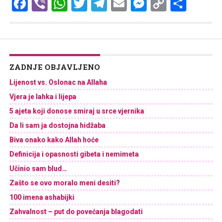
Facebook
Viber
WhatsApp
Twitter
Telegram
Email
Messenge
Copy
Shar
Link
ZADNJE OBJAVLJENO
Lijenost vs. Oslonac na Allaha
Vjera je lahka i lijepa
5 ajeta koji donose smiraj u srce vjernika
Da li sam ja dostojna hidžaba
Biva onako kako Allah hoće
Definicija i opasnosti gibeta i nemimeta
Učinio sam blud…
Zašto se ovo moralo meni desiti?
100 imena ashabijki
Zahvalnost – put do povećanja blagodati