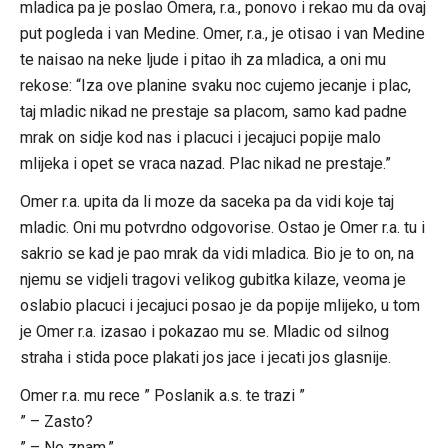
mladica pa je poslao Omera, r.a., ponovo i rekao mu da ovaj
put pogleda i van Medine. Omer, r.a., je otisao i van Medine
te naisao na neke ljude i pitao ih za mladica, a oni mu
rekose: “Iza ove planine svaku noc cujemo jecanje i plac,
taj mladic nikad ne prestaje sa placom, samo kad padne
mrak on sidje kod nas i placuci i jecajuci popije malo
mlijeka i opet se vraca nazad. Plac nikad ne prestaje.”
Omer r.a. upita da li moze da saceka pa da vidi koje taj
mladic. Oni mu potvrdno odgovorise. Ostao je Omer r.a. tu i
sakrio se kad je pao mrak da vidi mladica. Bio je to on, na
njemu se vidjeli tragovi velikog gubitka kilaze, veoma je
oslabio placuci i jecajuci posao je da popije mlijeko, u tom
je Omer r.a. izasao i pokazao mu se. Mladic od silnog
straha i stida poce plakati jos jace i jecati jos glasnije.
Omer r.a. mu rece ” Poslanik a.s. te trazi ”
” – Zasto?
” – Ne znam.”