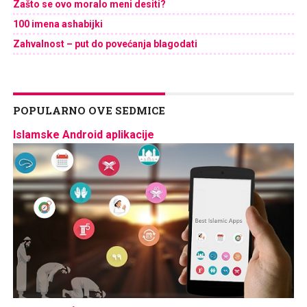
Zašto se ovo moralo meni desiti?
100 imena ashabijki
Zahvalnost – put do povećanja blagodati
POPULARNO OVE SEDMICE
Islamske Android aplikacije