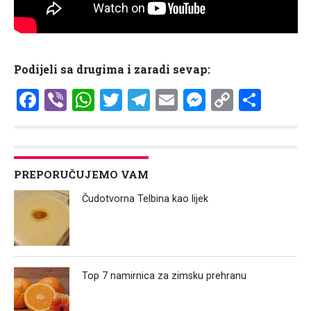
Podijeli sa drugima i zaradi sevap:
Facebook
Viber
WhatsApp
Twitter
Telegram
Email
Messenge
Copy
Shar
Link
PREPORUČUJEMO VAM
Čudotvorna Telbina kao lijek
Top 7 namirnica za zimsku prehranu