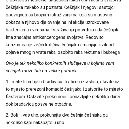
češnjaka itekako su poznata. Češnjak i njegovi sastojci
podvrgnuti su brojnim istraživanjima koja su masovno
dokazala njihovo djelovanje na infekcije uzrokovane
bakterijama i virusima. Istraživanja potvrđuju i da češnjak
ima značajna antikancerogena svojstva. Redovito
konzumiranje većih količina češnjaka smanjuje rizik od
pojave mnogih vrsta raka, osobito raka rektuma i bubrega.
Ovo je tek nekoliko konkretnih slučajeva u kojima vam
češnjak može biti od velike pomoći
.
1. Imate li na tijelu bradavicu ili sličnu izraslinu, stavite na
to mjesto prerezani komadić češnjaka i zatvorite to mjesto
flasterom. Ostavite preko noći i ponavljajte nekoliko dana
dok bradavica posve ne otpadne.
2. Boli li vas uho, prokuhajte dva češnja češnjaka pa
nekoliko kapi nakapajte u uho.