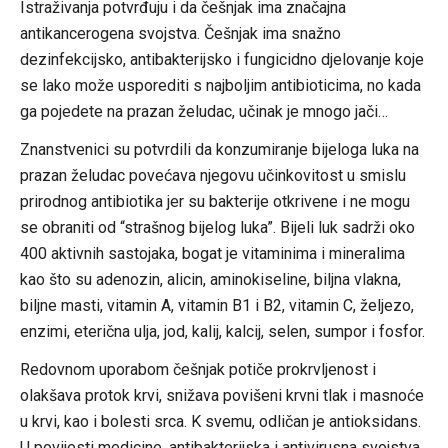
Istraživanja potvrđuju i da češnjak ima značajna
antikancerogena svojstva. Češnjak ima snažno
dezinfekcijsko, antibakterijsko i fungicidno djelovanje koje
se lako može usporediti s najboljim antibioticima, no kada
ga pojedete na prazan želudac, učinak je mnogo jači…
Znanstvenici su potvrdili da konzumiranje bijeloga luka na
prazan želudac povećava njegovu učinkovitost u smislu
prirodnog antibiotika jer su bakterije otkrivene i ne mogu
se obraniti od “strašnog bijelog luka”. Bijeli luk sadrži oko
400 aktivnih sastojaka, bogat je vitaminima i mineralima
kao što su adenozin, alicin, aminokiseline, biljna vlakna,
biljne masti, vitamin A, vitamin B1 i B2, vitamin C, željezo,
enzimi, eterična ulja, jod, kalij, kalcij, selen, sumpor i fosfor.
Redovnom uporabom češnjak potiče prokrvljenost i
olakšava protok krvi, snižava povišeni krvni tlak i masnoće
u krvi, kao i bolesti srca. K svemu, odličan je antioksidans.
U povijesti medicine, antibakterijska i antivirusna svojstva