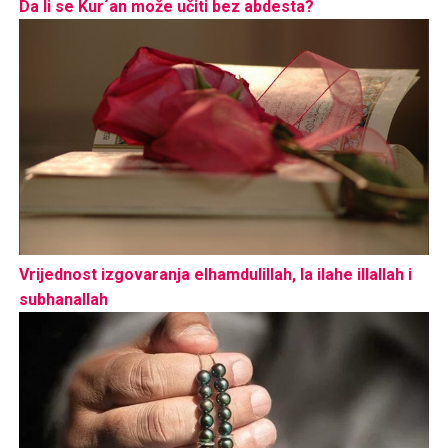
Da li se Kur´an može učiti bez abdesta?
Vrijednost izgovaranja elhamdulillah, la ilahe illallah i
subhanallah