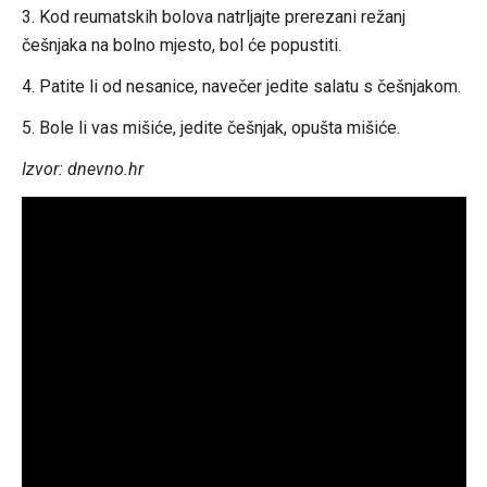
3. Kod reumatskih bolova natrljajte prerezani režanj
češnjaka na bolno mjesto, bol će popustiti.
4. Patite li od nesanice, navečer jedite salatu s češnjakom.
5. Bole li vas mišiće, jedite češnjak, opušta mišiće.
Izvor: dnevno.hr