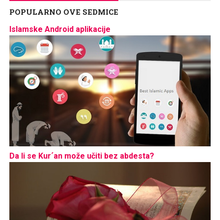
POPULARNO OVE SEDMICE
Islamske Android aplikacije
Da li se Kur´an može učiti bez abdesta?