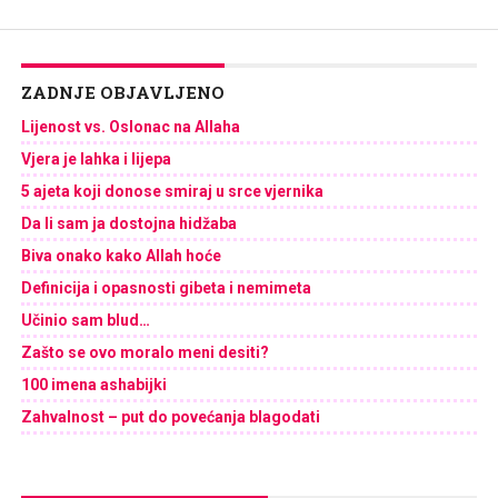
ZADNJE OBJAVLJENO
Lijenost vs. Oslonac na Allaha
Vjera je lahka i lijepa
5 ajeta koji donose smiraj u srce vjernika
Da li sam ja dostojna hidžaba
Biva onako kako Allah hoće
Definicija i opasnosti gibeta i nemimeta
Učinio sam blud…
Zašto se ovo moralo meni desiti?
100 imena ashabijki
Zahvalnost – put do povećanja blagodati