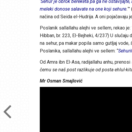
‘Sehur je obrok bereketa pa ga ne ostavljajte,
meleki donose salavate na one koji sehure
.
‘”
načina od Seida el-Hudrija. A oni pojačavaju je
Poslanik sallallahu alejhi ve sellem, rekao je: 
Hibban, br. 223, El-Bejheki, 4/237) U slučaju 
na sehur, pa makar popila samo gutljaj vode, 
Poslanika, sallallahu alejhi ve sellem: “
Sehuri
Od Amra ibn El-Asa, radijallahu anhu, prenosi s
čemu se naš post razlikuje od posta ehlul-kita
Mr Osman Smajlović