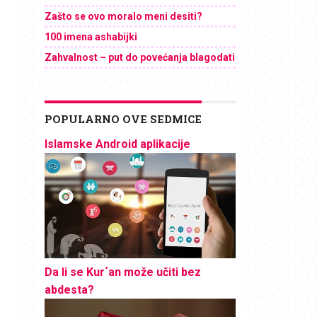
Zašto se ovo moralo meni desiti?
100 imena ashabijki
Zahvalnost – put do povećanja blagodati
POPULARNO OVE SEDMICE
Islamske Android aplikacije
Da li se Kur´an može učiti bez
abdesta?