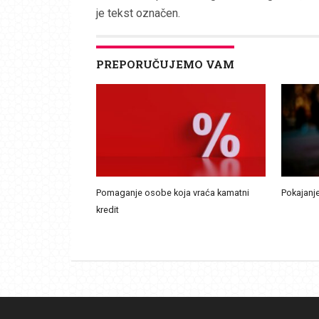
je tekst označen.
PREPORUČUJEMO VAM
Pomaganje osobe koja vraća kamatni
Pokajanje
kredit