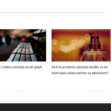
 i stalno vraćanje na isti grijeh
Da li mi je namaz ispravan ukoliko se na
mom tijelu nalazi parfem sa alkoholom?