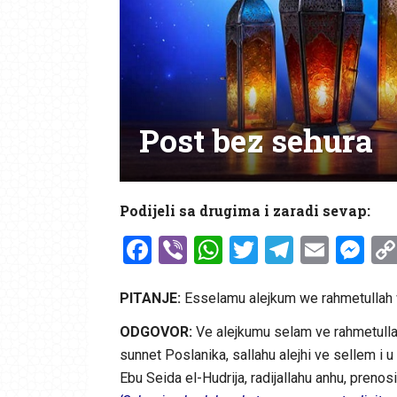
Post bez sehura
Podijeli sa drugima i zaradi sevap:
Facebook
Viber
WhatsApp
Twitter
Telegr
Emai
Me
PITANJE:
Esselamu alejkum we rahmetullah w
ODGOVOR:
Ve alejkumu selam ve rahmetulla
sunnet Poslanika, sallahu alejhi ve sellem i u
Ebu Seida el-Hudrija, radijallahu anhu, prenosi