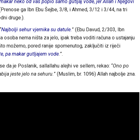
 makar neko od vas popio samo gutljaj vode, jer Allah i Njegovi
 (Prenose ga Ibn Ebu Šejbe, 3/8, i Ahmed, 3/12 i 3/44, na tri
dni druge.).
“
Najbolji sehur vjernika su datule.
” (Ebu Davud, 2/303, Ibn
da osoba nema ništa za jelo, ipak treba voditi računa o ustajanju
što možemo, pored ranije spomenutog, zaključiti iz riječi
te, pa makar gutljajem vode
.
”.
e da je Poslanik, sallallahu alejhi ve sellem, rekao: “
Ono po
bija jeste jelo na sehuru.
” (Muslim, br. 1096) Allah najbolje zna.