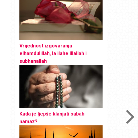
Vrijednost izgovaranja
elhamdulillah, la ilahe illallah i
subhanallah
Kada je ljepše klanjati sabah
namaz?