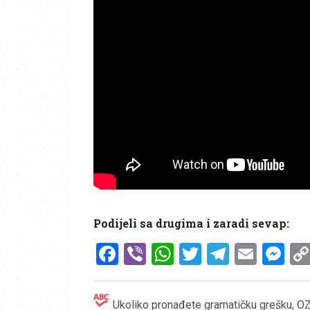
Podijeli sa drugima i zaradi sevap:
Facebook
Viber
WhatsApp
Twitter
Telegr
Emai
Me
Ukoliko pronađete gramatičku grešku, OZN