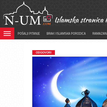
POŠALJI PITANJE
BRAK I ISLAMSKA PORODICA
RAMAZAN
ODGOVORI