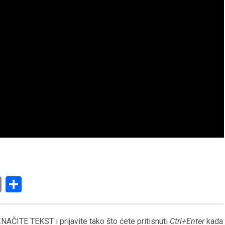
am
l
ssenger
Copy
Share
Link
AČITE TEKST i prijavite tako što ćete pritisnuti
Ctrl+Enter
kada