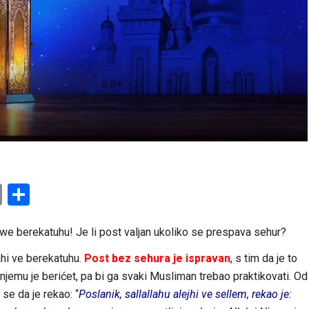
am
l
ssenger
Copy
Share
Link
e berekatuhu! Je li post valjan ukoliko se prespava sehur?
hi ve berekatuhu.
Post bez sehura je ispravan
, s tim da je to
 njemu je berićet, pa bi ga svaki Musliman trebao praktikovati. Od
 se da je rekao: “
Poslanik, sallallahu alejhi ve sellem, rekao je: