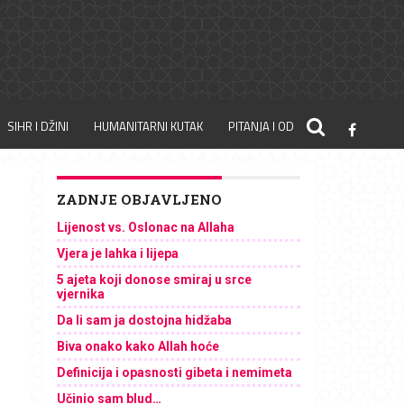
SIHR I DŽINI
HUMANITARNI KUTAK
PITANJA I ODGOVORI
ZADNJE OBJAVLJENO
Lijenost vs. Oslonac na Allaha
Vjera je lahka i lijepa
5 ajeta koji donose smiraj u srce
vjernika
Da li sam ja dostojna hidžaba
Biva onako kako Allah hoće
Definicija i opasnosti gibeta i nemimeta
Učinio sam blud…