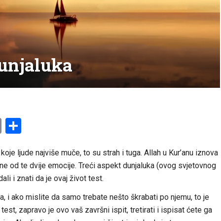
unjaluka
am
l
ssenger
Copy
Share
Link
oje ljude najviše muče, to su strah i tuga. Allah u Kur’anu iznova
ne od te dvije emocije. Treći aspekt dunjaluka (ovog svjetovnog
li i znati da je ovaj život test.
 i ako mislite da samo trebate nešto škrabati po njemu, to je
est, zapravo je ovo vaš završni ispit, tretirati i ispisat ćete ga