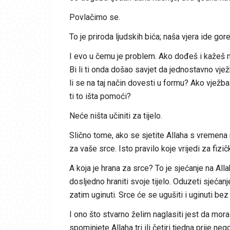
Povlačimo se.
To je priroda ljudskih bića; naša vjera ide gore
I evo u čemu je problem. Ako dođeš i kažeš mi d
Bi li ti onda došao savjet da jednostavno vjež
li se na taj način dovesti u formu? Ako vježb
ti to išta pomoći?
Neće ništa učiniti za tijelo.
Slično tome, ako se sjetite Allaha s vremena 
za vaše srce. Isto pravilo koje vrijedi za fizičk
A koja je hrana za srce? To je sjećanje na Alla
dosljedno hraniti svoje tijelo. Oduzeti sjećanj
zatim uginuti. Srce će se ugušiti i uginuti bez
I ono što stvarno želim naglasiti jest da mor
spominjete Allaha tri ili četiri tjedna prije n