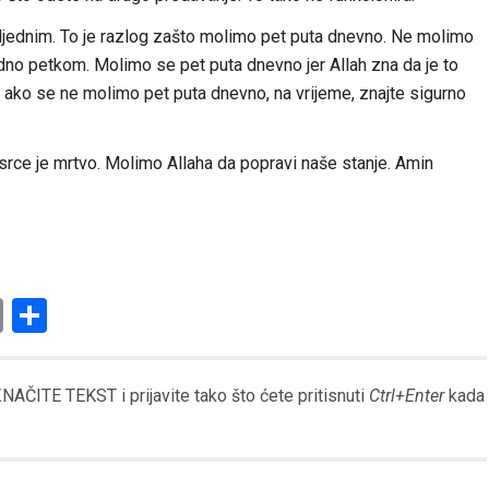
sljednim. To je razlog zašto molimo pet puta dnevno. Ne molimo
o petkom. Molimo se pet puta dnevno jer Allah zna da je to
 ako se ne molimo pet puta dnevno, na vrijeme, znajte sigurno
srce je mrtvo. Molimo Allaha da popravi naše stanje. Amin
am
l
ssenger
Copy
Share
Link
AČITE TEKST i prijavite tako što ćete pritisnuti
Ctrl+Enter
kada