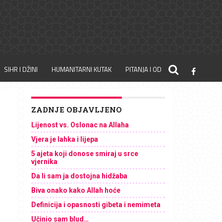
SIHR I DŽINI
HUMANITARNI KUTAK
PITANJA I ODGOVORI
ZADNJE OBJAVLJENO
Lijenost vs. Oslonac na Allaha
Vjera je lahka i lijepa
5 ajeta koji donose smiraj u srce
vjernika
Da li sam ja dostojna hidžaba
Biva onako kako Allah hoće
Definicija i opasnosti gibeta i nemimeta
Učinio sam blud…