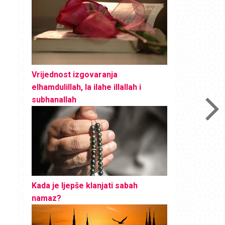
Vrijednost izgovaranja
elhamdulillah, la ilahe illallah i
subhanallah
Kada je ljepše klanjati sabah
namaz?