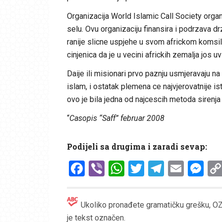
Organizacija World Islamic Call Society orga
selu. Ovu organizaciju finansira i podrzava dr
ranije slicne uspjehe u svom africkom komsilu
cinjenica da je u vecini africkih zemalja jos u
Daije ili misionari prvo paznju usmjeravaju n
islam, i ostatak plemena ce najvjerovatnije i
ovo je bila jedna od najcescih metoda sirenja
“
Casopis “Saff” februar 2008
Podijeli sa drugima i zaradi sevap:
Facebook
Viber
WhatsApp
Twitter
Telegr
Emai
Me
Ukoliko pronađete gramatičku grešku, OZN
je tekst označen.