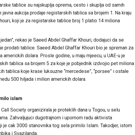
rske tablice su najskuplja oprema, cesto i skuplja od samih
javna aukcija prodaje registarskih tablica sa brojem 1. Na kraju
uri, koji je za registarske tablice broj 1 platio 14 miliona
oj jedan”, rekao je Saeed Abdel Ghaffar Khouri, dodajuci da se
je prodati tablice. Saeed Abdel Ghaffar Khouri bio je spreman za
ona americkih dolara. Prosle godine, u maju mjeecu, u UAE-u je
skih tablica sa brojem 5 za koje je pobjednik izdvojio pet miliona
kih tablica koje krase luksuzne “mercedese”, “porsee” i ostale
du 500 hiljada i milion americkih dolara.
milo islam
Call Society organizirala je proteklih dana u Togou, u selu
ma. Zahvaljujuci dugotrajnom i upornom radu aktivista
i je cak 3000 stanovnika tog sela primilo Islam. Takodjer, istom
bika i Svazilanda.