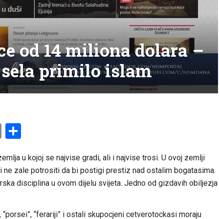
ce od 14 miliona dolara –
sela primilo islam
am
l
ssenger
Copy
Share
Link
mlja u kojoj se najvise gradi, ali i najvise trosi. U ovoj zemlji
oji ne zale potrositi da bi postigi prestiz nad ostalim bogatasima.
rska disciplina u ovom dijelu svijeta. Jedno od gizdavih obiljezja
porsei”, “ferariji” i ostali skupocjeni cetverotockasi moraju