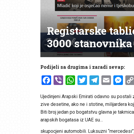
Registarske tabli
3000 stanovnika 
Podijeli sa drugima i zaradi sevap:
Facebook
Viber
WhatsApp
Twitter
Telegr
Emai
Me
Ujedinjeni Arapski Emirati odavno su postali ze
zive desetine, ako ne i stotine, milijardera k
Biti broj jedan po bogatstvu glavna je takmica
arapskih bogatasa iz UAE su…
skupocjeni automobili. Luksuzni “mercedesi”, “