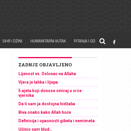
SIHR I DŽINI
HUMANITARNI KUTAK
PITANJA I ODGOVORI
ZADNJE OBJAVLJENO
Lijenost vs. Oslonac na Allaha
Vjera je lahka i lijepa
5 ajeta koji donose smiraj u srce
vjernika
Da li sam ja dostojna hidžaba
Biva onako kako Allah hoće
Definicija i opasnosti gibeta i nemimeta
Učinio sam blud…