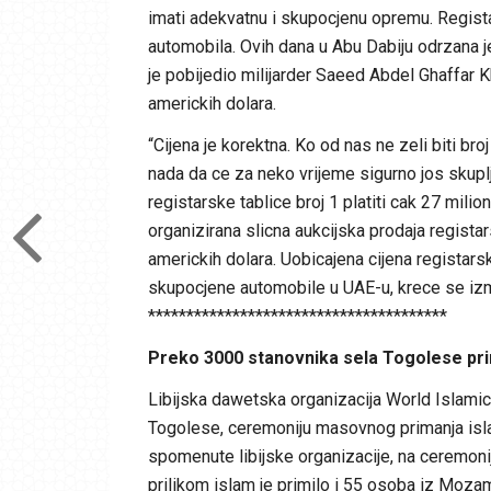
imati adekvatnu i skupocjenu opremu. Regista
automobila. Ovih dana u Abu Dabiju odrzana je 
je pobijedio milijarder Saeed Abdel Ghaffar Kho
americkih dolara.
“Cijena je korektna. Ko od nas ne zeli biti br
nada da ce za neko vrijeme sigurno jos skupl
registarske tablice broj 1 platiti cak 27 mili
organizirana slicna aukcijska prodaja registar
americkih dolara. Uobicajena cijena registars
skupocjene automobile u UAE-u, krece se izme
***************************************
Preko 3000 stanovnika sela Togolese pri
Libijska dawetska organizacija World Islamic 
Togolese, ceremoniju masovnog primanja isla
spomenute libijske organizacije, na ceremonij
prilikom islam je primilo i 55 osoba iz Mozam