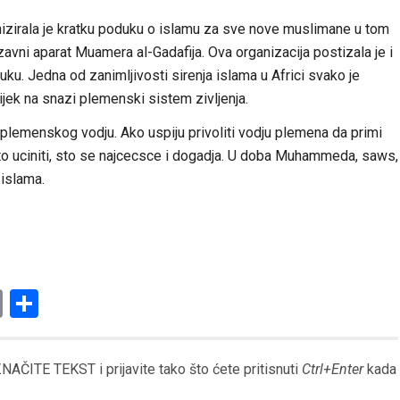
nizirala je kratku poduku o islamu za sve nove muslimane u tom
zavni aparat Muamera al-Gadafija. Ova organizacija postizala je i
ku. Jedna od zanimljivosti sirenja islama u Africi svako je
vijek na snazi plemenski sistem zivljenja.
a plemenskog vodju. Ako uspiju privoliti vodju plemena da primi
sto uciniti, sto se najcecsce i dogadja. U doba Muhammeda, saws,
 islama.
am
l
ssenger
Copy
Share
Link
AČITE TEKST i prijavite tako što ćete pritisnuti
Ctrl+Enter
kada