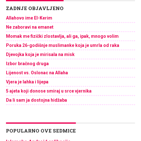
ZADNJE OBJAVLJENO
Allahovo ime El-Kerim
Ne zaboravi na emanet
Momak me fizički zlostavlja, ali ga, ipak, mnogo volim
Poruka 26-godišnje muslimanke koja je umrla od raka
Djevojka koja je mirisala na misk
Izbor bračnog druga
Lijenost vs. Oslonac na Allaha
Vjera je lahka i lijepa
5 ajeta koji donose smiraj u srce vjernika
Da li sam ja dostojna hidžaba
POPULARNO OVE SEDMICE