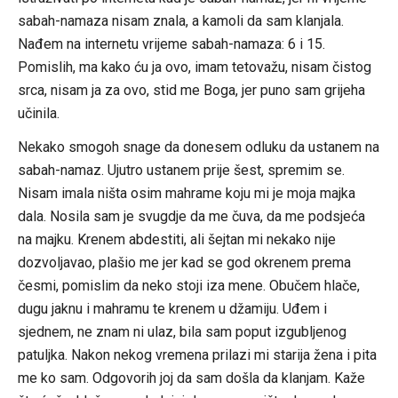
sabah-namaza nisam znala, a kamoli da sam klanjala.
Nađem na internetu vrijeme sabah-namaza: 6 i 15.
Pomislih, ma kako ću ja ovo, imam tetovažu, nisam čistog
srca, nisam ja za ovo, stid me Boga, jer puno sam grijeha
učinila.
Nekako smogoh snage da donesem odluku da ustanem na
sabah-namaz. Ujutro ustanem prije šest, spremim se.
Nisam imala ništa osim mahrame koju mi je moja majka
dala. Nosila sam je svugdje da me čuva, da me podsjeća
na majku. Krenem abdestiti, ali šejtan mi nekako nije
dozvoljavao, plašio me jer kad se god okrenem prema
česmi, pomislim da neko stoji iza mene. Obučem hlače,
dugu jaknu i mahramu te krenem u džamiju. Uđem i
sjednem, ne znam ni ulaz, bila sam poput izgubljenog
patuljka. Nakon nekog vremena prilazi mi starija žena i pita
me ko sam. Odgovorih joj da sam došla da klanjam. Kaže