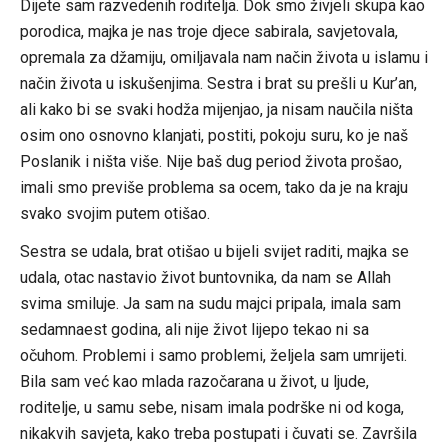
Dijete sam razvedenih roditelja. Dok smo živjeli skupa kao
porodica, majka je nas troje djece sabirala, savjetovala,
opremala za džamiju, omiljavala nam način života u islamu i
način života u iskušenjima. Sestra i brat su prešli u Kur’an,
ali kako bi se svaki hodža mijenjao, ja nisam naučila ništa
osim ono osnovno klanjati, postiti, pokoju suru, ko je naš
Poslanik i ništa više. Nije baš dug period života prošao,
imali smo previše problema sa ocem, tako da je na kraju
svako svojim putem otišao.
Sestra se udala, brat otišao u bijeli svijet raditi, majka se
udala, otac nastavio život buntovnika, da nam se Allah
svima smiluje. Ja sam na sudu majci pripala, imala sam
sedamnaest godina, ali nije život lijepo tekao ni sa
očuhom. Problemi i samo problemi, željela sam umrijeti.
Bila sam već kao mlada razočarana u život, u ljude,
roditelje, u samu sebe, nisam imala podrške ni od koga,
nikakvih savjeta, kako treba postupati i čuvati se. Završila