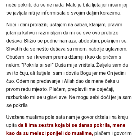
neću pokriti, da se ne nada. Malo je bila ljuta jer nisam joj
se javljala niti je informisala o svojim daljim koracima.
Noći i dani prolazili, ustajem na sabah, klanjam, pravim
jutarnju kahvu i razmišljam da mi se sve ovo prebrzo
dešava. Bližio se podne-namaza, abdestim, pokrijem se.
Shvatih da se nešto dešava sa mnom, nabolje uglavnom.
Obučem se i krenem prema džamiji i kao da pričam s
nekim: “Pokrila si se!” Duša mi je vrištala. Željela sam da
svi to čuju, ali šutjela sam i dovila Bogu jer me On jedini
čuo. Odem na predavanje i Allah dao da mene čeka u
prvom redu mjesto. Plačem, preplavili me osjećaji,
razburkalo mi se u glavi sve. Ne mogu sebi doći jer ja sam
se pokrila.
Uvažena mualima pola sata nam je govor držala i na kraju
upita
da li ima sestra koja bi se danas pokrila, mene
kao da su meleci ponijeli do mualime,
plačem i govorim