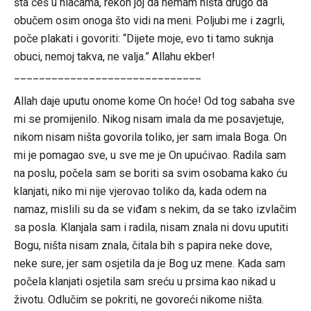
šta ćeš u hlačama, rekoh joj da nemam ništa drugo da
obučem osim onoga što vidi na meni. Poljubi me i zagrli,
poče plakati i govoriti: “Dijete moje, evo ti tamo suknja
obuci, nemoj takva, ne valja.” Allahu ekber!
______________________________
Allah daje uputu onome kome On hoće! Od tog sabaha sve
mi se promijenilo. Nikog nisam imala da me posavjetuje,
nikom nisam ništa govorila toliko, jer sam imala Boga. On
mi je pomagao sve, u sve me je On upućivao. Radila sam
na poslu, počela sam se boriti sa svim osobama kako ću
klanjati, niko mi nije vjerovao toliko da, kada odem na
namaz, mislili su da se viđam s nekim, da se tako izvlačim
sa posla. Klanjala sam i radila, nisam znala ni dovu uputiti
Bogu, ništa nisam znala, čitala bih s papira neke dove,
neke sure, jer sam osjetila da je Bog uz mene. Kada sam
počela klanjati osjetila sam sreću u prsima kao nikad u
životu. Odlučim se pokriti, ne govoreći nikome ništa.