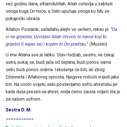
već godinu dana, elhamdulillah. Allah ostavlja u zabludi
onoga koga On hoće, a Sebi upućuje onoga ko Mu se
pokajnički obraća.
Allahov Poslanik, sallallahu alejhi ve sellem, rekao je: “
Da
vi ne griješite, Uzvišeni Allah stvorio bi narod koji bi
griješio (i kajao se) i kojem bi On praštao.
” (Muslim)
U ime Allaha sve je lahko. Stavi hidžab, sestro, ne čekaj
sutra, pokaj se, budi jača od šejtana, budi ponos sama
sebi, budi ponos islama. Iskušenja će biti, ali zbog
Dženneta i Allahovog oprosta, Njegove milosti vrijedi jaka
biti. Na ovom svijetu sebi postavljamo sofru ahiretsku jer
kada duša preseli na ahiret, onda ćemo zaista vidjeti šta je
za našom sofrom…
Sestra D. M.
___________