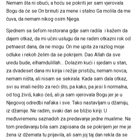
Nemam šta ni obući, a hoću se pokriti jer sam vjerovala
Bogu da će se On brinuti za mene i stalno Ga molila da me
čuva, da nemam nikog osim Njega.
Sjednem sa šefom restorana gdje sam radila i kažem da
dajem otkaz, da mi učini uslugu da ne radim otkazni rok od
petnaest dana, da ne mogu. On me upita za razlog moje
odluke i rekoh želim da se pokrijem. Dao Allah da sve
uredu bude, elhamdulillah… Dolazim kući i sjedam u stan,
za dvadeset dana mi kirija i režije pristižu, nemam novca,
nemam ništa, ali nisam se sekirala. Kada sam dala otkaz,
svi su imali nešto za reći što, pa kako, pa jesi li normalna,
od tog živiš, kako ćeš, ali ja sam vjerovala Bogu jer je u
Njegovoj odredbi nafaka i sve. Tako nastavljam u džamiju,
iz džamije. Ne radim, svaki dan se bližio kiriji. U
međuvremenu saznadoh za predavanje jedne mualime. Na
tom predavanju bila sam zapisana da se pokrijem jer me je
žena iz džemata tu prijavila, ali sam joj taj dan rekla da se