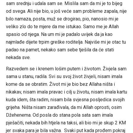
sam srednju i udala sam se. Mislila sam da mi je to bijeg
od svega. Ali nije bio, u još veće sam probleme zapala, nije
bilo namaza, posta, muž se drogirao, pio, nanosio mi je
veliko zlo do te mjere da me istukao. Samo me je Allah
spasio od njega. Na um mi je padalo uvijek da ja kao
najmlađe dijete trpim greške roditelja. Najviše mi je otac tu
padao na pamet, nekako sam sebe tješila da će stati
nekada sve.
Razvedem se i krenem lošim putem i životom. Živjela sam
sama u stanu, radila. Svi su svoj život živjeli, nisam imala
kome da se obratim. Život mi je bio bez Allaha ništa i
nikakav, nisam imala pravac i cilj u životu, nisam imala kartu
kuda idem, šta radim, nisam bila svjesna posljedica svojih
grijeha. Ništa nisam zarađivala, da mi Allah oprosti, osim
Džehenema. Od posla do stana pola sata sam imala
pješačiti, nekada bih htjela na taksi, ali bio mi je skup 2 KM
jer svaka para je bila važna. Svaki put kada prođem pokraj