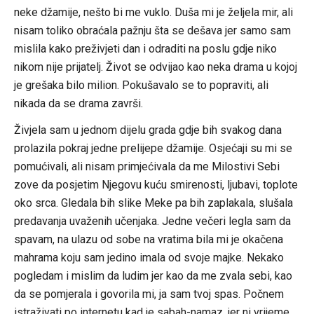
neke džamije, nešto bi me vuklo. Duša mi je željela mir, ali
nisam toliko obraćala pažnju šta se dešava jer samo sam
mislila kako preživjeti dan i odraditi na poslu gdje niko
nikom nije prijatelj. Život se odvijao kao neka drama u kojoj
je grešaka bilo milion. Pokušavalo se to popraviti, ali
nikada da se drama završi.
Živjela sam u jednom dijelu grada gdje bih svakog dana
prolazila pokraj jedne prelijepe džamije. Osjećaji su mi se
pomućivali, ali nisam primjećivala da me Milostivi Sebi
zove da posjetim Njegovu kuću smirenosti, ljubavi, toplote
oko srca. Gledala bih slike Meke pa bih zaplakala, slušala
predavanja uvaženih učenjaka. Jedne večeri legla sam da
spavam, na ulazu od sobe na vratima bila mi je okačena
mahrama koju sam jedino imala od svoje majke. Nekako
pogledam i mislim da ludim jer kao da me zvala sebi, kao
da se pomjerala i govorila mi, ja sam tvoj spas. Počnem
istraživati po internetu kad je sabah-namaz, jer ni vrijeme