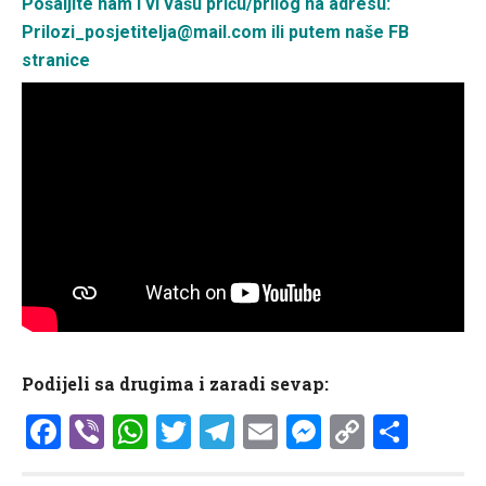
Pošaljite nam i vi vašu priču/prilog na adresu:
P
rilozi_posjetitelja@mail.com ili putem naše FB
stranice
Podijeli sa drugima i zaradi sevap:
Facebook
Viber
WhatsApp
Twitter
Telegram
Email
Messenge
Copy
Shar
Link