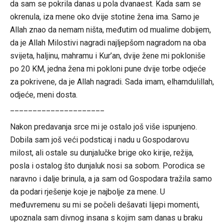
da sam se pokrila danas u pola dvanaest. Kada sam se
okrenula, iza mene oko dvije stotine žena ima. Samo je
Allah znao da nemam ništa, međutim od mualime dobijem,
da je Allah Milostivi nagradi najljepšom nagradom na oba
svijeta, haljinu, mahramu i Kur’an, dvije žene mi pokloniše
po 20 KM, jedna žena mi pokloni pune dvije torbe odjeće
za pokrivene, da je Allah nagradi. Sada imam, elhamdulillah,
odjeće, meni dosta.
_____________________
Nakon predavanja srce mi je ostalo još više ispunjeno.
Dobila sam još veći podsticaj i nadu u Gospodarovu
milost, ali ostale su dunjalučke brige oko kirije, režija,
posla i ostalog što dunjaluk nosi sa sobom. Porodica se
naravno i dalje brinula, a ja sam od Gospodara tražila samo
da podari rješenje koje je najbolje za mene. U
međuvremenu su mi se počeli dešavati lijepi momenti,
upoznala sam divnog insana s kojim sam danas u braku