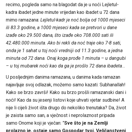
recimo, pogleda samo na blagodat da je u noći Lejletul-
kadra ibadet jedne minute vrijedan kao ibadet u 72 dana
mimo ramazana:
Lejletul-kadr je noć bolja od 1000 mjeseci
ili 83.3 godine, a 1000 mjeseci kada se pretvori u dane
izađe oko 29.500 dana, što izađe oko 708.000 sati ili
42.480.000 minuta. Ako bi rekli da noć traje oko 7-8 sati,
onda je 1 sahat u toj noći vredniji od 11.3 godine, a jedna
minuta od 72 dana. Onaj koga prođe 1 minuta – u dangubi
– u toj mubarek noći kao da ga je prošlo 72 dana ibadeta
…
U posljednjim danima ramazana, u danima kada ramazan
najavljuje svoj odlazak, možemo samo kazati: Subhanallah!
Kako se brzo završi! Kako su brzo prošli ramazanski dani i
noći! Kao da su jesenji listovi koje uhvati vjetar sudbine! A
nije li cijeli život išta drugo do nekoliko trenutaka? Da, život
je zaista samo san, a vječnost i neprolaznost pripada
samo Onome koji je vječan: ”
Sve što je na Zemlji
prolazno je, ostaje samo Gospodar tvoj, Veličanstveni