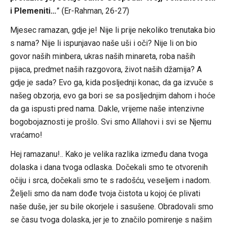
i Plemeniti…
” (Er-Rahman, 26-27)
Mjesec ramazan, gdje je! Nije li prije nekoliko trenutaka bio
s nama? Nije li ispunjavao naše uši i oči? Nije li on bio
govor naših minbera, ukras naših minareta, roba naših
pijaca, predmet naših razgovora, život naših džamija? A
gdje je sada? Evo ga, kida posljednji konac, da ga izvuče s
našeg obzorja, evo ga bori se sa posljednjim dahom i hoće
da ga ispusti pred nama. Dakle, vrijeme naše intenzivne
bogobojaznosti je prošlo. Svi smo Allahovi i svi se Njemu
vraćamo!
Hej ramazanu!.. Kako je velika razlika između dana tvoga
dolaska i dana tvoga odlaska. Dočekali smo te otvorenih
očiju i srca, dočekali smo te s radošću, veseljem i nadom.
Željeli smo da nam dođe tvoja čistota u kojoj će plivati
naše duše, jer su bile okorjele i sasušene. Obradovali smo
se času tvoga dolaska, jer je to značilo pomirenje s našim