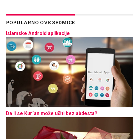
POPULARNO OVE SEDMICE
Islamske Android aplikacije
Da li se Kur´an može učiti bez abdesta?