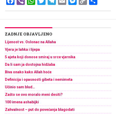
Facebook
Viber
WhatsApp
Twitter
Telegram
Email
Messenge
Copy
Shar
Link
ZADNJE OBJAVLJENO
Lijenost vs. Oslonac na Allaha
Vjera je lahka i lijepa
5 ajeta koji donose smiraj u srce vjernika
Da li sam ja dostojna hidžaba
Biva onako kako Allah hoće
Definicija i opasnosti gibeta i nemimeta
Učinio sam blud…
Zašto se ovo moralo meni desiti?
100 imena ashabijki
Zahvalnost – put do povećanja blagodati