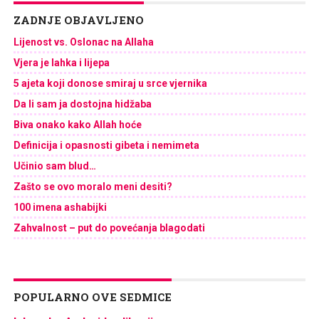
ZADNJE OBJAVLJENO
Lijenost vs. Oslonac na Allaha
Vjera je lahka i lijepa
5 ajeta koji donose smiraj u srce vjernika
Da li sam ja dostojna hidžaba
Biva onako kako Allah hoće
Definicija i opasnosti gibeta i nemimeta
Učinio sam blud…
Zašto se ovo moralo meni desiti?
100 imena ashabijki
Zahvalnost – put do povećanja blagodati
POPULARNO OVE SEDMICE