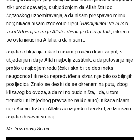
zikr pred spavanje, s ubjeđenjem da Allah štiti od
šejtanskog uznemiravanja, a da nisam prespavao mirnu
noć; nikada nisam izgovorio riječi “
Hasbijallahu ve ni’mel
vekil”/Dovoljan mi je Allah i divan je On zaštitnik
, iskreno
se oslanjajući na Allaha, a da nisam…
osjetio olakšanje; nikada nisam proučio dovu za put, s
ubjeđenjem da je Allah najbolji zaštitnik, a da putovanje nije
prošlo u najboljem redu (čak i ako bi se desi neka
neugodnost ili neka nepredviđena stvar, nije bilo ozbiljnijih
posljedica. Znalo se desiti da se okrenem na putu, zbog
klizavog kolovoza, a da mi ne bude ništa, i da, u tom
trenutku, ni iz jednog pravca ne naiđe auto); nikada nisam
učio Kur’an, tražeći Allahovu nagradu i bereket, a da nisam
osjetio duševni smiraj.
Mr. Imamović Semir