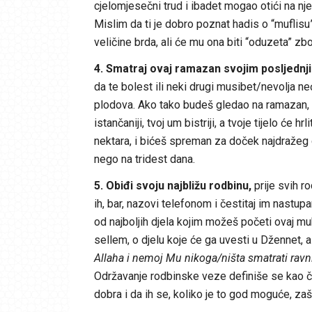
cjelomjesečni trud i ibadet mogao otići na nj
Mislim da ti je dobro poznat hadis o “muflisu
veličine brda, ali će mu ona biti “oduzeta” z
4. Smatraj ovaj ramazan svojim posljednji
da te bolest ili neki drugi musibet/nevolja n
plodova. Ako tako budeš gledao na ramazan, tv
istančaniji, tvoj um bistriji, a tvoje tijelo će 
nektara, i bićeš spreman za doček najdražeg g
nego na tridest dana.
5. Obiđi svoju najbližu rodbinu,
prije svih ro
ih, bar, nazovi telefonom i čestitaj im nastu
od najboljih djela kojim možeš početi ovaj mub
sellem, o djelu koje će ga uvesti u Džennet, a 
Allaha i nemoj Mu nikoga/ništa smatrati ravni
Održavanje rodbinske veze definiše se kao čin
dobra i da ih se, koliko je to god moguće, zašti