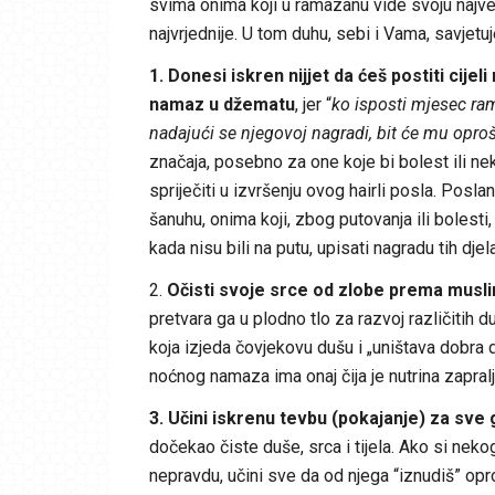
svima onima koji u ramazanu vide svoju najveć
najvrjednije. U tom duhu, sebi i Vama, savjetu
1. Donesi iskren nijjet da ćeš postiti cije
namaz u džematu
, jer “
ko isposti mjesec ra
nadajući se njegovoj nagradi, bit će mu oproš
značaja, posebno za one koje bi bolest ili neki
spriječiti u izvršenju ovog hairli posla. Poslan
šanuhu, onima koji, zbog putovanja ili bolesti, 
kada nisu bili na putu, upisati nagradu tih djela
2.
Očisti svoje srce od zlobe prema musl
pretvara ga u plodno tlo za razvoj različitih d
koja izjeda čovjekovu dušu i „uništava dobra d
noćnog namaza ima onaj čija je nutrina zapral
3. Učini iskrenu tevbu (pokajanje) za sve 
dočekao čiste duše, srca i tijela. Ako si neko
nepravdu, učini sve da od njega “iznudiš” opros