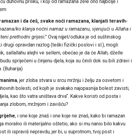
u duhovnu priliku, i koji od ramazana žele ono najbolje i
jem:
li ramazan i da ćeš, svake noći ramazana, klanjati teravih-
mazana/ko klanja noćni namaz u ramazanu, vjerujući u Allaha i
teni prethodni grijes
i.” Ovaj nijjet/odluka je od suštinskog
 drugi opravdan razlog (teški fizički poslovi i sl.), mogli
ik, sallallahu alejhi ve sellem, obećao je da će Allah, dželle
budu spriječeni u činjenu djela, koja su činili dok su bili zdravi i
. (Buharija)
imanima
, jer zloba stvara u srcu mržnju i želju za osvetom i
uhovnih bolesti, od kojih je svakako najopasnija bolest zavisti,
jela, kao što vatra uništava drva“. Kakve koristi od posta i
janja zlobom, mržnjom i zavišću?
grijehe
, i one koje znaš i one koje ne znaš, kako bi ramazan
ga moralno ili materijalno oštetio, ako si mu nanio bilo kakvu
t ili ispraviš nepravdu, jer bi, u suprotnom, tvoj post i