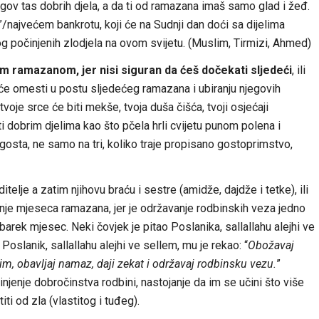
egov tas dobrih djela, a da ti od ramazana imaš samo glad i žeđ.
”/najvećem bankrotu, koji će na Sudnji dan doći sa dijelima
bog počinjenih zlodjela na ovom svijetu. (Muslim, Tirmizi, Ahmed)
m ramazanom, jer nisi siguran da ćeš dočekati sljedeći
, ili
eće omesti u postu sljedećeg ramazana i ubiranju njegovih
oje srce će biti mekše, tvoja duša čišća, tvoji osjećaji
hrliti dobrim djelima kao što pčela hrli cvijetu punom polena i
osta, ne samo na tri, koliko traje propisano gostoprimstvo,
ditelje a zatim njihovu braću i sestre (amidže, dajdže i tetke), ili
panje mjeseca ramazana, jer je održavanje rodbinskih veza jedno
arek mjesec. Neki čovjek je pitao Poslanika, sallallahu alejhi ve
Poslanik, sallallahu alejhi ve sellem, mu je rekao: “
Obožavaj
m, obavljaj namaz, daji zekat i održavaj rodbinsku vezu.
”
jenje dobročinstva rodbini, nastojanje da im se učini što više
ti od zla (vlastitog i tuđeg).