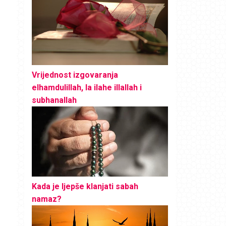
Vrijednost izgovaranja
elhamdulillah, la ilahe illallah i
subhanallah
Kada je ljepše klanjati sabah
namaz?