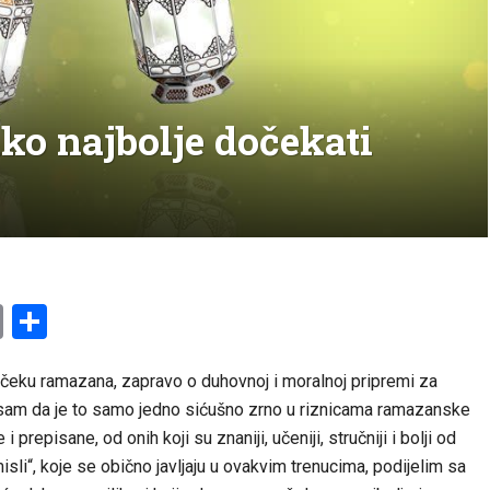
o najbolje dočekati
am
l
ssenger
Copy
Share
Link
očeku ramazana, zapravo o duhovnoj i moralnoj pripremi za
n sam da je to samo jedno sićušno zrno u riznicama ramazanske
 prepisane, od onih koji su znaniji, učeniji, stručniji i bolji od
sli“, koje se obično javljaju u ovakvim trenucima, podijelim sa