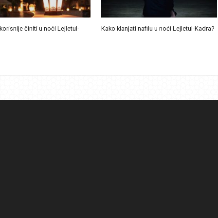
korisnije činiti u noći Lejletul-
Kako klanjati nafilu u noći Lejletul-Kadra?