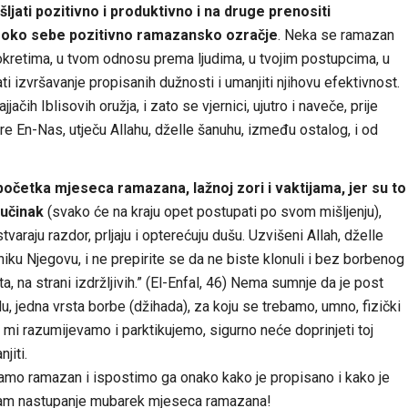
šljati pozitivno i produktivno i na druge prenositi
i oko sebe pozitivno ramazansko ozračje
. Neka se ramazan
 pokretima, u tvom odnosu prema ljudima, u tvojim postupcima, u
 izvršavanje propisanih dužnosti i umanjiti njihovu efektivnost.
ačih Iblisovih oružja, i zato se vjernici, ujutro i naveče, prije
 En-Nas, utječu Allahu, dželle šanuhu, između ostalog, i od
početka mjeseca ramazana, lažnoj zori i vaktijama, jer su to
učinak
(svako će na kraju opet postupati po svom mišljenju),
tvaraju razdor, prljaju i opterećuju dušu. Uzvišeni Allah, dželle
niku Njegovu, i ne prepirite se da ne biste klonuli i bez borbenog
aista, na strani izdržljivih.” (El-Enfal, 46) Nema sumnje da je post
 jedna vrsta borbe (džihada), za koju se trebamo, umno, fizički
e mi razumijevamo i parktikujemo, sigurno neće doprinjeti toj
jiti.
kamo ramazan i ispostimo ga onako kako je propisano i kako je
tam nastupanje mubarek mjeseca ramazana!