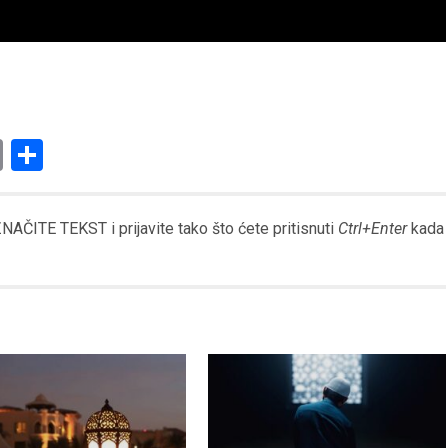
am
l
ssenger
Copy
Share
Link
AČITE TEKST i prijavite tako što ćete pritisnuti
Ctrl+Enter
kada