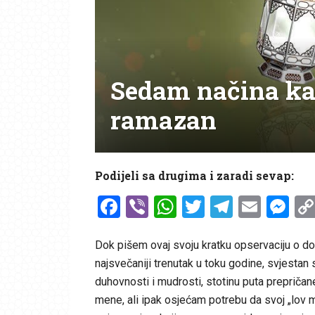
Sedam načina kak
ramazan
Podijeli sa drugima i zaradi sevap:
Facebook
Viber
WhatsApp
Twitter
Telegr
Emai
Me
Dok pišem ovaj svoju kratku opservaciju o d
najsvečaniji trenutak u toku godine, svjesta
duhovnosti i mudrosti, stotinu puta prepričane i
mene, ali ipak osjećam potrebu da svoj „lov mi