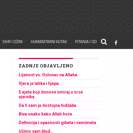
SIHR I DŽINI
HUMANITARNI KUTAK
PITANJA I ODGOVORI
ZADNJE OBJAVLJENO
Lijenost vs. Oslonac na Allaha
Vjera je lahka i lijepa
5 ajeta koji donose smiraj u srce
vjernika
Da li sam ja dostojna hidžaba
Biva onako kako Allah hoće
Definicija i opasnosti gibeta i nemimeta
Učinio sam blud…