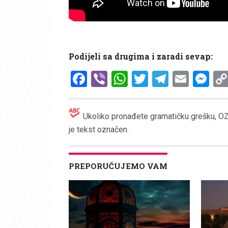
Podijeli sa drugima i zaradi sevap:
Facebook
Viber
WhatsApp
Twitter
Telegr
Emai
Me
Ukoliko pronađete gramatičku grešku, OZN
je tekst označen.
PREPORUČUJEMO VAM