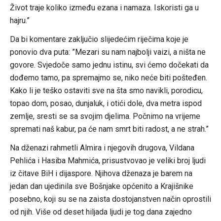
Život traje koliko između ezana i namaza. Iskoristi ga u
hajru.”
Da bi komentare zaključio slijedećim riječima koje je
ponovio dva puta: ”Mezari su nam najbolji vaizi, a ništa ne
govore. Svjedoče samo jednu istinu, svi ćemo dočekati da
dođemo tamo, pa spremajmo se, niko neće biti pošteđen.
Kako li je teško ostaviti sve na šta smo navikli, porodicu,
topao dom, posao, dunjaluk, i otići dole, dva metra ispod
zemlje, sresti se sa svojim djelima. Počnimo na vrijeme
spremati naš kabur, pa će nam smrt biti radost, a ne strah.”
Na dženazi rahmetli Almira i njegovih drugova, Vildana
Pehlića i Hasiba Mahmića, prisustvovao je veliki broj ljudi
iz čitave BiH i dijaspore. Njihova dženaza je barem na
jedan dan ujedinila sve Bošnjake općenito a Krajišnike
posebno, koji su se na zaista dostojanstven način oprostili
od njih. Više od deset hiljada ljudi je tog dana zajedno