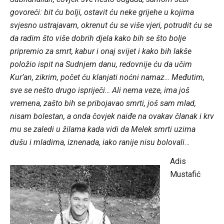
govoreći: bit ću bolji, ostavit ću neke grijehe u kojima
svjesno ustrajavam, okrenut ću se više vjeri, potrudit ću se
da radim što više dobrih djela kako bih se što bolje
pripremio za smrt, kabur i onaj svijet i kako bih lakše
položio ispit na Sudnjem danu, redovnije ću da učim
Kur’an, zikrim, počet ću klanjati noćni namaz… Međutim,
sve se nešto drugo ispriječi… Ali nema veze, ima još
vremena, zašto bih se pribojavao smrti, još sam mlad,
nisam bolestan, a onda čovjek naiđe na ovakav članak i krv
mu se zaledi u žilama kada vidi da Melek smrti uzima
dušu i mladima, iznenada, iako ranije nisu bolovali
…
Adis
Mustafić