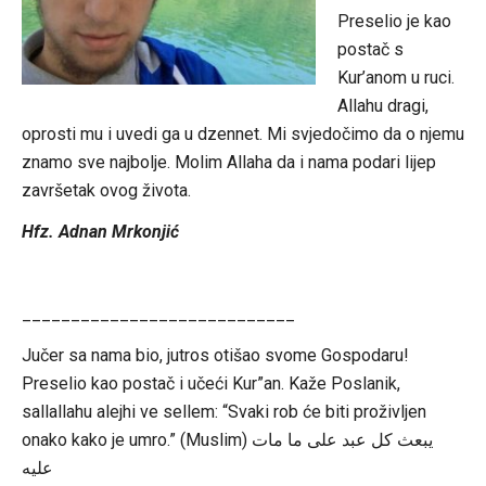
Preselio je kao
postač s
Kur’anom u ruci.
Allahu dragi,
oprosti mu i uvedi ga u dzennet. Mi svjedočimo da o njemu
znamo sve najbolje. Molim Allaha da i nama podari lijep
završetak ovog života.
Hfz. Adnan Mrkonjić
____________________________
Jučer sa nama bio, jutros otišao svome Gospodaru!
Preselio kao postač i učeći Kur”an. Kaže Poslanik,
sallallahu alejhi ve sellem: “Svaki rob će biti proživljen
onako kako je umro.” (Muslim) يبعث كل عبد على ما مات
عليه