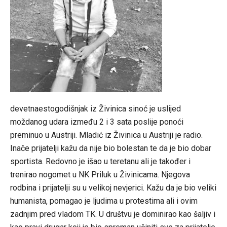
devetnaestogodišnjak iz Živinica sinoć je uslijed
moždanog udara između 2 i 3 sata poslije ponoći
preminuo u Austriji. Mladić iz Živinica u Austriji je radio.
Inače prijatelji kažu da nije bio bolestan te da je bio dobar
sportista. Redovno je išao u teretanu ali je također i
trenirao nogomet u NK Priluk u Živinicama. Njegova
rodbina i prijatelji su u velikoj nevjerici. Kažu da je bio veliki
humanista, pomagao je ljudima u protestima ali i ovim
zadnjim pred vladom TK. U društvu je dominirao kao šaljiv i