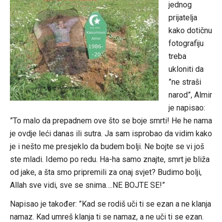
jednog
prijatelja
kako dotičnu
fotografiju
treba
ukloniti da
”ne straši
narod”, Almir
je napisao:
”To malo da prepadnem ove što se boje smrti! He he nama
je ovdje leći danas ili sutra. Ja sam isprobao da vidim kako
je i nešto me presjeklo da budem bolji. Ne bojte se vi još
ste mladi. Idemo po redu. Ha-ha samo znajte, smrt je bliža
od jake, a šta smo pripremili za onaj svjet? Budimo bolji,
Allah sve vidi, sve se snima….NE BOJTE SE!”
Napisao je također: ”Kad se rodiš uči ti se ezan a ne klanja
namaz. Kad umreš klanja ti se namaz, a ne uči ti se ezan.