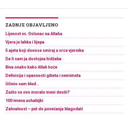
ZADNJE OBJAVLJENO
Lijenost vs. Oslonac na Allaha
Vjera je lahka i lijepa
5 ajeta koji donose smiraj u srce vjernika
Da li sam ja dostojna hidžaba
Biva onako kako Allah hoće
Definicija i opasnosti gibeta i nemimeta
Učinio sam blud…
Zašto se ovo moralo meni desiti?
100 imena ashabijki
Zahvalnost – put do povećanja blagodati