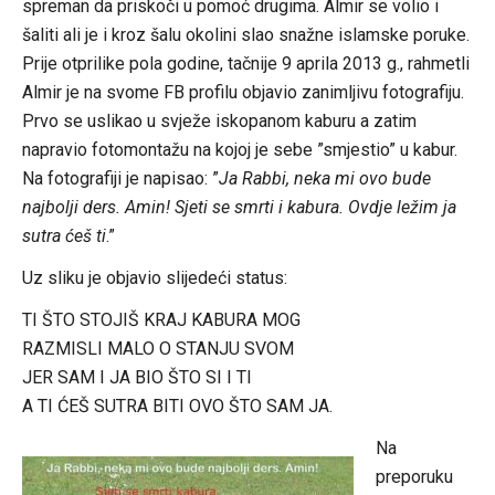
spreman da priskoči u pomoć drugima. Almir se volio i
šaliti ali je i kroz šalu okolini slao snažne islamske poruke.
Prije otprilike pola godine, tačnije 9 aprila 2013 g., rahmetli
Almir je na svome FB profilu objavio zanimljivu fotografiju.
Prvo se uslikao u svježe iskopanom kaburu a zatim
napravio fotomontažu na kojoj je sebe ”smjestio” u kabur.
Na fotografiji je napisao: ”
Ja Rabbi, neka mi ovo bude
najbolji ders. Amin! Sjeti se smrti i kabura. Ovdje ležim ja
sutra ćeš ti
.”
Uz sliku je objavio slijedeći status:
TI ŠTO STOJIŠ KRAJ KABURA MOG
RAZMISLI MALO O STANJU SVOM
JER SAM I JA BIO ŠTO SI I TI
A TI ĆEŠ SUTRA BITI OVO ŠTO SAM JA.
Na
preporuku