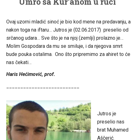
Umro sa Kur’anom u ruci
Ovaj uzorni mladić sinoć je bio kod mene na predavanju, a
nakon toga na iftaru… Jutros je (02.06.2017) preselio od
srčanog udara… Sve što je na njoj (zemlji) prolazno je…
Molim Gospodar
a da mu se smiluje, i da njegova smrt
bude pouka ostalima. Ono što pripremimo za ahiret to će
nas čekati…
Haris Hećimović, prof.
__________________________
Jutros je
preselio nas
brat Muhamed
Aščerić.