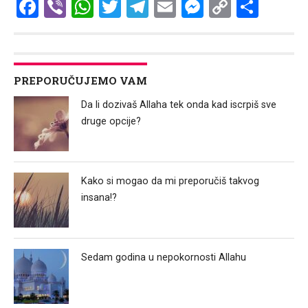
Facebook
Viber
WhatsApp
Twitter
Telegram
Email
Messenge
Copy
Shar
Link
PREPORUČUJEMO VAM
Da li dozivaš Allaha tek onda kad iscrpiš sve
druge opcije?
Kako si mogao da mi preporučiš takvog
insana!?
Sedam godina u nepokornosti Allahu