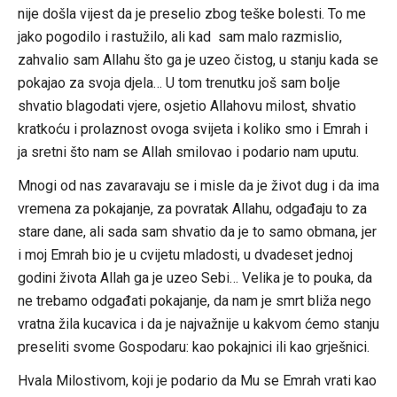
nije došla vijest da je preselio zbog teške bolesti. To me
jako pogodilo i rastužilo, ali kad sam malo razmislio,
zahvalio sam Allahu što ga je uzeo čistog, u stanju kada se
pokajao za svoja djela… U tom trenutku još sam bolje
shvatio blagodati vjere, osjetio Allahovu milost, shvatio
kratkoću i prolaznost ovoga svijeta i koliko smo i Emrah i
ja sretni što nam se Allah smilovao i podario nam uputu.
Mnogi od nas zavaravaju se i misle da je život dug i da ima
vremena za pokajanje, za povratak Allahu, odgađaju to za
stare dane, ali sada sam shvatio da je to samo obmana, jer
i moj Emrah bio je u cvijetu mladosti, u dvadeset jednoj
godini života Allah ga je uzeo Sebi… Velika je to pouka, da
ne trebamo odgađati pokajanje, da nam je smrt bliža nego
vratna žila kucavica i da je najvažnije u kakvom ćemo stanju
preseliti svome Gospodaru: kao pokajnici ili kao grješnici.
Hvala Milostivom, koji je podario da Mu se Emrah vrati kao