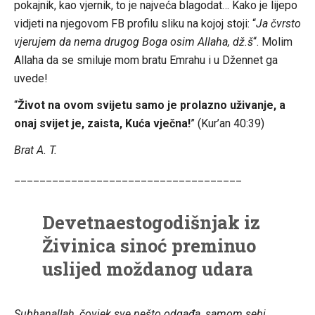
pokajnik, kao vjernik, to je najveća blagodat… Kako je lijepo
vidjeti na njegovom FB profilu sliku na kojoj stoji: “
Ja čvrsto
vjerujem da nema drugog Boga osim Allaha, dž.š
“. Molim
Allaha da se smiluje mom bratu Emrahu i u Džennet ga
uvede!
“
Život na ovom svijetu samo je prolazno uživanje, a
onaj svijet je, zaista, Kuća vječna!
” (Kur’an 40:39)
Brat A. T.
____________________________________
Devetnaestogodišnjak iz
Živinica sinoć preminuo
uslijed moždanog udara
Subhanallah, čovjek sve nešto odgađa, samom sebi