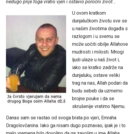
nedugo prije toga vratio vjeri i ostavio poročni život
…
U ovom kratkom
dunjalučkom životu sve se
u našim životima događa s
razlogom i u svemu se
može uočiti obilje Allahove
mudrosti i milosti. Mnogi
ljudi ulaze u naš život i,
iako se kratko zadrže na
dunjaluku, ostave veliki
trag na nas, Allah podari da
budu sebeb da uzmemo
brojne pouke i da se
skrušenije vratimo Njemu.
Danas sam se rastao od svoga brata po vjeri, Emraha
Dragolovčanina. Iako ga nisam dugo poznavao, ipak je i to
malo vremena bilo dovoljno da ga zavolim u ime Allaha…