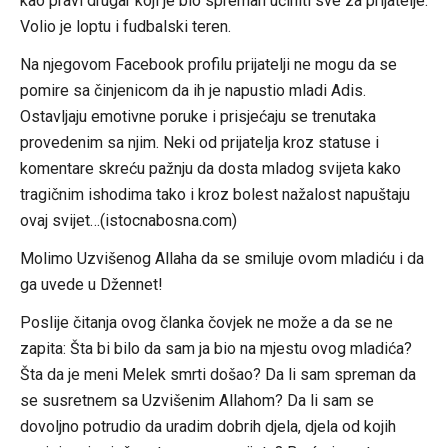
kao pravi drugar koji je bio spreman učiniti sve za prijatelje.
Volio je loptu i fudbalski teren.
Na njegovom Facebook profilu prijatelji ne mogu da se
pomire sa činjenicom da ih je napustio mladi Adis.
Ostavljaju emotivne poruke i prisjećaju se trenutaka
provedenim sa njim. Neki od prijatelja kroz statuse i
komentare skreću pažnju da dosta mladog svijeta kako
tragičnim ishodima tako i kroz bolest nažalost napuštaju
ovaj svijet…(istocnabosna.com)
Molimo Uzvišenog Allaha da se smiluje ovom mladiću i da
ga uvede u Džennet!
Poslije čitanja ovog članka čovjek ne može a da se ne
zapita: Šta bi bilo da sam ja bio na mjestu ovog mladića?
Šta da je meni Melek smrti došao? Da li sam spreman da
se susretnem sa Uzvišenim Allahom? Da li sam se
dovoljno potrudio da uradim dobrih djela, djela od kojih