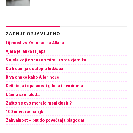
ZADNJE OBJAVLJENO
Lijenost vs. Oslonac na Allaha
Vjera je lahka i lijepa
5 ajeta koji donose smiraj u srce vjernika
Da li sam ja dostojna hidžaba
Biva onako kako Allah hoće
Definicija i opasnosti gibeta i nemimeta
Učinio sam blud…
Zašto se ovo moralo meni desiti?
100 imena ashabijki
Zahvalnost – put do povećanja blagodati