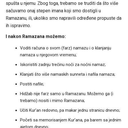
spušta u njemu. Zbog toga, trebamo se truditi da što više
sačuvamo onaj stepen imana koji smo dostigli u
Ramazanu, ili, ukoliko smo napravili određene propuste da
ih ispravimo.
I nakon Ramazana možemo:
Voditi računa o svom (farz) namazu i o klanjanju
namaza u njegovom vremenu;
Iskoristiti zadnju trećinu noći za noćni namaz;
Klanjati što više namaskih sunneta i nafila namaza;
Postiti nafile;
Hidžab nije farz samo u Ramazanu. Možemo ga (i
trebamo) nositi i mimo Ramazana;
Učiti Kur’an redovno, pa makar jednu stranicu dnevno;
Početi sa memorisanjem Kur’ana, pa barem sa jednim
ajetom dnevno;