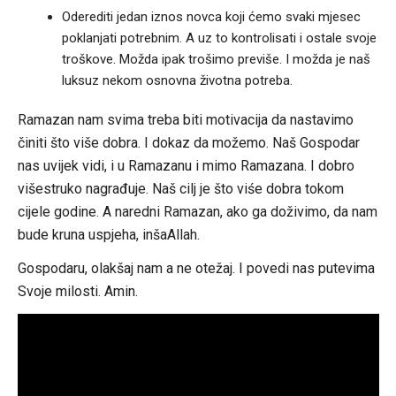
Oderediti jedan iznos novca koji ćemo svaki mjesec
poklanjati potrebnim. A uz to kontrolisati i ostale svoje
troškove. Možda ipak trošimo previše. I možda je naš
luksuz nekom osnovna životna potreba.
Ramazan nam svima treba biti motivacija da nastavimo
činiti što više dobra. I dokaz da možemo. Naš Gospodar
nas uvijek vidi, i u Ramazanu i mimo Ramazana. I dobro
višestruko nagrađuje. Naš cilj je što viśe dobra tokom
cijele godine. A naredni Ramazan, ako ga doživimo, da nam
bude kruna uspjeha, inšaAllah.
Gospodaru, olakšaj nam a ne otežaj. I povedi nas putevima
Svoje milosti. Amin.