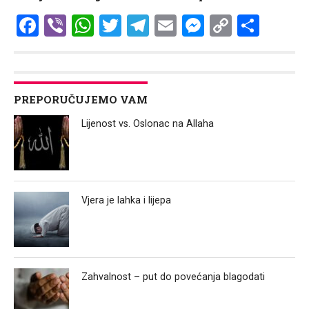
Facebook
Viber
WhatsApp
Twitter
Telegram
Email
Messenge
Copy
Shar
Link
PREPORUČUJEMO VAM
Lijenost vs. Oslonac na Allaha
Vjera je lahka i lijepa
Zahvalnost – put do povećanja blagodati