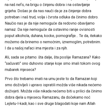
na naš nefs, na brigu o činjenu dobra i na ostavljanje
grijeha. Došao je da nas nauči da je za činjenje dobra
potreban i naš trud, volja i čvrsta odluka da činimo dobro.
Naučio nas je da nije nemoguće da redovno obavljamo
namaz. Da nije nemoguće da ostavimo ranije ovisnosti
poput alkohola, duhana, kocke, pornografije… Te da, itekako
možemo da brinemo o nemoćnim, iznemoglim, potrebnim.
I da u našoj nafaci ima mjesta i za njih.
Ali, sada se pitamo: šta dalje, šta poslije Ramazana? Kako
“sačuvati” ono duhovno stanje koje smo imali tokom ovog
mubarek mjeseca?
Prvo što trebamo imati na umu jeste to da Ramazan koji
smo doživljeli i upravo ispratili možda više nikada nećemo
doživjeti. Možda više nikada nećemo biti u prilici da činimo
dobra djela u mjesecu Ramazanu, da dočekamo noć
Lejletu-l-kadr, kao i sve druge blagodati koje nam Allah