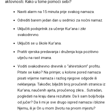
aktovnosti. Kako u tome pomoći sebi?
Naviti alarm na 15 minuta prije svakog namaza.
Odrediti barem jedan dan u sedmici za noćni namaz.
Uključiti podsjetnik za učenje Kur’ana i zikr
svakodnrvno.
Uključiti se u škole Kur’ana.
Pratiti vjerska predavanja i druženja koja pozitivno
utječu na rast imana.
Voditi svakodnevno dnevnik o “ahiretskom” profitu.
Pitate se kako? Na primjer, u kolone pored namaza
pisati vrijeme namaza i razlog njegove odgode ili
neklanjanja. Također, bilježiti broj proučenih stranica iz
Kur’ana, naučenih ajeta, proučenog zikra… Sutradan,
pogledati na kraju dana rezultate. Da li sam bolji/bolja
od jučer? Da li mi je sve drugo ispred namaza i blizine
Njemu, ili je On u mom životu na prvom mjestu?