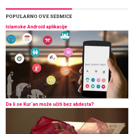
POPULARNO OVE SEDMICE
Islamske Android aplikacije
Da li se Kur´an može učiti bez abdesta?