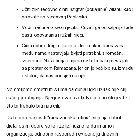
Učiti zikr, redovno činiti istigfar (pokajanje) Allahu, kao i
salavate na Njegovog Poslanika;
Voditi računa o svom jeziku. Čuvati ga od kaljanja tuđe
časti, ogovaranja i ružnih riječi;
Činiti dobro drugim ljudima. Jer, i nakon Ramazana,
među nama nastavljaju živjeti potrebni, siromašni,
iznemogli. Naša briga o njima ne bi trebala prestajati
sa prestankom Ramazana, jer on je baš bio tu, između
ostalog, da nas podsjeti na njih.
Ne smijemo smetnuti s uma da dunjalučki užitak nije cilj
našeg postojanja. Njegovo zadovoljstvo je ono što jeste i
što bi trebalo biti naš cilj.
Da bismo sačuvali “ramazansku rutinu” činjenja dobrih
djela, osim dobre volje i želje, nužno je da imamo i
organizaciju, odnosno raspored i evidenciju dnevnih