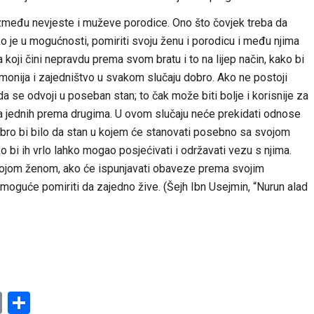
među nevjeste i muževe porodice. Ono što čovjek treba da
iko je u mogućnosti, pomiriti svoju ženu i porodicu i među njima
 koji čini nepravdu prema svom bratu i to na lijep način, kako bi
armonija i zajedništvo u svakom slučaju dobro. Ako ne postoji
 se odvoji u poseban stan; to čak može biti bolje i korisnije za
ma jednih prema drugima. U ovom slučaju neće prekidati odnose
Dobro bi bilo da stan u kojem će stanovati posebno sa svojom
o bi ih vrlo lahko mogao posjećivati i održavati vezu s njima.
svojom ženom, ako će ispunjavati obaveze prema svojim
nemoguće pomiriti da zajedno žive. (Šejh Ibn Usejmin, “Nurun alad
am
l
ssenger
Copy
Share