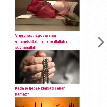
Vrijednost izgovaranja
elhamdulillah, la ilahe illallah i
subhanallah
Kada je ljepše klanjati sabah
namaz?