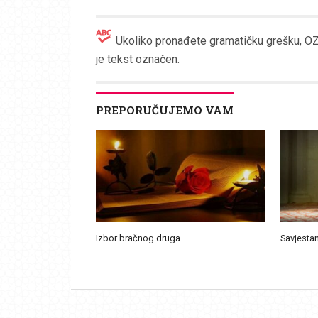
Ukoliko pronađete gramatičku grešku, OZN
je tekst označen.
PREPORUČUJEMO VAM
Izbor bračnog druga
Savjestan