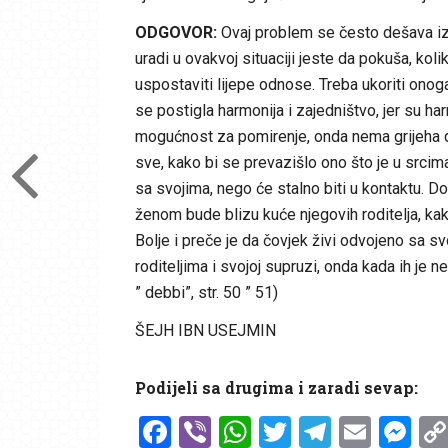
ODGOVOR:
Ovaj problem se često dešava iz
uradi u ovakvoj situaciji jeste da pokuša, kol
uspostaviti lijepe odnose. Treba ukoriti onoga
se postigla harmonija i zajedništvo, jer su h
mogućnost za pomirenje, onda nema grijeha da
sve, kako bi se prevazišlo ono što je u srci
sa svojima, nego će stalno biti u kontaktu. 
ženom bude blizu kuće njegovih roditelja, kak
Bolje i preče je da čovjek živi odvojeno sa 
roditeljima i svojoj supruzi, onda kada ih je 
” debbi”, str. 50 ” 51)
ŠEJH IBN USEJMIN
Podijeli sa drugima i zaradi sevap:
Facebook
Viber
WhatsApp
Twitter
Telegr
Emai
Me