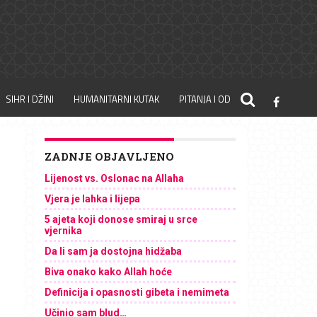
SIHR I DŽINI
HUMANITARNI KUTAK
PITANJA I ODGOVORI
ZADNJE OBJAVLJENO
Lijenost vs. Oslonac na Allaha
Vjera je lahka i lijepa
5 ajeta koji donose smiraj u srce
vjernika
Da li sam ja dostojna hidžaba
Biva onako kako Allah hoće
Definicija i opasnosti gibeta i nemimeta
Učinio sam blud…