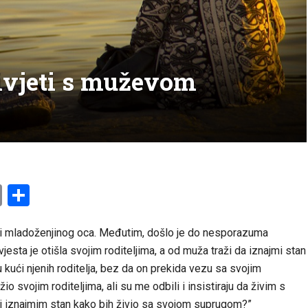
ivjeti s muževom
am
l
ssenger
Copy
Share
Link
ući mladoženjinog oca. Međutim, došlo je do nesporazuma
esta je otišla svojim roditeljima, a od muža traži da iznajmi stan
u kući njenih roditelja, bez da on prekida vezu sa svojim
o svojim roditeljima, ali su me odbili i insistiraju da živim s
m i iznajmim stan kako bih živio sa svojom suprugom?”