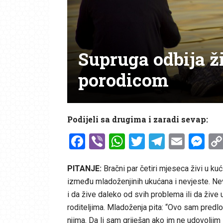
Supruga odbija ž
porodicom
Podijeli sa drugima i zaradi sevap:
Facebook
Viber
WhatsApp
Twitter
Telegr
Emai
Me
PITANJE:
Bračni par četiri mjeseca živi u k
između mladoženjinih ukućana i nevjeste. Nevj
i da žive daleko od svih problema ili da žive 
roditeljima. Mladoženja pita: “Ovo sam predloži
njima. Da li sam griješan ako im ne udovolji