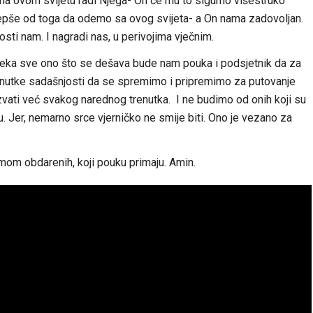
i na ovom svijetu radi Njega- On će mu to sigurno višestruko
 ljepše od toga da odemo sa ovog svijeta- a On nama zadovoljan.
ti nam. I nagradi nas, u perivojima vječnim.
ka sve ono što se dešava bude nam pouka i podsjetnik da za
enutke sadašnjosti da se spremimo i pripremimo za putovanje
vati već svakog narednog trenutka. I ne budimo od onih koji su
 Jer, nemarno srce vjerničko ne smije biti. Ono je vezano za
mom obdarenih, koji pouku primaju. Amin.