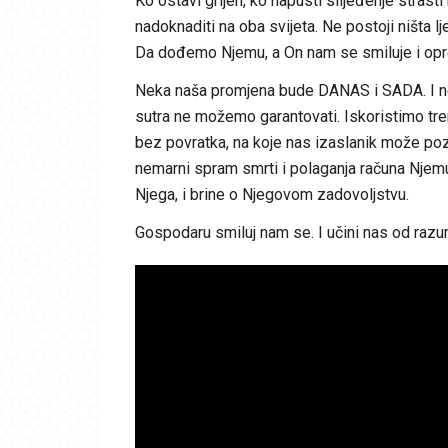
Ko ostavi grijeh, ko napusti slijeđenje strast
nadoknaditi na oba svijeta. Ne postoji ništa
Da dođemo Njemu, a On nam se smiluje i opros
Neka naša promjena bude DANAS i SADA. I ne
sutra ne možemo garantovati. Iskoristimo tr
bez povratka, na koje nas izaslanik može poz
nemarni spram smrti i polaganja računa Njemu.
Njega, i brine o Njegovom zadovoljstvu.
Gospodaru smiluj nam se. I učini nas od razu