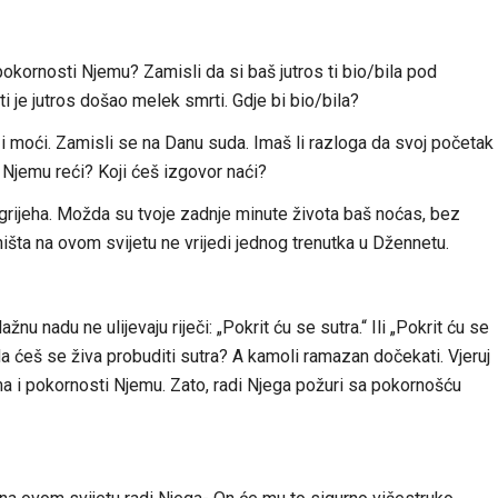
okornosti Njemu? Zamisli da si baš jutros ti bio/bila pod
 je jutros došao melek smrti. Gdje bi bio/bila?
i moći. Zamisli se na Danu suda. Imaš li razloga da svoj početak
Njemu reći? Koji ćeš izgovor naći?
e grijeha. Možda su tvoje zadnje minute života baš noćas, bez
ništa na ovom svijetu ne vrijedi jednog trenutka u Džennetu.
žnu nadu ne ulijevaju riječi: „Pokrit ću se sutra.“ Ili „Pokrit ću se
da ćeš se živa probuditi sutra? A kamoli ramazan dočekati. Vjeruj
ma i pokornosti Njemu. Zato, radi Njega požuri sa pokornošću