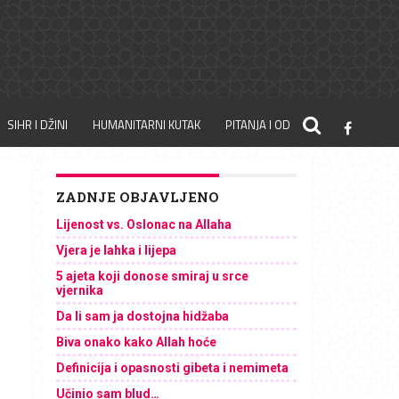
SIHR I DŽINI
HUMANITARNI KUTAK
PITANJA I ODGOVORI
ZADNJE OBJAVLJENO
Lijenost vs. Oslonac na Allaha
Vjera je lahka i lijepa
5 ajeta koji donose smiraj u srce
vjernika
Da li sam ja dostojna hidžaba
Biva onako kako Allah hoće
Definicija i opasnosti gibeta i nemimeta
Učinio sam blud…