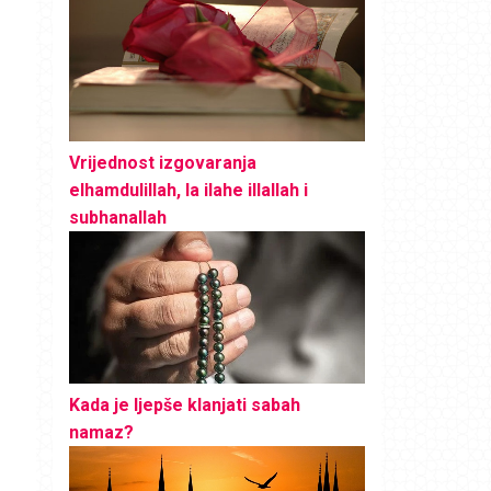
Vrijednost izgovaranja
elhamdulillah, la ilahe illallah i
subhanallah
Kada je ljepše klanjati sabah
namaz?