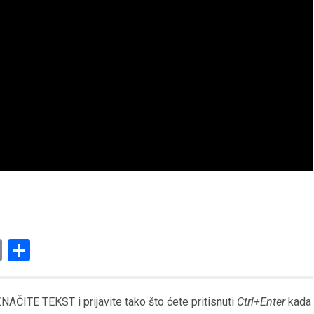
am
l
ssenger
Copy
Share
Link
AČITE TEKST i prijavite tako što ćete pritisnuti
Ctrl+Enter
kada