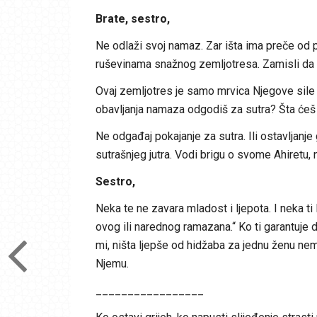
Brate, sestro,
Ne odlaži svoj namaz. Zar išta ima preče od p
ruševinama snažnog zemljotresa. Zamisli da ti
Ovaj zemljotres je samo mrvica Njegove sile 
obavljanja namaza odgodiš za sutra? Šta ćeš 
Ne odgađaj pokajanje za sutra. Ili ostavljanj
sutrašnjeg jutra. Vodi brigu o svome Ahiretu, 
Sestro,
Neka te ne zavara mladost i ljepota. I neka ti la
ovog ili narednog ramazana.“ Ko ti garantuje 
mi, ništa ljepše od hidžaba za jednu ženu ne
Njemu.
_________________