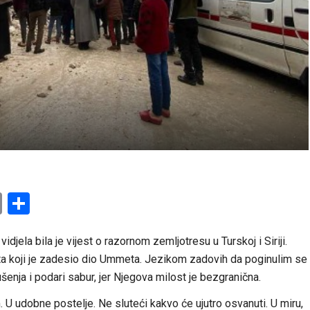
am
l
ssenger
Copy
Share
Link
idjela bila je vijest o razornom zemljotresu u Turskoj i Siriji.
a koji je zadesio dio Ummeta. Jezikom zadovih da poginulim se
ušenja i podari sabur, jer Njegova milost je bezgranična.
m. U udobne postelje. Ne sluteći kakvo će ujutro osvanuti. U miru,