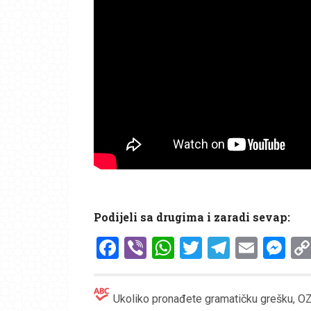
Podijeli sa drugima i zaradi sevap:
Facebook
Viber
WhatsApp
Twitter
Telegr
Emai
Me
Ukoliko pronađete gramatičku grešku, OZN