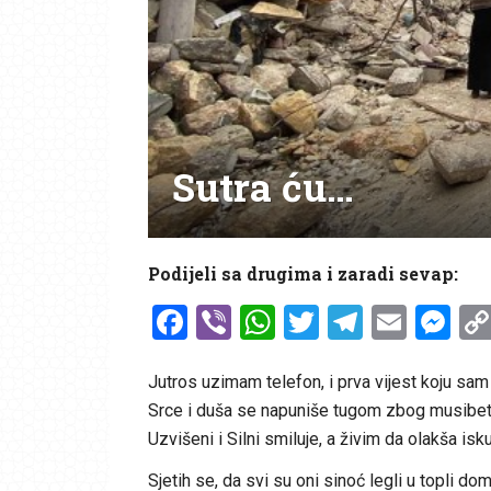
Sutra ću…
Podijeli sa drugima i zaradi sevap:
Facebook
Viber
WhatsApp
Twitter
Telegr
Emai
Me
Jutros uzimam telefon, i prva vijest koju sam v
Srce i duša se napuniše tugom zbog musibet
Uzvišeni i Silni smiluje, a živim da olakša isk
Sjetih se, da svi su oni sinoć legli u topli do