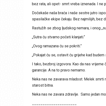
bez rata, ali opet- smrt vreba iznenada. I ne 
Dočekaše naša braća i naše sestre jutro ispo
spasilačke ekipe čekaju. Bez najmilijih, bez 
Rastužih se zbog ljudskog nemara, i onog „su
„Sutra ću stvarno početi klanjati.“
„Ovog ramazana ću se pokriti.“
„Pokajat ću se, ostavit ću grijehe kad budem
I tako, bezbroj izgovora. Kao da nas vrijeme
garancije. A na to pravo nemamo.
Neka nas ne zavarava mladost. Melek smrti na
starost bitna.
Neka nas ne zavara zdravlje. Samo jedan mome
_____________________