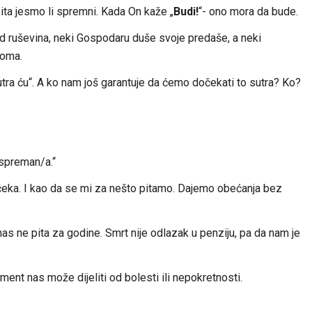
pita jesmo li spremni. Kada On kaže „
Budi!
“- ono mora da bude.
d ruševina, neki Gospodaru duše svoje predaše, a neki
doma.
tra ću“. A ko nam još garantuje da ćemo dočekati to sutra? Ko?
 spreman/a.“
 čeka. I kao da se mi za nešto pitamo. Dajemo obećanja bez
s ne pita za godine. Smrt nije odlazak u penziju, pa da nam je
nt nas može dijeliti od bolesti ili nepokretnosti.