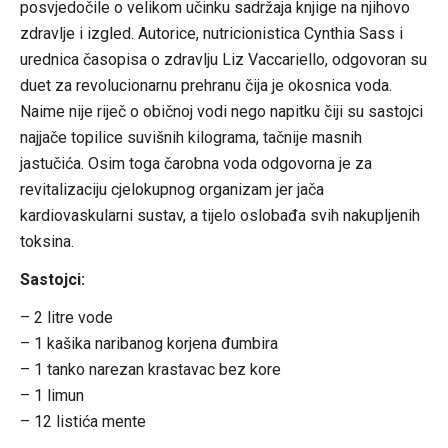
posvjedočile o velikom učinku sadržaja knjige na njihovo
zdravlje i izgled. Autorice, nutricionistica Cynthia Sass i
urednica časopisa o zdravlju Liz Vaccariello, odgovoran su
duet za revolucionarnu prehranu čija je okosnica voda.
Naime nije riječ o običnoj vodi nego napitku čiji su sastojci
najjače topilice suvišnih kilograma, tačnije masnih
jastučića. Osim toga čarobna voda odgovorna je za
revitalizaciju cjelokupnog organizam jer jača
kardiovaskularni sustav, a tijelo oslobađa svih nakupljenih
toksina.
Sastojci:
– 2 litre vode
– 1 kašika naribanog korjena đumbira
– 1 tanko narezan krastavac bez kore
– 1 limun
– 12 listića mente