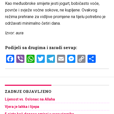
Kao međuobroke smijete jesti jogurt, bobičasto voće,
povrće i svježe voćne sokove, ne kupljene. Ovakvog
režima prehrane za vidljive promjene na tijelu potrebno je
održavati minimalno četiri dana.
Izvor: aura
Podijeli sa drugima i zaradi sevap:
Facebook
Viber
WhatsApp
Twitter
Telegram
Email
Messenge
Copy
Shar
Link
ZADNJE OBJAVLJENO
Lijenost vs. Oslonac na Allaha
Vjera je lahka i lijepa
5 ajeta koji donose smiraj u srce vjernika