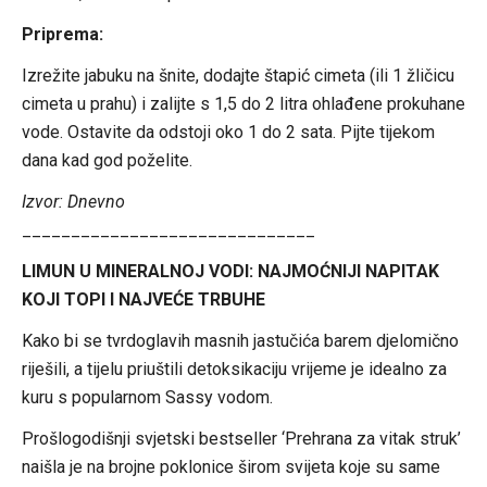
Priprema:
Izrežite jabuku na šnite, dodajte štapić cimeta (ili 1 žličicu
cimeta u prahu) i zalijte s 1,5 do 2 litra ohlađene prokuhane
vode. Ostavite da odstoji oko 1 do 2 sata. Pijte tijekom
dana kad god poželite.
Izvor: Dnevno
______________________________
LIMUN U MINERALNOJ VODI: NAJMOĆNIJI NAPITAK
KOJI TOPI I NAJVEĆE TRBUHE
Kako bi se tvrdoglavih masnih jastučića barem djelomično
riješili, a tijelu priuštili detoksikaciju vrijeme je idealno za
kuru s popularnom Sassy vodom.
Prošlogodišnji svjetski bestseller ‘Prehrana za vitak struk’
naišla je na brojne poklonice širom svijeta koje su same