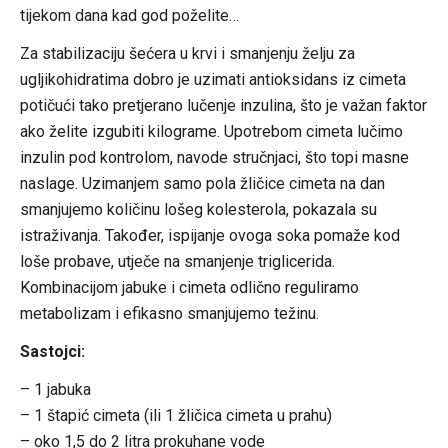
tijekom dana kad god poželite…
Za stabilizaciju šećera u krvi i smanjenju želju za
ugljikohidratima dobro je uzimati antioksidans iz cimeta
potičući tako pretjerano lučenje inzulina, što je važan faktor
ako želite izgubiti kilograme. Upotrebom cimeta lučimo
inzulin pod kontrolom, navode stručnjaci, što topi masne
naslage. Uzimanjem samo pola žličice cimeta na dan
smanjujemo količinu lošeg kolesterola, pokazala su
istraživanja. Također, ispijanje ovoga soka pomaže kod
loše probave, utječe na smanjenje triglicerida.
Kombinacijom jabuke i cimeta odlično reguliramo
metabolizam i efikasno smanjujemo težinu.
Sastojci:
– 1 jabuka
– 1 štapić cimeta (ili 1 žličica cimeta u prahu)
– oko 1,5 do 2 litra prokuhane vode