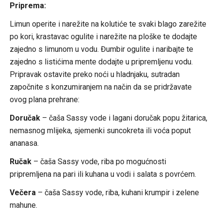
Priprema:
Limun operite i narežite na kolutiće te svaki blago zarežite
po kori, krastavac ogulite i narežite na ploške te dodajte
zajedno s limunom u vodu. Đumbir ogulite i naribajte te
zajedno s listićima mente dodajte u pripremljenu vodu.
Pripravak ostavite preko noći u hladnjaku, sutradan
započnite s konzumiranjem na način da se pridržavate
ovog plana prehrane:
Doručak
– čaša Sassy vode i lagani doručak popu žitarica,
nemasnog mlijeka, sjemenki suncokreta ili voća poput
ananasa.
Ručak
– čaša Sassy vode, riba po mogućnosti
pripremljena na pari ili kuhana u vodi i salata s povrćem.
Večera
– čaša Sassy vode, riba, kuhani krumpir i zelene
mahune.