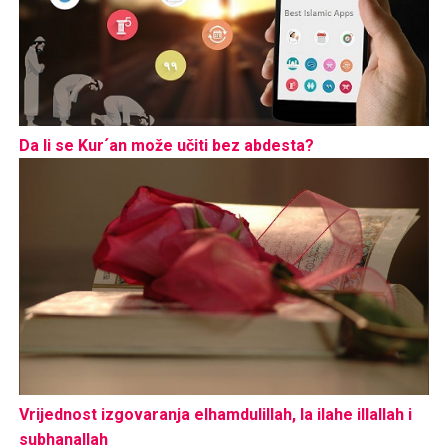
Da li se Kur´an može učiti bez abdesta?
Vrijednost izgovaranja elhamdulillah, la ilahe illallah i
subhanallah