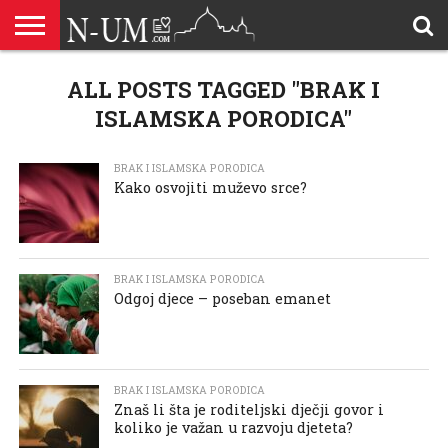
ALLAHOVA
LIJEPA
ALL POSTS TAGGED "BRAK I
BRAK I
DŽEHENNEM
DŽENNET
DOBROČINSTVO
DOVE
HADŽ
HADISI
HURIJE
HUMANITARNI
ILAHIJE
ISLAMOFOBIJA
IZREKE
KUR’AN
LIJEPI
NAMAZ
ODGOVORI
POKAJNICI
POUČNE
PRILOZI
PROBLEM
ŠALJIVE
RAMAZAN
REKAIK
SAVJETI
SIHR I
SMRT I
SNOVI
VJEROVJESNICI
ZANIMLJIVOSTI
ZA
ZDRAVLJE
IMENA
ISLAMSKA
PREMA
I ZIKR
KUTAK
I CITATI
ISLAM
PRIČE I
POSJETITELJA
I
PRIČE
DŽINNI
SUDNJI
I NAUKA
SESTRE
PORODICA
RODITELJIMA
TEKSTOVI
DEVIJACIJE
DAN
ISLAMSKA PORODICA"
U
DRUŠTVU
BRAK I ISLAMSKA PORODICA
Kako osvojiti muževo srce?
BRAK I ISLAMSKA PORODICA
Odgoj djece – poseban emanet
BRAK I ISLAMSKA PORODICA
Znaš li šta je roditeljski dječji govor i
koliko je važan u razvoju djeteta?