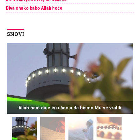
Biva onako kako Allah hoće
SNOVI
Allah nam daje iskušenja da bismo Mu se vratili