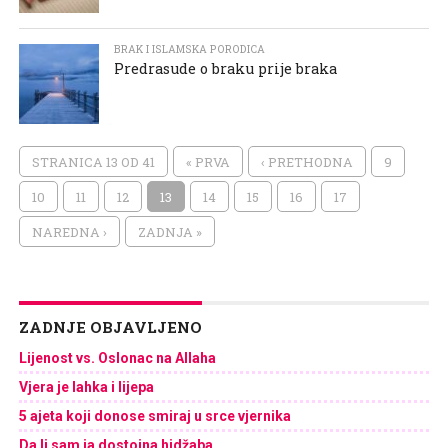
BRAK I ISLAMSKA PORODICA
Predrasude o braku prije braka
STRANICA 13 OD 41
« PRVA
‹ PRETHODNA
9
10
11
12
13
14
15
16
17
NAREDNA ›
ZADNJA »
ZADNJE OBJAVLJENO
Lijenost vs. Oslonac na Allaha
Vjera je lahka i lijepa
5 ajeta koji donose smiraj u srce vjernika
Da li sam ja dostojna hidžaba