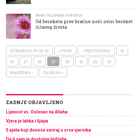
BRAK I ISLAMSKA PORODICA
Od bereketa prve bračne noći ovisi bereket
čitavog života
STRANICA 19 OD 41
« PRVA
‹ PRETHODNA
15
16
17
18
19
20
21
22
23
NAREDNA ›
ZADNJA »
ZADNJE OBJAVLJENO
Lijenost vs. Oslonac na Allaha
Vjera je lahka i lijepa
5 ajeta koji donose smiraj u srce vjernika
Da li sam ja dostojna hidžaba