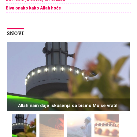
Biva onako kako Allah hoće
SNOVI
Allah nam daje iskušenja da bismo Mu se vratili